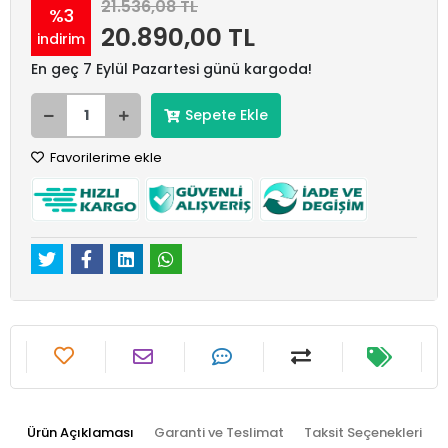
21.536,08 TL
%3
20.890,00 TL
indirim
En geç 7 Eylül Pazartesi günü kargoda!
Sepete Ekle
Favorilerime ekle
Ürün Açıklaması
Garanti ve Teslimat
Taksit Seçenekleri