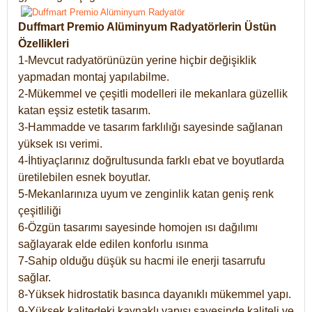
Duffmart Premio Alüminyum Radyatörlerin Üstün
Özellikleri
1-Mevcut radyatörünüzün yerine hiçbir değişiklik
yapmadan montaj yapılabilme.
2-Mükemmel ve çeşitli modelleri ile mekanlara güzellik
katan eşsiz estetik tasarım.
3-Hammadde ve tasarım farklılığı sayesinde sağlanan
yüksek ısı verimi.
4-İhtiyaçlarınız doğrultusunda farklı ebat ve boyutlarda
üretilebilen esnek boyutlar.
5-Mekanlarınıza uyum ve zenginlik katan geniş renk
çeşitliliği
6-Özgün tasarımı sayesinde homojen ısı dağılımı
sağlayarak elde edilen konforlu ısınma
7-Sahip olduğu düşük su hacmi ile enerji tasarrufu
sağlar.
8-Yüksek hidrostatik basınca dayanıklı mükemmel yapı.
9-Yüksek kalitedeki kaynaklı yapısı sayesinde kaliteli ve