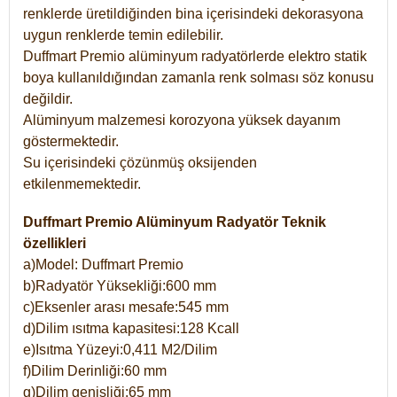
renklerde üretildiğinden bina içerisindeki dekorasyona
uygun renklerde temin edilebilir.
Duffmart Premio alüminyum radyatörlerde elektro statik
boya kullanıldığından zamanla renk solması söz konusu
değildir.
Alüminyum malzemesi korozyona yüksek dayanım
göstermektedir.
Su içerisindeki çözünmüş oksijenden
etkilenmemektedir.
Duffmart Premio Alüminyum Radyatör Teknik
özellikleri
a)Model: Duffmart Premio
b)Radyatör Yüksekliği:600 mm
c)Eksenler arası mesafe:545 mm
d)Dilim ısıtma kapasitesi:128 Kcall
e)Isıtma Yüzeyi:0,411 M2/Dilim
f)Dilim Derinliği:60 mm
g)Dilim genişliği:65 mm