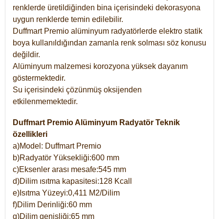
renklerde üretildiğinden bina içerisindeki dekorasyona
uygun renklerde temin edilebilir.
Duffmart Premio alüminyum radyatörlerde elektro statik
boya kullanıldığından zamanla renk solması söz konusu
değildir.
Alüminyum malzemesi korozyona yüksek dayanım
göstermektedir.
Su içerisindeki çözünmüş oksijenden
etkilenmemektedir.
Duffmart Premio Alüminyum Radyatör Teknik
özellikleri
a)Model: Duffmart Premio
b)Radyatör Yüksekliği:600 mm
c)Eksenler arası mesafe:545 mm
d)Dilim ısıtma kapasitesi:128 Kcall
e)Isıtma Yüzeyi:0,411 M2/Dilim
f)Dilim Derinliği:60 mm
g)Dilim genişliği:65 mm