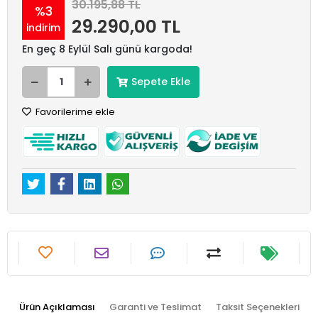
30.195,88 TL
%3
29.290,00 TL
indirim
En geç 8 Eylül Salı günü kargoda!
Sepete Ekle
Favorilerime ekle
Ürün Açıklaması
Garanti ve Teslimat
Taksit Seçenekleri