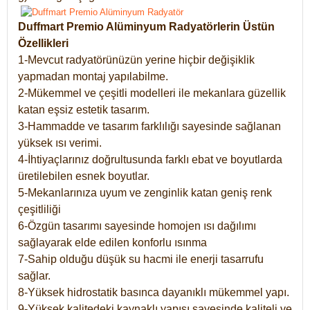
Duffmart Premio Alüminyum Radyatörlerin Üstün
Özellikleri
1-Mevcut radyatörünüzün yerine hiçbir değişiklik
yapmadan montaj yapılabilme.
2-Mükemmel ve çeşitli modelleri ile mekanlara güzellik
katan eşsiz estetik tasarım.
3-Hammadde ve tasarım farklılığı sayesinde sağlanan
yüksek ısı verimi.
4-İhtiyaçlarınız doğrultusunda farklı ebat ve boyutlarda
üretilebilen esnek boyutlar.
5-Mekanlarınıza uyum ve zenginlik katan geniş renk
çeşitliliği
6-Özgün tasarımı sayesinde homojen ısı dağılımı
sağlayarak elde edilen konforlu ısınma
7-Sahip olduğu düşük su hacmi ile enerji tasarrufu
sağlar.
8-Yüksek hidrostatik basınca dayanıklı mükemmel yapı.
9-Yüksek kalitedeki kaynaklı yapısı sayesinde kaliteli ve