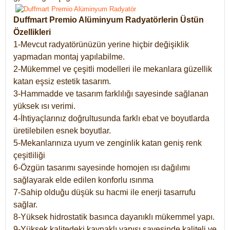
Duffmart Premio Alüminyum Radyatörlerin Üstün
Özellikleri
1-Mevcut radyatörünüzün yerine hiçbir değişiklik
yapmadan montaj yapılabilme.
2-Mükemmel ve çeşitli modelleri ile mekanlara güzellik
katan eşsiz estetik tasarım.
3-Hammadde ve tasarım farklılığı sayesinde sağlanan
yüksek ısı verimi.
4-İhtiyaçlarınız doğrultusunda farklı ebat ve boyutlarda
üretilebilen esnek boyutlar.
5-Mekanlarınıza uyum ve zenginlik katan geniş renk
çeşitliliği
6-Özgün tasarımı sayesinde homojen ısı dağılımı
sağlayarak elde edilen konforlu ısınma
7-Sahip olduğu düşük su hacmi ile enerji tasarrufu
sağlar.
8-Yüksek hidrostatik basınca dayanıklı mükemmel yapı.
9-Yüksek kalitedeki kaynaklı yapısı sayesinde kaliteli ve