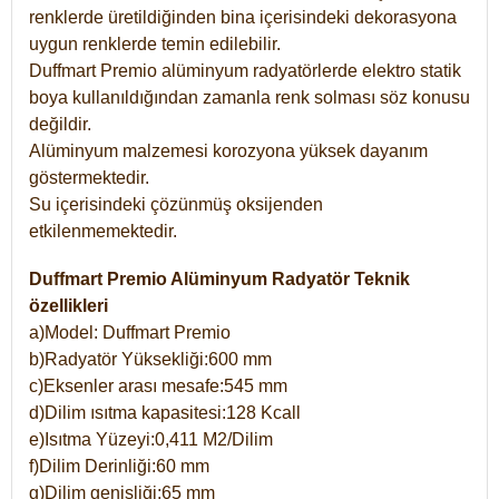
renklerde üretildiğinden bina içerisindeki dekorasyona
uygun renklerde temin edilebilir.
Duffmart Premio alüminyum radyatörlerde elektro statik
boya kullanıldığından zamanla renk solması söz konusu
değildir.
Alüminyum malzemesi korozyona yüksek dayanım
göstermektedir.
Su içerisindeki çözünmüş oksijenden
etkilenmemektedir.
Duffmart Premio Alüminyum Radyatör Teknik
özellikleri
a)Model: Duffmart Premio
b)Radyatör Yüksekliği:600 mm
c)Eksenler arası mesafe:545 mm
d)Dilim ısıtma kapasitesi:128 Kcall
e)Isıtma Yüzeyi:0,411 M2/Dilim
f)Dilim Derinliği:60 mm
g)Dilim genişliği:65 mm