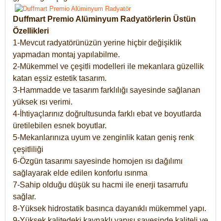
Duffmart Premio Alüminyum Radyatörlerin Üstün
Özellikleri
1-Mevcut radyatörünüzün yerine hiçbir değişiklik
yapmadan montaj yapılabilme.
2-Mükemmel ve çeşitli modelleri ile mekanlara güzellik
katan eşsiz estetik tasarım.
3-Hammadde ve tasarım farklılığı sayesinde sağlanan
yüksek ısı verimi.
4-İhtiyaçlarınız doğrultusunda farklı ebat ve boyutlarda
üretilebilen esnek boyutlar.
5-Mekanlarınıza uyum ve zenginlik katan geniş renk
çeşitliliği
6-Özgün tasarımı sayesinde homojen ısı dağılımı
sağlayarak elde edilen konforlu ısınma
7-Sahip olduğu düşük su hacmi ile enerji tasarrufu
sağlar.
8-Yüksek hidrostatik basınca dayanıklı mükemmel yapı.
9-Yüksek kalitedeki kaynaklı yapısı sayesinde kaliteli ve