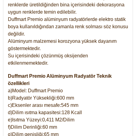
renklerde üretildiğinden bina içerisindeki dekorasyona
uygun renklerde temin edilebilir.
Duffmart Premio alüminyum radyatörlerde elektro statik
boya kullanıldığından zamanla renk solması söz konusu
değildir.
Alüminyum malzemesi korozyona yüksek dayanım
göstermektedir.
Su içerisindeki çözünmüş oksijenden
etkilenmemektedir.
Duffmart Premio Alüminyum Radyatör Teknik
özellikleri
a)Model: Duffmart Premio
b)Radyatör Yüksekliği:600 mm
c)Eksenler arası mesafe:545 mm
d)Dilim ısıtma kapasitesi:128 Kcall
e)Isıtma Yüzeyi:0,411 M2/Dilim
f)Dilim Derinliği:60 mm
g)Dilim genişliği:65 mm