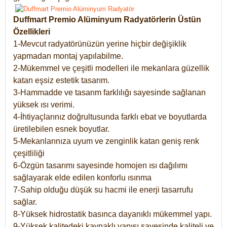
Duffmart Premio Alüminyum Radyatörlerin Üstün
Özellikleri
1-Mevcut radyatörünüzün yerine hiçbir değişiklik
yapmadan montaj yapılabilme.
2-Mükemmel ve çeşitli modelleri ile mekanlara güzellik
katan eşsiz estetik tasarım.
3-Hammadde ve tasarım farklılığı sayesinde sağlanan
yüksek ısı verimi.
4-İhtiyaçlarınız doğrultusunda farklı ebat ve boyutlarda
üretilebilen esnek boyutlar.
5-Mekanlarınıza uyum ve zenginlik katan geniş renk
çeşitliliği
6-Özgün tasarımı sayesinde homojen ısı dağılımı
sağlayarak elde edilen konforlu ısınma
7-Sahip olduğu düşük su hacmi ile enerji tasarrufu
sağlar.
8-Yüksek hidrostatik basınca dayanıklı mükemmel yapı.
9-Yüksek kalitedeki kaynaklı yapısı sayesinde kaliteli ve