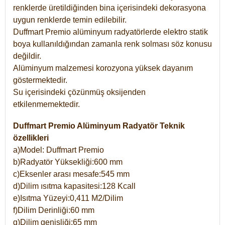
renklerde üretildiğinden bina içerisindeki dekorasyona
uygun renklerde temin edilebilir.
Duffmart Premio alüminyum radyatörlerde elektro statik
boya kullanıldığından zamanla renk solması söz konusu
değildir.
Alüminyum malzemesi korozyona yüksek dayanım
göstermektedir.
Su içerisindeki çözünmüş oksijenden
etkilenmemektedir.
Duffmart Premio Alüminyum Radyatör Teknik
özellikleri
a)Model: Duffmart Premio
b)Radyatör Yüksekliği:600 mm
c)Eksenler arası mesafe:545 mm
d)Dilim ısıtma kapasitesi:128 Kcall
e)Isıtma Yüzeyi:0,411 M2/Dilim
f)Dilim Derinliği:60 mm
g)Dilim genişliği:65 mm