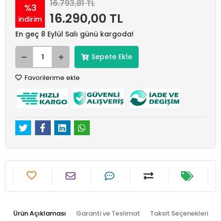
16.793,81 TL
%3
16.290,00 TL
indirim
En geç 8 Eylül Salı günü kargoda!
Sepete Ekle
Favorilerime ekle
Ürün Açıklaması
Garanti ve Teslimat
Taksit Seçenekleri