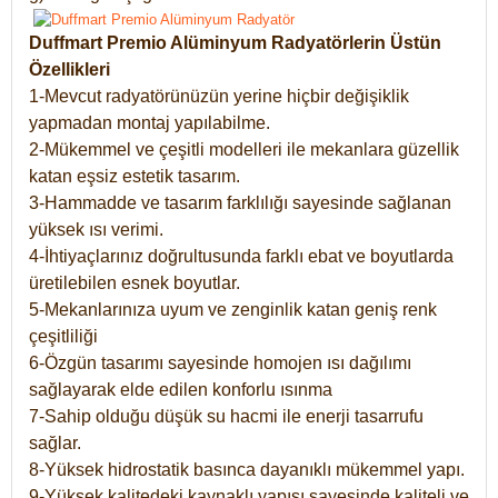
Duffmart Premio Alüminyum Radyatörlerin Üstün
Özellikleri
1-Mevcut radyatörünüzün yerine hiçbir değişiklik
yapmadan montaj yapılabilme.
2-Mükemmel ve çeşitli modelleri ile mekanlara güzellik
katan eşsiz estetik tasarım.
3-Hammadde ve tasarım farklılığı sayesinde sağlanan
yüksek ısı verimi.
4-İhtiyaçlarınız doğrultusunda farklı ebat ve boyutlarda
üretilebilen esnek boyutlar.
5-Mekanlarınıza uyum ve zenginlik katan geniş renk
çeşitliliği
6-Özgün tasarımı sayesinde homojen ısı dağılımı
sağlayarak elde edilen konforlu ısınma
7-Sahip olduğu düşük su hacmi ile enerji tasarrufu
sağlar.
8-Yüksek hidrostatik basınca dayanıklı mükemmel yapı.
9-Yüksek kalitedeki kaynaklı yapısı sayesinde kaliteli ve