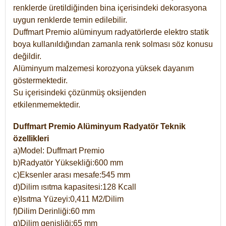
renklerde üretildiğinden bina içerisindeki dekorasyona
uygun renklerde temin edilebilir.
Duffmart Premio alüminyum radyatörlerde elektro statik
boya kullanıldığından zamanla renk solması söz konusu
değildir.
Alüminyum malzemesi korozyona yüksek dayanım
göstermektedir.
Su içerisindeki çözünmüş oksijenden
etkilenmemektedir.
Duffmart Premio Alüminyum Radyatör Teknik
özellikleri
a)Model: Duffmart Premio
b)Radyatör Yüksekliği:600 mm
c)Eksenler arası mesafe:545 mm
d)Dilim ısıtma kapasitesi:128 Kcall
e)Isıtma Yüzeyi:0,411 M2/Dilim
f)Dilim Derinliği:60 mm
g)Dilim genişliği:65 mm