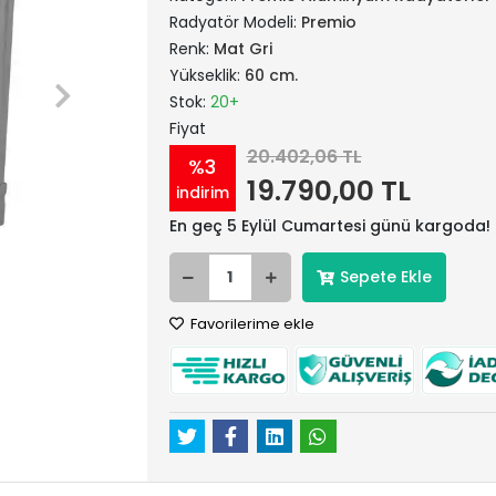
Radyatör Modeli:
Premio
Renk:
Mat Gri
Yükseklik:
60 cm.
Stok:
20+
Fiyat
20.402,06 TL
%3
19.790,00 TL
indirim
En geç 5 Eylül Cumartesi günü kargoda!
Sepete Ekle
Favorilerime ekle