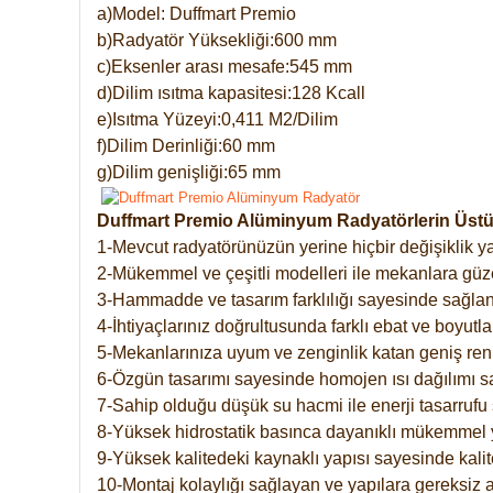
a)Model: Duffmart Premio
b)Radyatör Yüksekliği:600 mm
c)Eksenler arası mesafe:545 mm
d)Dilim ısıtma kapasitesi:128 Kcall
e)Isıtma Yüzeyi:0,411 M2/Dilim
f)Dilim Derinliği:60 mm
g)Dilim genişliği:65 mm
Duffmart Premio Alüminyum Radyatörlerin Üstün
1-Mevcut radyatörünüzün yerine hiçbir değişiklik 
2-Mükemmel ve çeşitli modelleri ile mekanlara güzel
3-Hammadde ve tasarım farklılığı sayesinde sağlan
4-İhtiyaçlarınız doğrultusunda farklı ebat ve boyutla
5-Mekanlarınıza uyum ve zenginlik katan geniş renk 
6-Özgün tasarımı sayesinde homojen ısı dağılımı s
7-Sahip olduğu düşük su hacmi ile enerji tasarrufu 
8-Yüksek hidrostatik basınca dayanıklı mükemmel 
9-Yüksek kalitedeki kaynaklı yapısı sayesinde kalit
10-Montaj kolaylığı sağlayan ve yapılara gereksiz a