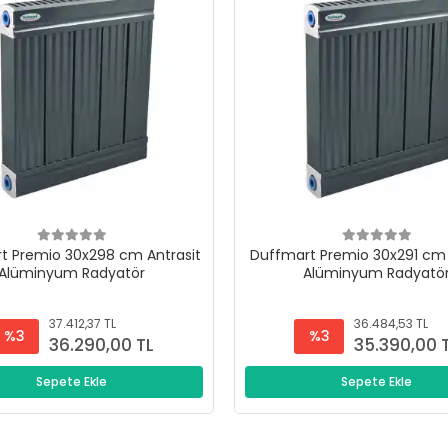
t Premio 30x298 cm Antrasit
Duffmart Premio 30x291 cm 
Alüminyum Radyatör
Alüminyum Radyatö
37.412,37 TL
36.484,53 TL
%3
%3
36.290,00 TL
35.390,00 
Sepete Ekle
Sepete Ekle