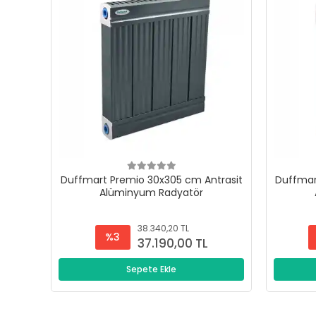
Duffmart Premio 30x305 cm Antrasit
Duffmar
Alüminyum Radyatör
38.340,20 TL
%3
37.190,00 TL
Sepete Ekle