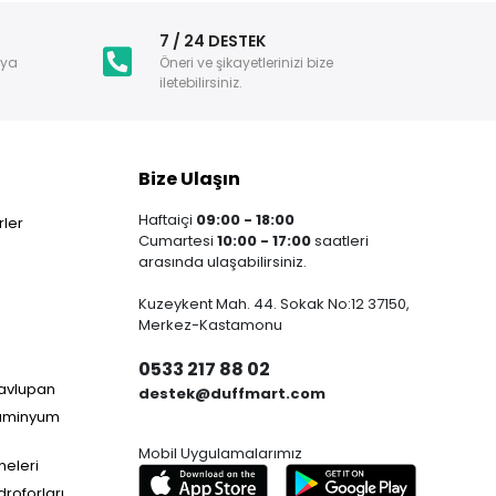
i
7 / 24 DESTEK
nya
Öneri ve şikayetlerinizi bize
iletebilirsiniz.
Bize Ulaşın
Haftaiçi
09:00 - 18:00
ler
Cumartesi
10:00 - 17:00
saatleri
arasında ulaşabilirsiniz.
Kuzeykent Mah. 44. Sokak No:12 37150,
Merkez-Kastamonu
0533 217 88 02
Havlupan
destek@duffmart.com
lüminyum
Mobil Uygulamalarımız
neleri
droforları