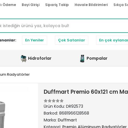
lı Ödeme
Bayi Girişi
Sipariş Takip
Havale Bildirimleri
Sıkça S
ananlar:
En Yeniler
Çok Satanlar
En çok oylana
Hidroforlar
Pompalar
yum Radyatörler
Duffmart Premio 60x121 cm Ma
Ürün Kodu:
DR92573
Barkod:
8681966128568
Marka:
Duffmart
Kategori:
Premio Alüminyum Radyatörler