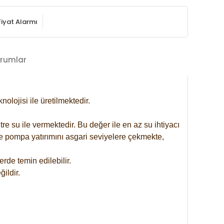
Fiyat Alarmı
rumlar
lojisi ile üretilmektedir.
re su ile vermektedir. Bu değer ile en az su ihtiyacı
se pompa yatırımını asgari seviyelere çekmekte,
rde temin edilebilir.
ildir.