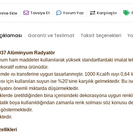
Tavsiye Et
Yorum Yaz
Karşılaştır
rime Ekle
çıklaması
Garanti ve Teslimat
Taksit Seçenekleri
Yo
-7037 Alüminyum Radyatör
m ham maddeler kullanılarak yüksek standartlardaki imalat tekno
koratif ısıtma ürünüdür.
 ısı transferine uygun tasarlanmıştır. 1000 Kcal/h ısıyı 0,64 lit
sı için kullanılan suyun ise %20’sine karşılık gelmektedir. Bu i
rfiyatını önemli miktarda düşürmektedir.
lerde üretildiğinden bina içerisindeki dekorasyona uygun renkle
atik boya kullanıldığından zamanla renk solması söz konusu değ
göstermektedir.
tedir.
llikleri