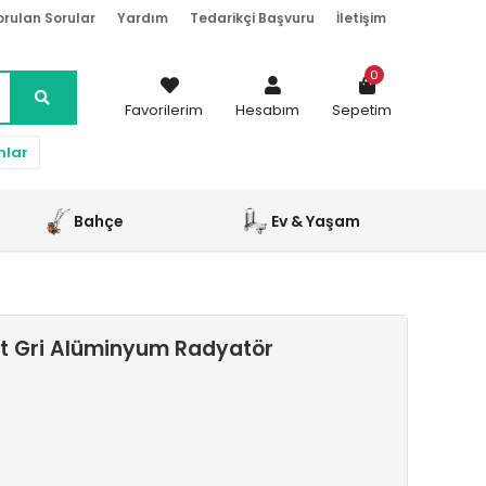
orulan Sorular
Yardım
Tedarikçi Başvuru
İletişim
0
Favorilerim
Hesabım
Sepetim
nlar
Bahçe
Ev & Yaşam
t Gri Alüminyum Radyatör