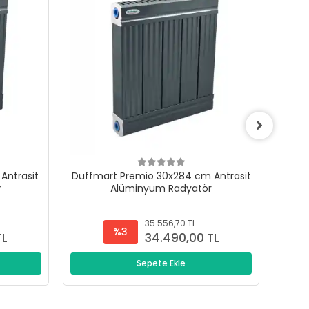
Antrasit
Duffmart Premio 30x284 cm Antrasit
Duffm
r
Alüminyum Radyatör
35.556,70 TL
%3
TL
34.490,00 TL
Sepete Ekle