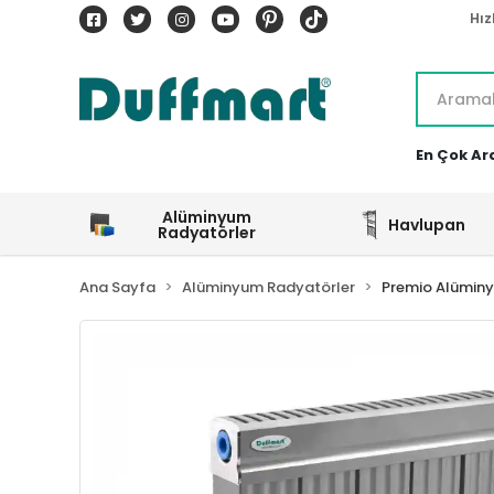
Hız
En Çok Ar
Alüminyum
Havlupan
Radyatörler
Ana Sayfa
Alüminyum Radyatörler
Premio Alümin