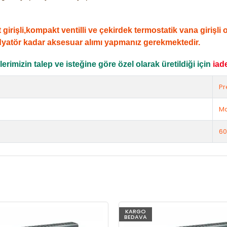
şli,kompakt ventilli ve çekirdek termostatik vana girişli ola
dyatör kadar aksesuar alımı yapmanız gerekmektedir.
rimizin talep ve isteğine göre özel olarak üretildiği için
iad
Pr
Ma
60
KARGO
BEDAVA