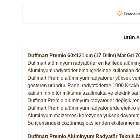
Favorile
Ürün A
Duffmart Premio 60x121 cm (17 Dilim) Mat Gri
Duffmart alüminyum radyatörler en kalitede alüminyu
Alüminyum radyatörler bina içerisinde kullanılan de
Duffmart Premio alüminyum radyatörler yüksek verimde
gösteren üründür. Panel radyatörlerde 1000 Kcal/h ı
katılan inhibitör miktarını azaltmakta ve elektrik sa
Duffmart Premio alüminyum radyatörler değişik renk
Duffmart Premio alüminyum radyatörlerde elektro st
Alüminyum malzemesi korozyona yüksek dayanım 
Su içerisindeki çözünmüş oksijenden etkilenmemek
Duffmart Premio Alüminyum Radyatör Teknik öze