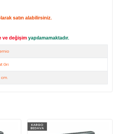
rak satın alabilirsiniz.
e ve değişim
yapılamamaktadır.
emio
t Gri
 cm.
KARGO
KARG
BEDAVA
BEDAV