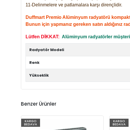
11-Delinmelere ve patlamalara karşı dirençlidir.
Duffmart Premio Alüminyum radyatörü kompakt giri
Bunun için yapmanız gereken satın aldığınız ra
Lütfen DİKKAT:
Alüminyum radyatörler müşterile
Radyatör Modeli
Renk
Yükseklik
Benzer Ürünler
KARGO
KARGO
BEDAVA
BEDAVA