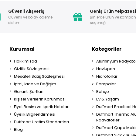
Güvenli Alışveriş
Geniş Ürün Yelpazes
Güvenli ve kolay ödeme
Binlerce ürün ve kampa
sistemi
seçeneği
Kurumsal
Kategoriler
Hakkımızda
Alüminyum Radyatör
Gizlilik Sözleşmesi
Havlupan
Mesafeli Satış Sözleşmesi
Hidroforlar
İptal, İade ve Değişim
Pompalar
Garanti Şartları
Bahçe
Kişisel Verilerin Korunması
Ev & Yaşam
Fiyat Resim ve İçerik Hataları
Duffmart Practical 
Üyelik Bilgilendirmesi
Duffmart Therma A
Radyatörler
Duffmart Üretim Standartları
Duffmart Çapa Maki
Blog
Duffmart Sıcak Su Hi