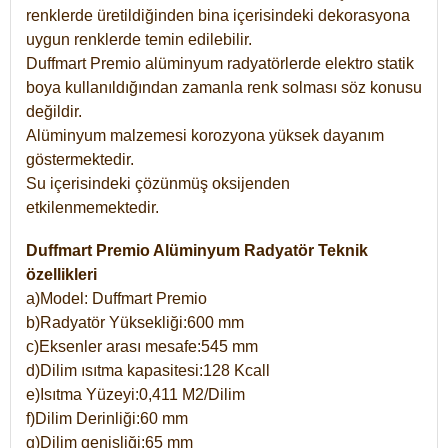
renklerde üretildiğinden bina içerisindeki dekorasyona
uygun renklerde temin edilebilir.
Duffmart Premio alüminyum radyatörlerde elektro statik
boya kullanıldığından zamanla renk solması söz konusu
değildir.
Alüminyum malzemesi korozyona yüksek dayanım
göstermektedir.
Su içerisindeki çözünmüş oksijenden
etkilenmemektedir.
Duffmart Premio Alüminyum Radyatör Teknik
özellikleri
a)Model: Duffmart Premio
b)Radyatör Yüksekliği:600 mm
c)Eksenler arası mesafe:545 mm
d)Dilim ısıtma kapasitesi:128 Kcall
e)Isıtma Yüzeyi:0,411 M2/Dilim
f)Dilim Derinliği:60 mm
g)Dilim genişliği:65 mm