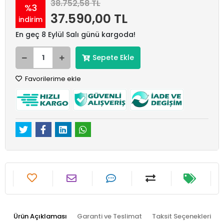
38.752,58 TL
%3
37.590,00 TL
indirim
En geç 8 Eylül Salı günü kargoda!
Sepete Ekle
Favorilerime ekle
Ürün Açıklaması
Garanti ve Teslimat
Taksit Seçenekleri