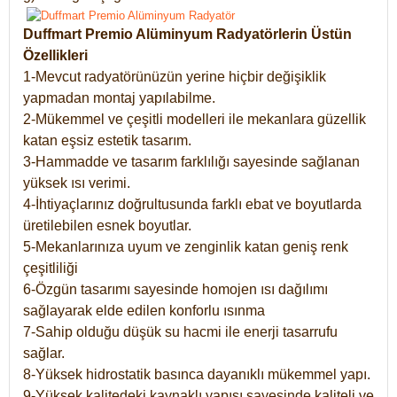
Duffmart Premio Alüminyum Radyatörlerin Üstün
Özellikleri
1-Mevcut radyatörünüzün yerine hiçbir değişiklik
yapmadan montaj yapılabilme.
2-Mükemmel ve çeşitli modelleri ile mekanlara güzellik
katan eşsiz estetik tasarım.
3-Hammadde ve tasarım farklılığı sayesinde sağlanan
yüksek ısı verimi.
4-İhtiyaçlarınız doğrultusunda farklı ebat ve boyutlarda
üretilebilen esnek boyutlar.
5-Mekanlarınıza uyum ve zenginlik katan geniş renk
çeşitliliği
6-Özgün tasarımı sayesinde homojen ısı dağılımı
sağlayarak elde edilen konforlu ısınma
7-Sahip olduğu düşük su hacmi ile enerji tasarrufu
sağlar.
8-Yüksek hidrostatik basınca dayanıklı mükemmel yapı.
9-Yüksek kalitedeki kaynaklı yapısı sayesinde kaliteli ve