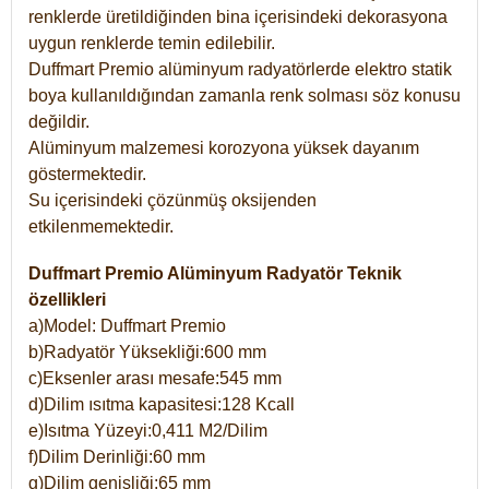
renklerde üretildiğinden bina içerisindeki dekorasyona
uygun renklerde temin edilebilir.
Duffmart Premio alüminyum radyatörlerde elektro statik
boya kullanıldığından zamanla renk solması söz konusu
değildir.
Alüminyum malzemesi korozyona yüksek dayanım
göstermektedir.
Su içerisindeki çözünmüş oksijenden
etkilenmemektedir.
Duffmart Premio Alüminyum Radyatör Teknik
özellikleri
a)Model: Duffmart Premio
b)Radyatör Yüksekliği:600 mm
c)Eksenler arası mesafe:545 mm
d)Dilim ısıtma kapasitesi:128 Kcall
e)Isıtma Yüzeyi:0,411 M2/Dilim
f)Dilim Derinliği:60 mm
g)Dilim genişliği:65 mm