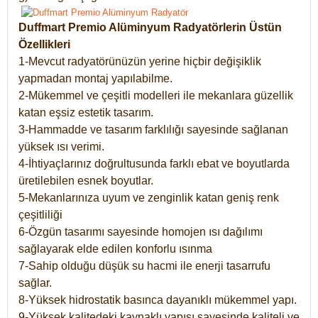
Duffmart Premio Alüminyum Radyatörlerin Üstün
Özellikleri
1-Mevcut radyatörünüzün yerine hiçbir değişiklik
yapmadan montaj yapılabilme.
2-Mükemmel ve çeşitli modelleri ile mekanlara güzellik
katan eşsiz estetik tasarım.
3-Hammadde ve tasarım farklılığı sayesinde sağlanan
yüksek ısı verimi.
4-İhtiyaçlarınız doğrultusunda farklı ebat ve boyutlarda
üretilebilen esnek boyutlar.
5-Mekanlarınıza uyum ve zenginlik katan geniş renk
çeşitliliği
6-Özgün tasarımı sayesinde homojen ısı dağılımı
sağlayarak elde edilen konforlu ısınma
7-Sahip olduğu düşük su hacmi ile enerji tasarrufu
sağlar.
8-Yüksek hidrostatik basınca dayanıklı mükemmel yapı.
9-Yüksek kalitedeki kaynaklı yapısı sayesinde kaliteli ve