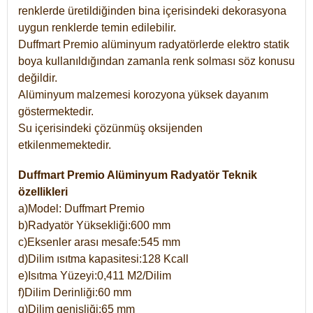
renklerde üretildiğinden bina içerisindeki dekorasyona
uygun renklerde temin edilebilir.
Duffmart Premio alüminyum radyatörlerde elektro statik
boya kullanıldığından zamanla renk solması söz konusu
değildir.
Alüminyum malzemesi korozyona yüksek dayanım
göstermektedir.
Su içerisindeki çözünmüş oksijenden
etkilenmemektedir.
Duffmart Premio Alüminyum Radyatör Teknik
özellikleri
a)Model: Duffmart Premio
b)Radyatör Yüksekliği:600 mm
c)Eksenler arası mesafe:545 mm
d)Dilim ısıtma kapasitesi:128 Kcall
e)Isıtma Yüzeyi:0,411 M2/Dilim
f)Dilim Derinliği:60 mm
g)Dilim genişliği:65 mm