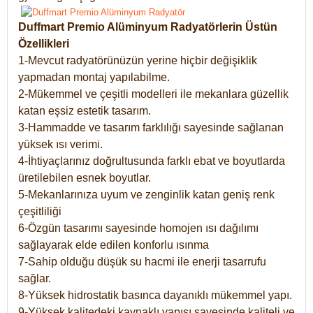
Duffmart Premio Alüminyum Radyatörlerin Üstün
Özellikleri
1-Mevcut radyatörünüzün yerine hiçbir değişiklik
yapmadan montaj yapılabilme.
2-Mükemmel ve çeşitli modelleri ile mekanlara güzellik
katan eşsiz estetik tasarım.
3-Hammadde ve tasarım farklılığı sayesinde sağlanan
yüksek ısı verimi.
4-İhtiyaçlarınız doğrultusunda farklı ebat ve boyutlarda
üretilebilen esnek boyutlar.
5-Mekanlarınıza uyum ve zenginlik katan geniş renk
çeşitliliği
6-Özgün tasarımı sayesinde homojen ısı dağılımı
sağlayarak elde edilen konforlu ısınma
7-Sahip olduğu düşük su hacmi ile enerji tasarrufu
sağlar.
8-Yüksek hidrostatik basınca dayanıklı mükemmel yapı.
9-Yüksek kalitedeki kaynaklı yapısı sayesinde kaliteli ve