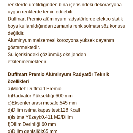
renklerde üretildiğinden bina içerisindeki dekorasyona
uygun renklerde temin edilebilir.
Duffmart Premio alüminyum radyatörlerde elektro statik
boya kullanıldığından zamanla renk solması söz konusu
değildir.
Alüminyum malzemesi korozyona yüksek dayanım
göstermektedir.
Su içerisindeki çözünmüş oksijenden
etkilenmemektedir.
Duffmart Premio Alüminyum Radyatör Teknik
özellikleri
a)Model: Duffmart Premio
b)Radyatör Yüksekliği:600 mm
c)Eksenler arası mesafe:545 mm
d)Dilim ısıtma kapasitesi:128 Kcall
e)Isıtma Yüzeyi:0,411 M2/Dilim
f)Dilim Derinliği:60 mm
g)Dilim genişliği:65 mm