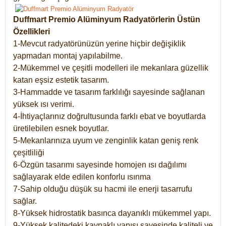
Duffmart Premio Alüminyum Radyatörlerin Üstün
Özellikleri
1-Mevcut radyatörünüzün yerine hiçbir değişiklik
yapmadan montaj yapılabilme.
2-Mükemmel ve çeşitli modelleri ile mekanlara güzellik
katan eşsiz estetik tasarım.
3-Hammadde ve tasarım farklılığı sayesinde sağlanan
yüksek ısı verimi.
4-İhtiyaçlarınız doğrultusunda farklı ebat ve boyutlarda
üretilebilen esnek boyutlar.
5-Mekanlarınıza uyum ve zenginlik katan geniş renk
çeşitliliği
6-Özgün tasarımı sayesinde homojen ısı dağılımı
sağlayarak elde edilen konforlu ısınma
7-Sahip olduğu düşük su hacmi ile enerji tasarrufu
sağlar.
8-Yüksek hidrostatik basınca dayanıklı mükemmel yapı.
9-Yüksek kalitedeki kaynaklı yapısı sayesinde kaliteli ve