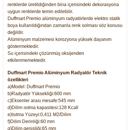
renklerde üretildiğinden bina içerisindeki dekorasyona
uygun renklerde temin edilebilir.
Duffmart Premio alüminyum radyatörlerde elektro statik
boya kullanıldığından zamanla renk solması söz konusu
değildir.
Alüminyum malzemesi korozyona yüksek dayanım
göstermektedir.
Su içerisindeki çözünmüş oksijenden
etkilenmemektedir.
Duffmart Premio Alüminyum Radyatör Teknik
özellikleri
a)Model: Duffmart Premio
b)Radyatör Yüksekliği:600 mm
c)Eksenler arası mesafe:545 mm
d)Dilim ısıtma kapasitesi:128 Kcall
e)Isıtma Yüzeyi:0,411 M2/Dilim
f)Dilim Derinliği:60 mm
g)Dilim genişliği:65 mm