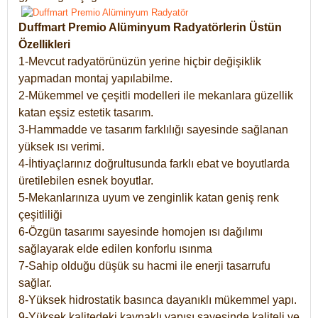
Duffmart Premio Alüminyum Radyatörlerin Üstün
Özellikleri
1-Mevcut radyatörünüzün yerine hiçbir değişiklik
yapmadan montaj yapılabilme.
2-Mükemmel ve çeşitli modelleri ile mekanlara güzellik
katan eşsiz estetik tasarım.
3-Hammadde ve tasarım farklılığı sayesinde sağlanan
yüksek ısı verimi.
4-İhtiyaçlarınız doğrultusunda farklı ebat ve boyutlarda
üretilebilen esnek boyutlar.
5-Mekanlarınıza uyum ve zenginlik katan geniş renk
çeşitliliği
6-Özgün tasarımı sayesinde homojen ısı dağılımı
sağlayarak elde edilen konforlu ısınma
7-Sahip olduğu düşük su hacmi ile enerji tasarrufu
sağlar.
8-Yüksek hidrostatik basınca dayanıklı mükemmel yapı.
9-Yüksek kalitedeki kaynaklı yapısı sayesinde kaliteli ve