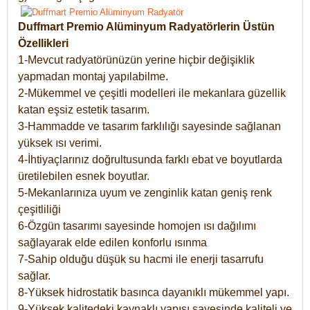
Duffmart Premio Alüminyum Radyatörlerin Üstün
Özellikleri
1-Mevcut radyatörünüzün yerine hiçbir değişiklik
yapmadan montaj yapılabilme.
2-Mükemmel ve çeşitli modelleri ile mekanlara güzellik
katan eşsiz estetik tasarım.
3-Hammadde ve tasarım farklılığı sayesinde sağlanan
yüksek ısı verimi.
4-İhtiyaçlarınız doğrultusunda farklı ebat ve boyutlarda
üretilebilen esnek boyutlar.
5-Mekanlarınıza uyum ve zenginlik katan geniş renk
çeşitliliği
6-Özgün tasarımı sayesinde homojen ısı dağılımı
sağlayarak elde edilen konforlu ısınma
7-Sahip olduğu düşük su hacmi ile enerji tasarrufu
sağlar.
8-Yüksek hidrostatik basınca dayanıklı mükemmel yapı.
9-Yüksek kalitedeki kaynaklı yapısı sayesinde kaliteli ve