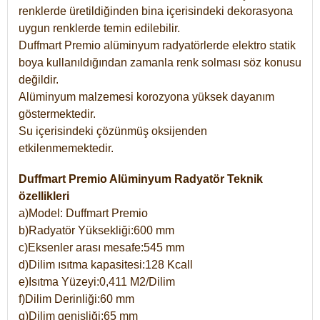
renklerde üretildiğinden bina içerisindeki dekorasyona
uygun renklerde temin edilebilir.
Duffmart Premio alüminyum radyatörlerde elektro statik
boya kullanıldığından zamanla renk solması söz konusu
değildir.
Alüminyum malzemesi korozyona yüksek dayanım
göstermektedir.
Su içerisindeki çözünmüş oksijenden
etkilenmemektedir.
Duffmart Premio Alüminyum Radyatör Teknik
özellikleri
a)Model: Duffmart Premio
b)Radyatör Yüksekliği:600 mm
c)Eksenler arası mesafe:545 mm
d)Dilim ısıtma kapasitesi:128 Kcall
e)Isıtma Yüzeyi:0,411 M2/Dilim
f)Dilim Derinliği:60 mm
g)Dilim genişliği:65 mm