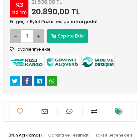
21.536,08 TL
%3
20.890,00 TL
indirim
En geç 7 Eylül Pazartesi günü kargoda!
Sepete Ekle
Favorilerime ekle
Ürün Açıklaması
Garanti ve Teslimat
Taksit Seçenekleri