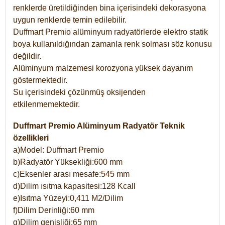
renklerde üretildiğinden bina içerisindeki dekorasyona
uygun renklerde temin edilebilir.
Duffmart Premio alüminyum radyatörlerde elektro statik
boya kullanıldığından zamanla renk solması söz konusu
değildir.
Alüminyum malzemesi korozyona yüksek dayanım
göstermektedir.
Su içerisindeki çözünmüş oksijenden
etkilenmemektedir.
Duffmart Premio Alüminyum Radyatör Teknik
özellikleri
a)Model: Duffmart Premio
b)Radyatör Yüksekliği:600 mm
c)Eksenler arası mesafe:545 mm
d)Dilim ısıtma kapasitesi:128 Kcall
e)Isıtma Yüzeyi:0,411 M2/Dilim
f)Dilim Derinliği:60 mm
g)Dilim genişliği:65 mm