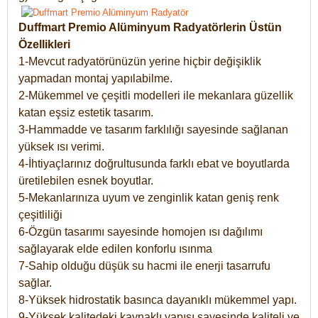
Duffmart Premio Alüminyum Radyatörlerin Üstün
Özellikleri
1-Mevcut radyatörünüzün yerine hiçbir değişiklik
yapmadan montaj yapılabilme.
2-Mükemmel ve çeşitli modelleri ile mekanlara güzellik
katan eşsiz estetik tasarım.
3-Hammadde ve tasarım farklılığı sayesinde sağlanan
yüksek ısı verimi.
4-İhtiyaçlarınız doğrultusunda farklı ebat ve boyutlarda
üretilebilen esnek boyutlar.
5-Mekanlarınıza uyum ve zenginlik katan geniş renk
çeşitliliği
6-Özgün tasarımı sayesinde homojen ısı dağılımı
sağlayarak elde edilen konforlu ısınma
7-Sahip olduğu düşük su hacmi ile enerji tasarrufu
sağlar.
8-Yüksek hidrostatik basınca dayanıklı mükemmel yapı.
9-Yüksek kalitedeki kaynaklı yapısı sayesinde kaliteli ve