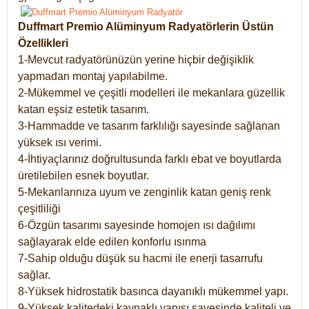
Duffmart Premio Alüminyum Radyatörlerin Üstün
Özellikleri
1-Mevcut radyatörünüzün yerine hiçbir değişiklik
yapmadan montaj yapılabilme.
2-Mükemmel ve çeşitli modelleri ile mekanlara güzellik
katan eşsiz estetik tasarım.
3-Hammadde ve tasarım farklılığı sayesinde sağlanan
yüksek ısı verimi.
4-İhtiyaçlarınız doğrultusunda farklı ebat ve boyutlarda
üretilebilen esnek boyutlar.
5-Mekanlarınıza uyum ve zenginlik katan geniş renk
çeşitliliği
6-Özgün tasarımı sayesinde homojen ısı dağılımı
sağlayarak elde edilen konforlu ısınma
7-Sahip olduğu düşük su hacmi ile enerji tasarrufu
sağlar.
8-Yüksek hidrostatik basınca dayanıklı mükemmel yapı.
9-Yüksek kalitedeki kaynaklı yapısı sayesinde kaliteli ve