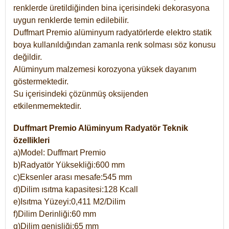
renklerde üretildiğinden bina içerisindeki dekorasyona
uygun renklerde temin edilebilir.
Duffmart Premio alüminyum radyatörlerde elektro statik
boya kullanıldığından zamanla renk solması söz konusu
değildir.
Alüminyum malzemesi korozyona yüksek dayanım
göstermektedir.
Su içerisindeki çözünmüş oksijenden
etkilenmemektedir.
Duffmart Premio Alüminyum Radyatör Teknik
özellikleri
a)Model: Duffmart Premio
b)Radyatör Yüksekliği:600 mm
c)Eksenler arası mesafe:545 mm
d)Dilim ısıtma kapasitesi:128 Kcall
e)Isıtma Yüzeyi:0,411 M2/Dilim
f)Dilim Derinliği:60 mm
g)Dilim genişliği:65 mm