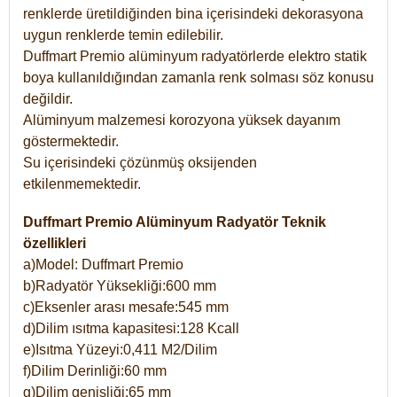
renklerde üretildiğinden bina içerisindeki dekorasyona
uygun renklerde temin edilebilir.
Duffmart Premio alüminyum radyatörlerde elektro statik
boya kullanıldığından zamanla renk solması söz konusu
değildir.
Alüminyum malzemesi korozyona yüksek dayanım
göstermektedir.
Su içerisindeki çözünmüş oksijenden
etkilenmemektedir.
Duffmart Premio Alüminyum Radyatör Teknik
özellikleri
a)Model: Duffmart Premio
b)Radyatör Yüksekliği:600 mm
c)Eksenler arası mesafe:545 mm
d)Dilim ısıtma kapasitesi:128 Kcall
e)Isıtma Yüzeyi:0,411 M2/Dilim
f)Dilim Derinliği:60 mm
g)Dilim genişliği:65 mm