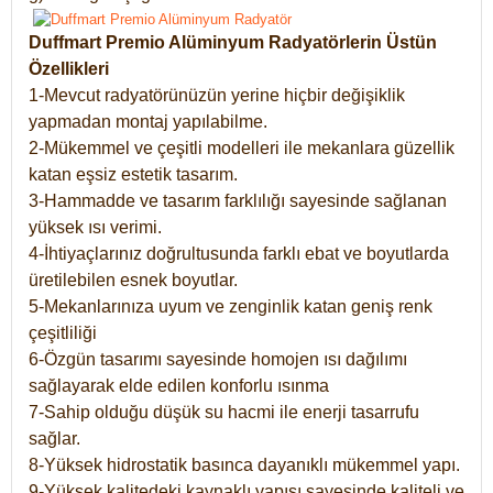
Duffmart Premio Alüminyum Radyatörlerin Üstün
Özellikleri
1-Mevcut radyatörünüzün yerine hiçbir değişiklik
yapmadan montaj yapılabilme.
2-Mükemmel ve çeşitli modelleri ile mekanlara güzellik
katan eşsiz estetik tasarım.
3-Hammadde ve tasarım farklılığı sayesinde sağlanan
yüksek ısı verimi.
4-İhtiyaçlarınız doğrultusunda farklı ebat ve boyutlarda
üretilebilen esnek boyutlar.
5-Mekanlarınıza uyum ve zenginlik katan geniş renk
çeşitliliği
6-Özgün tasarımı sayesinde homojen ısı dağılımı
sağlayarak elde edilen konforlu ısınma
7-Sahip olduğu düşük su hacmi ile enerji tasarrufu
sağlar.
8-Yüksek hidrostatik basınca dayanıklı mükemmel yapı.
9-Yüksek kalitedeki kaynaklı yapısı sayesinde kaliteli ve