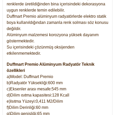
renklerde üretildiğinden bina içerisindeki dekorasyona
uygun renklerde temin edilebilir.
Duffmart Premio alüminyum radyatörlerde elektro statik
boya kullanıldığından zamanla renk solması söz konusu
değildir.
Alüminyum malzemesi korozyona yüksek dayanım
göstermektedir.
Su içerisindeki çözünmüş oksijenden
etkilenmemektedir.
Duffmart Premio Alüminyum Radyatör Teknik
özellikleri
a)Model: Duffmart Premio
b)Radyatör Yüksekliği:600 mm
c)Eksenler arası mesafe:545 mm
d)Dilim ısıtma kapasitesi:128 Kcall
e)Isıtma Yüzeyi:0,411 M2/Dilim
f)Dilim Derinliği:60 mm
g)Dilim genişliği:65 mm