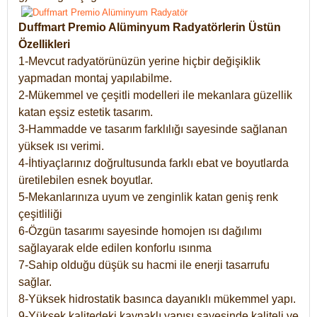
Duffmart Premio Alüminyum Radyatörlerin Üstün
Özellikleri
1-Mevcut radyatörünüzün yerine hiçbir değişiklik
yapmadan montaj yapılabilme.
2-Mükemmel ve çeşitli modelleri ile mekanlara güzellik
katan eşsiz estetik tasarım.
3-Hammadde ve tasarım farklılığı sayesinde sağlanan
yüksek ısı verimi.
4-İhtiyaçlarınız doğrultusunda farklı ebat ve boyutlarda
üretilebilen esnek boyutlar.
5-Mekanlarınıza uyum ve zenginlik katan geniş renk
çeşitliliği
6-Özgün tasarımı sayesinde homojen ısı dağılımı
sağlayarak elde edilen konforlu ısınma
7-Sahip olduğu düşük su hacmi ile enerji tasarrufu
sağlar.
8-Yüksek hidrostatik basınca dayanıklı mükemmel yapı.
9-Yüksek kalitedeki kaynaklı yapısı sayesinde kaliteli ve