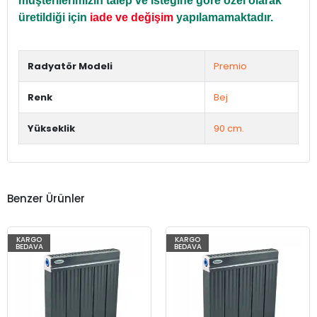
müşterilerimizin talep ve isteğine göre özel olarak
üretildiği için
iade ve değişim
yapılamamaktadır.
Radyatör Modeli
Premio
Renk
Bej
Yükseklik
90 cm.
Benzer Ürünler
KARGO
KARGO
BEDAVA
BEDAVA