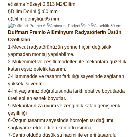
e)Isıtma Yüzeyi:0,613 M2/Dilim
f)Dilim Derinliği:60 mm
g)Dilim genişliği:65 mm
Duffmart Premio Alüminyum Radyatörlerin Üstün
Özellikleri
1-Mevcut radyatörünüzün yerine hiçbir değişikik
yapmadan montaj yapılabilme.
2-Mükemmel ve çeşitli modelleri ile mekanlara güzellik
katan eşsiz estetik tasarım.
3-Hammadde ve tasarım farklılığı sayesinde sağlanan
yüksek ısı verimi.
4-İhtiyaçlarınız doğrultusunda farklı ebat ve boyutlarda
üretilebilen esnek boyutlar.
5-Mekanlarınıza uyum ve zenginlik katan geniş renk
çeşitliliği
6-Özgün tasarımı sayesinde homojen ısı dağılımı
sağlayarak elde edilen konforlu ısınma
7-Sahip olduğu düşük su hacmi ile enerji tasarrufu