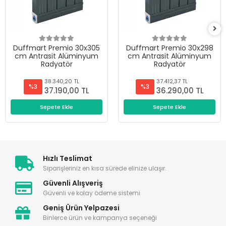
Duffmart Premio 30x305
Duffmart Premio 30x298
cm Antrasit Alüminyum
cm Antrasit Alüminyum
Radyatör
Radyatör
38.340,20 TL
37.412,37 TL
%3
%3
37.190,00 TL
36.290,00 TL
Sepete Ekle
Sepete Ekle
Hızlı Teslimat
Siparişleriniz en kısa sürede elinize ulaşır.
Güvenli Alışveriş
Güvenli ve kolay ödeme sistemi
Geniş Ürün Yelpazesi
Binlerce ürün ve kampanya seçeneği