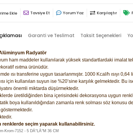
Tavsiye Et
Yorum Yaz
Karşılaştır
rime Ekle
çıklaması
Garanti ve Teslimat
Taksit Seçenekleri
Yo
5 Alüminyum Radyatör
m ham maddeler kullanılarak yüksek standartlardaki imalat tekno
koratif ısıtma ürünüdür.
 ısı transferine uygun tasarlanmıştır. 1000 Kcal/h ısıyı 0,64 lit
sı için kullanılan suyun ise %20’sine karşılık gelmektedir. Bu i
rfiyatını önemli miktarda düşürmektedir.
lerde üretildiğinden bina içerisindeki dekorasyona uygun renkle
atik boya kullanıldığından zamanla renk solması söz konusu değ
göstermektedir.
tedir.
 renklerde seçim yaparak kullanabilirsiniz.