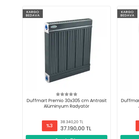
KARGO
KARGO
BEDAVA
BEDAVA
Duffmart Premio 30x305 cm Antrasit
Duffmar
Alüminyum Radyatör
38.340,20 TL
%3
37.190,00 TL