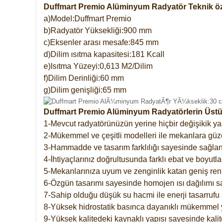
Duffmart Premio Alüminyum Radyatör Teknik öze
a)Model:Duffmart Premio
b)Radyatör Yüksekliği:900 mm
c)Eksenler arası mesafe:845 mm
d)Dilim ısıtma kapasitesi:181 Kcall
e)Isıtma Yüzeyi:0,613 M2/Dilim
f)Dilim Derinliği:60 mm
g)Dilim genişliği:65 mm
Duffmart Premio Alüminyum Radyatörlerin Üstün
1-Mevcut radyatörünüzün yerine hiçbir değişikik 
2-Mükemmel ve çeşitli modelleri ile mekanlara güzel
3-Hammadde ve tasarım farklılığı sayesinde sağlan
4-İhtiyaçlarınız doğrultusunda farklı ebat ve boyutla
5-Mekanlarınıza uyum ve zenginlik katan geniş renk 
6-Özgün tasarımı sayesinde homojen ısı dağılımı s
7-Sahip olduğu düşük su hacmi ile enerji tasarrufu 
8-Yüksek hidrostatik basınca dayanıklı mükemmel 
9-Yüksek kalitedeki kaynaklı yapısı sayesinde kalit