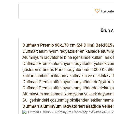
Favorile
Ürün A
Duffmart Premio 90x170 cm (24 Dilim) Bej-101
Duffmart alüminyum radyatörler en kalitede alüminyu
Alüminyum radyatörler bina içerisinde kullanılan de
Duffmart Premio alüminyum radyatörler yüksek verimde
gösteren üründür. Panel radyatörlerde 1000 Kcal/h ı
katılan inhibitör miktarını azaltmakta ve elektrik sa
Duffmart Premio alüminyum radyatörler değişik renk
Duffmart Premio alüminyum radyatörlerde elektro st
Alüminyum malzemesi korozyona yüksek dayanım 
Su içerisindeki çözünmüş oksijenden etkilenmemek
Duffmart alüminyum radyatörleri aşağıda verilen