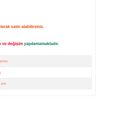
rak satın alabilirsiniz.
e ve değişim
yapılamamaktadır.
emio
j
 cm.