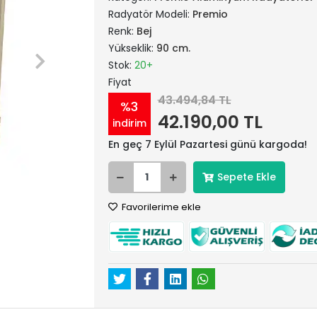
Radyatör Modeli:
Premio
Renk:
Bej
Yükseklik:
90 cm.
Stok:
20+
Fiyat
43.494,84 TL
%3
42.190,00 TL
indirim
En geç 7 Eylül Pazartesi günü kargoda!
Sepete Ekle
Favorilerime ekle