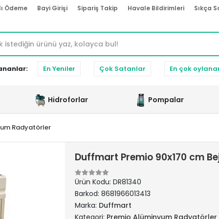
lı Ödeme
Bayi Girişi
Sipariş Takip
Havale Bildirimleri
Sıkça S
ananlar:
En Yeniler
Çok Satanlar
En çok oylana
Hidroforlar
Pompalar
yum Radyatörler
Duffmart Premio 90x170 cm B
Ürün Kodu:
DR81340
Barkod:
8681966013413
Marka:
Duffmart
Kategori:
Premio Alüminyum Radyatörler