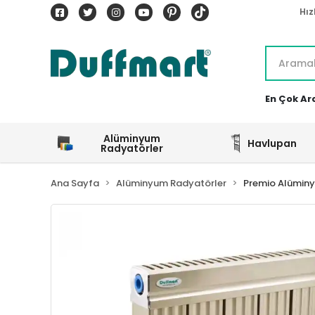
Hız
En Çok Ar
Alüminyum
Havlupan
Radyatörler
Ana Sayfa
Alüminyum Radyatörler
Premio Alümin