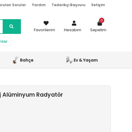
orulan Sorular
Yardım
Tedarikçi Başvuru
İletişim
0
Favorilerim
Hesabım
Sepetim
nlar
Bahçe
Ev & Yaşam
ej Alüminyum Radyatör