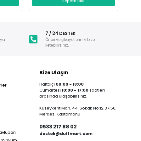
Sepete Ekle
i
7 / 24 DESTEK
nya
Öneri ve şikayetlerinizi bize
iletebilirsiniz.
Bize Ulaşın
Haftaiçi
09:00 - 18:00
ler
Cumartesi
10:00 - 17:00
saatleri
arasında ulaşabilirsiniz.
Kuzeykent Mah. 44. Sokak No:12 37150,
Merkez-Kastamonu
0533 217 88 02
Havlupan
destek@duffmart.com
lüminyum