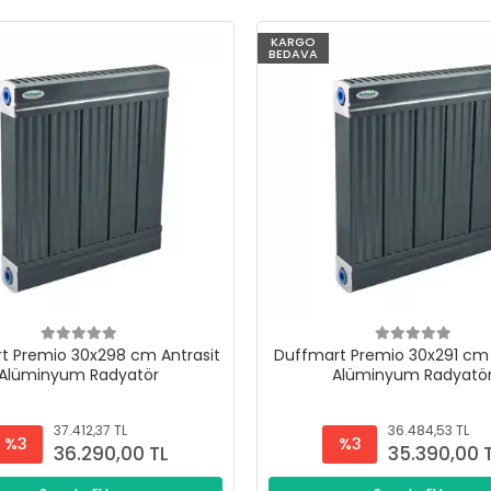
KARGO
BEDAVA
t Premio 30x298 cm Antrasit
Duffmart Premio 30x291 cm 
Alüminyum Radyatör
Alüminyum Radyatö
37.412,37 TL
36.484,53 TL
%3
%3
36.290,00 TL
35.390,00 