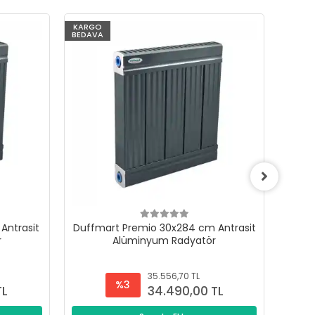
KARGO
KARG
BEDAVA
BEDAV
Antrasit
Duffmart Premio 30x284 cm Antrasit
Duffm
r
Alüminyum Radyatör
35.556,70 TL
%3
TL
34.490,00 TL