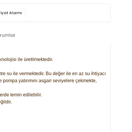
Fiyat Alarmı
rumlar
lojisi ile üretilmektedir.
re su ile vermektedir. Bu değer ile en az su ihtiyacı
se pompa yatırımını asgari seviyelere çekmekte,
rde temin edilebilir.
ildir.