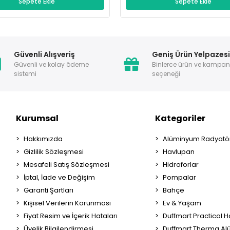
Sepete Ekle
Sepete Ekle
Güvenli Alışveriş
Geniş Ürün Yelpazes
Güvenli ve kolay ödeme
Binlerce ürün ve kampa
sistemi
seçeneği
Kurumsal
Kategoriler
Hakkımızda
Alüminyum Radyatör
Gizlilik Sözleşmesi
Havlupan
Mesafeli Satış Sözleşmesi
Hidroforlar
İptal, İade ve Değişim
Pompalar
Garanti Şartları
Bahçe
Kişisel Verilerin Korunması
Ev & Yaşam
Fiyat Resim ve İçerik Hataları
Duffmart Practical 
Üyelik Bilgilendirmesi
Duffmart Therma A