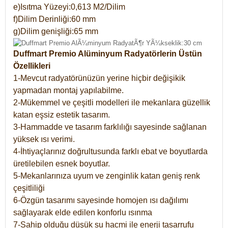
e)Isıtma Yüzeyi:0,613 M2/Dilim
f)Dilim Derinliği:60 mm
g)Dilim genişliği:65 mm
Duffmart Premio Alüminyum Radyatörlerin Üstün
Özellikleri
1-Mevcut radyatörünüzün yerine hiçbir değişikik
yapmadan montaj yapılabilme.
2-Mükemmel ve çeşitli modelleri ile mekanlara güzellik
katan eşsiz estetik tasarım.
3-Hammadde ve tasarım farklılığı sayesinde sağlanan
yüksek ısı verimi.
4-İhtiyaçlarınız doğrultusunda farklı ebat ve boyutlarda
üretilebilen esnek boyutlar.
5-Mekanlarınıza uyum ve zenginlik katan geniş renk
çeşitliliği
6-Özgün tasarımı sayesinde homojen ısı dağılımı
sağlayarak elde edilen konforlu ısınma
7-Sahip olduğu düşük su hacmi ile enerji tasarrufu