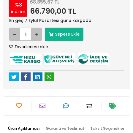
68.855,67 TL
%3
66.790,00 TL
indirim
En geç 7 Eylül Pazartesi günü kargoda!
Sepete Ekle
Favorilerime ekle
Ürün Açıklaması
Garanti ve Teslimat
Taksit Seçenekleri