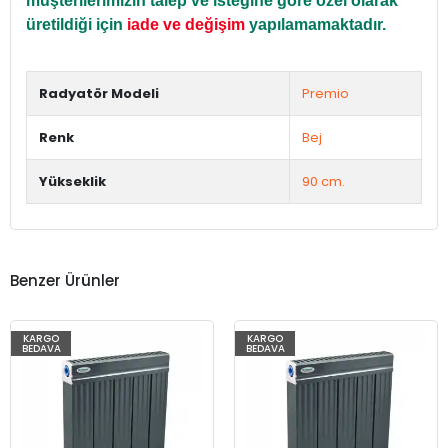
müşterilerimizin talep ve isteğine göre özel olarak
üretildiği için
iade ve değişim
yapılamamaktadır.
Radyatör Modeli
Premio
Renk
Bej
Yükseklik
90 cm.
Benzer Ürünler
KARGO
KARGO
BEDAVA
BEDAVA