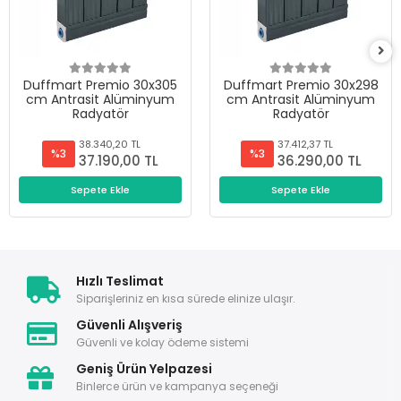
Duffmart Premio 30x305
Duffmart Premio 30x298
cm Antrasit Alüminyum
cm Antrasit Alüminyum
Radyatör
Radyatör
38.340,20 TL
37.412,37 TL
%3
%3
37.190,00 TL
36.290,00 TL
Sepete Ekle
Sepete Ekle
Hızlı Teslimat
Siparişleriniz en kısa sürede elinize ulaşır.
Güvenli Alışveriş
Güvenli ve kolay ödeme sistemi
Geniş Ürün Yelpazesi
Binlerce ürün ve kampanya seçeneği