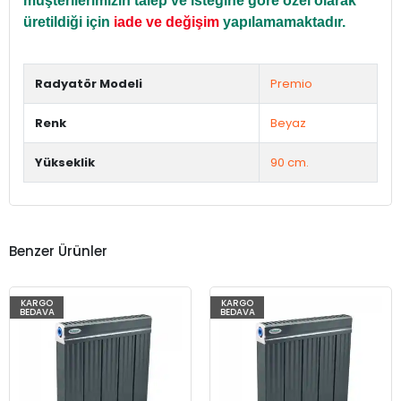
müşterilerimizin talep ve isteğine göre özel olarak
üretildiği için
iade ve değişim
yapılamamaktadır.
Radyatör Modeli
Premio
Renk
Beyaz
Yükseklik
90 cm.
Benzer Ürünler
KARGO
KARGO
BEDAVA
BEDAVA