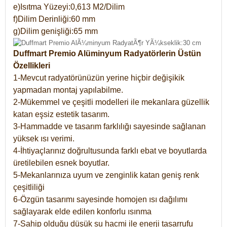
e)Isıtma Yüzeyi:0,613 M2/Dilim
f)Dilim Derinliği:60 mm
g)Dilim genişliği:65 mm
Duffmart Premio Alüminyum Radyatörlerin Üstün
Özellikleri
1-Mevcut radyatörünüzün yerine hiçbir değişikik
yapmadan montaj yapılabilme.
2-Mükemmel ve çeşitli modelleri ile mekanlara güzellik
katan eşsiz estetik tasarım.
3-Hammadde ve tasarım farklılığı sayesinde sağlanan
yüksek ısı verimi.
4-İhtiyaçlarınız doğrultusunda farklı ebat ve boyutlarda
üretilebilen esnek boyutlar.
5-Mekanlarınıza uyum ve zenginlik katan geniş renk
çeşitliliği
6-Özgün tasarımı sayesinde homojen ısı dağılımı
sağlayarak elde edilen konforlu ısınma
7-Sahip olduğu düşük su hacmi ile enerji tasarrufu