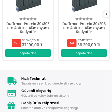
Duffmart Premio 30x305
Duffmart Premio 30x298
cm Antrasit Alüminyum
cm Antrasit Alüminyum
Radyatör
Radyatör
38.340,20 TL
37.412,37 TL
%3
%3
37.190,00 TL
36.290,00 TL
Sepete Ekle
Sepete Ekle
Hızlı Teslimat
Siparişleriniz en kısa sürede elinize ulaşır.
Güvenli Alışveriş
Güvenli ve kolay ödeme sistemi
Geniş Ürün Yelpazesi
Binlerce ürün ve kampanya seçeneği