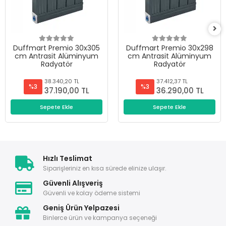
Duffmart Premio 30x305
Duffmart Premio 30x298
cm Antrasit Alüminyum
cm Antrasit Alüminyum
Radyatör
Radyatör
38.340,20 TL
37.412,37 TL
%3
%3
37.190,00 TL
36.290,00 TL
Sepete Ekle
Sepete Ekle
Hızlı Teslimat
Siparişleriniz en kısa sürede elinize ulaşır.
Güvenli Alışveriş
Güvenli ve kolay ödeme sistemi
Geniş Ürün Yelpazesi
Binlerce ürün ve kampanya seçeneği