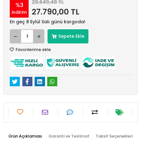
28.649,48 TL
%3
27.790,00 TL
indirim
En geç 8 Eylül Salı günü kargoda!
Sepete Ekle
Favorilerime ekle
Ürün Açıklaması
Garanti ve Teslimat
Taksit Seçenekleri