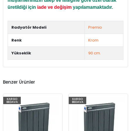
müşterilerimizin talep ve isteğine göre özel olarak
üretildiği için
iade ve değişim
yapılamamaktadır.
Radyatör Modeli
Premio
Renk
Krom
Yükseklik
90 cm.
Benzer Ürünler
KARGO
KARGO
BEDAVA
BEDAVA