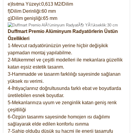
e)Isıtma Yüzeyi:0,613 M2/Dilim
f)Dilim Derinliği:60 mm
g)Dilim genişliği:65 mm
Duffmart Premio Alüminyum Radyatörlerin Üstün
Özellikleri
1-Mevcut radyatörünüzün yerine hiçbir değişikik
yapmadan montaj yapılabilme.
2-Mükemmel ve çeşitli modelleri ile mekanlara güzellik
katan eşsiz estetik tasarım.
3-Hammadde ve tasarım farklılığı sayesinde sağlanan
yüksek ısı verimi.
4-İhtiyaçlarınız doğrultusunda farklı ebat ve boyutlarda
üretilebilen esnek boyutlar.
5-Mekanlarınıza uyum ve zenginlik katan geniş renk
çeşitliliği
6-Özgün tasarımı sayesinde homojen ısı dağılımı
sağlayarak elde edilen konforlu ısınma
7-Sahip olduğu düşük su hacmi ile enerji tasarrufu