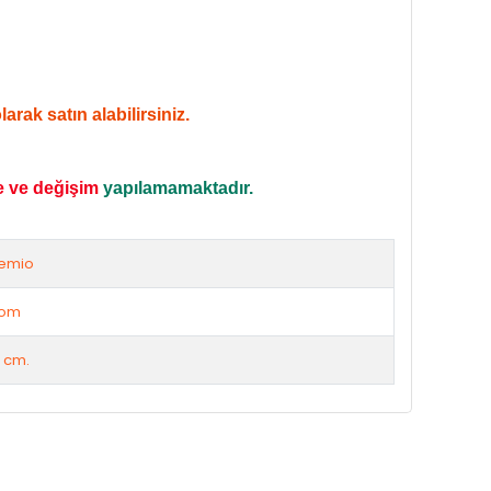
rak satın alabilirsiniz.
e ve değişim
yapılamamaktadır.
emio
rom
 cm.