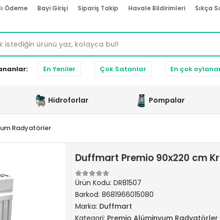
lı Ödeme
Bayi Girişi
Sipariş Takip
Havale Bildirimleri
Sıkça S
ananlar:
En Yeniler
Çok Satanlar
En çok oylana
Hidroforlar
Pompalar
yum Radyatörler
Duffmart Premio 90x220 cm K
Ürün Kodu:
DR81507
Barkod:
8681966015080
Marka:
Duffmart
Kategori:
Premio Alüminyum Radyatörler