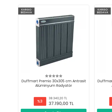
KARGO
KARGO
BEDAVA
BEDAVA
Duffmart Premio 30x305 cm Antrasit
Duffmar
Alüminyum Radyatör
38.340,20 TL
%3
37.190,00 TL