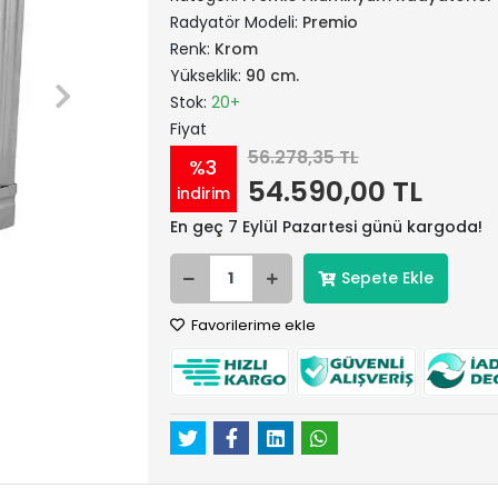
Radyatör Modeli:
Premio
Renk:
Krom
Yükseklik:
90 cm.
Stok:
20+
Fiyat
56.278,35 TL
%3
54.590,00 TL
indirim
En geç 7 Eylül Pazartesi günü kargoda!
Sepete Ekle
Favorilerime ekle