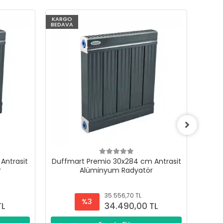
KARGO
KARG
BEDAVA
BEDAV
Antrasit
Duffmart Premio 30x284 cm Antrasit
Duffm
r
Alüminyum Radyatör
35.556,70 TL
%3
TL
34.490,00 TL