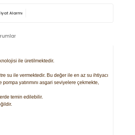
Fiyat Alarmı
rumlar
lojisi ile üretilmektedir.
re su ile vermektedir. Bu değer ile en az su ihtiyacı
se pompa yatırımını asgari seviyelere çekmekte,
rde temin edilebilir.
ildir.