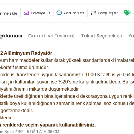
Tavsiye Et
Yorum Yaz
Karşılaştır
rime Ekle
çıklaması
Garanti ve Teslimat
Taksit Seçenekleri
Yo
152 Alüminyum Radyatör
m ham maddeler kullanılarak yüksek standartlardaki imalat tekno
koratif ısıtma ürünüdür.
 ısı transferine uygun tasarlanmıştır. 1000 Kcal/h ısıyı 0,64 lit
sı için kullanılan suyun ise %20’sine karşılık gelmektedir. Bu i
rfiyatını önemli miktarda düşürmektedir.
lerde üretildiğinden bina içerisindeki dekorasyona uygun renkle
atik boya kullanıldığından zamanla renk solması söz konusu değ
göstermektedir.
tedir.
 renklerde seçim yaparak kullanabilirsiniz.