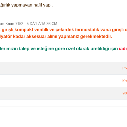
ğırlık yapmayan hafif yapı.
şli,kompakt ventilli ve çekirdek termostatik vana girişli ola
dyatör kadar aksesuar alımı yapmanız gerekmektedir.
rimizin talep ve isteğine göre özel olarak üretildiği için
iad
Pr
K
90