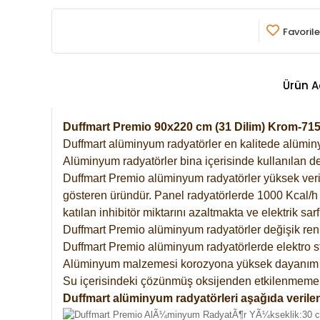
Favorile
Ürün A
Duffmart Premio 90x220 cm (31 Dilim) Krom-7
Duffmart alüminyum radyatörler en kalitede alüminyu
Alüminyum radyatörler bina içerisinde kullanılan de
Duffmart Premio alüminyum radyatörler yüksek verimde
gösteren üründür. Panel radyatörlerde 1000 Kcal/h ı
katılan inhibitör miktarını azaltmakta ve elektrik sa
Duffmart Premio alüminyum radyatörler değişik renk
Duffmart Premio alüminyum radyatörlerde elektro st
Alüminyum malzemesi korozyona yüksek dayanım 
Su içerisindeki çözünmüş oksijenden etkilenmemek
Duffmart alüminyum radyatörleri aşağıda verilen