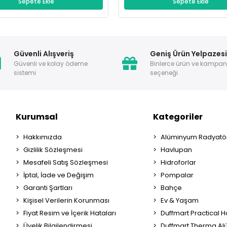
Sepete Ekle
Sepete Ekle
Güvenli Alışveriş
Geniş Ürün Yelpazes
Güvenli ve kolay ödeme
Binlerce ürün ve kampa
sistemi
seçeneği
Kurumsal
Kategoriler
Hakkımızda
Alüminyum Radyatör
Gizlilik Sözleşmesi
Havlupan
Mesafeli Satış Sözleşmesi
Hidroforlar
İptal, İade ve Değişim
Pompalar
Garanti Şartları
Bahçe
Kişisel Verilerin Korunması
Ev & Yaşam
Fiyat Resim ve İçerik Hataları
Duffmart Practical 
Üyelik Bilgilendirmesi
Duffmart Therma A