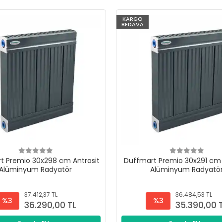
KARGO
BEDAVA
t Premio 30x298 cm Antrasit
Duffmart Premio 30x291 cm 
Alüminyum Radyatör
Alüminyum Radyatö
37.412,37 TL
36.484,53 TL
%3
%3
36.290,00 TL
35.390,00 