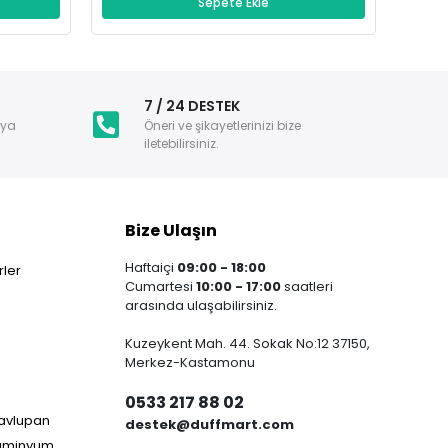
Sepete Ekle
i
7 / 24 DESTEK
nya
Öneri ve şikayetlerinizi bize
iletebilirsiniz.
Bize Ulaşın
Haftaiçi
09:00 - 18:00
ler
Cumartesi
10:00 - 17:00
saatleri
arasında ulaşabilirsiniz.
Kuzeykent Mah. 44. Sokak No:12 37150,
Merkez-Kastamonu
0533 217 88 02
Havlupan
destek@duffmart.com
lüminyum