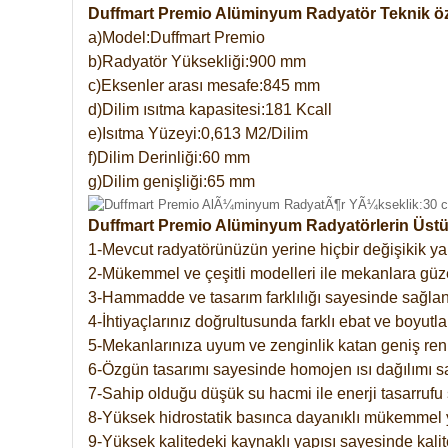
Duffmart Premio Alüminyum Radyatör Teknik öze
a)Model:Duffmart Premio
b)Radyatör Yüksekliği:900 mm
c)Eksenler arası mesafe:845 mm
d)Dilim ısıtma kapasitesi:181 Kcall
e)Isıtma Yüzeyi:0,613 M2/Dilim
f)Dilim Derinliği:60 mm
g)Dilim genişliği:65 mm
Duffmart Premio Alüminyum Radyatörlerin Üstün
1-Mevcut radyatörünüzün yerine hiçbir değişikik 
2-Mükemmel ve çeşitli modelleri ile mekanlara güzel
3-Hammadde ve tasarım farklılığı sayesinde sağlan
4-İhtiyaçlarınız doğrultusunda farklı ebat ve boyutla
5-Mekanlarınıza uyum ve zenginlik katan geniş renk 
6-Özgün tasarımı sayesinde homojen ısı dağılımı s
7-Sahip olduğu düşük su hacmi ile enerji tasarrufu 
8-Yüksek hidrostatik basınca dayanıklı mükemmel 
9-Yüksek kalitedeki kaynaklı yapısı sayesinde kalit