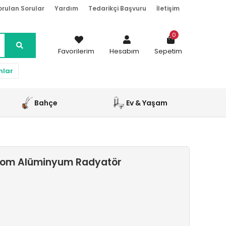
orulan Sorular
Yardım
Tedarikçi Başvuru
İletişim
0
Favorilerim
Hesabım
Sepetim
nlar
Bahçe
Ev & Yaşam
rom Alüminyum Radyatör