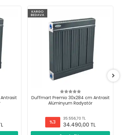
KARGO
KARG
BEDAVA
BEDAV
Antrasit
Duffmart Premio 30x284 cm Antrasit
Duffm
r
Alüminyum Radyatör
35.556,70 TL
%3
TL
34.490,00 TL