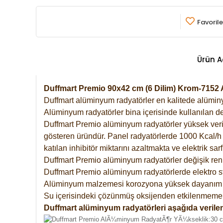
Favorile
Ürün A
Duffmart Premio 90x42 cm (6 Dilim) Krom-715
Duffmart alüminyum radyatörler en kalitede alüminyu
Alüminyum radyatörler bina içerisinde kullanılan de
Duffmart Premio alüminyum radyatörler yüksek verimde
gösteren üründür. Panel radyatörlerde 1000 Kcal/h ı
katılan inhibitör miktarını azaltmakta ve elektrik sa
Duffmart Premio alüminyum radyatörler değişik renk
Duffmart Premio alüminyum radyatörlerde elektro st
Alüminyum malzemesi korozyona yüksek dayanım 
Su içerisindeki çözünmüş oksijenden etkilenmemek
Duffmart alüminyum radyatörleri aşağıda verilen