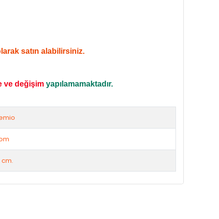
rak satın alabilirsiniz.
e ve değişim
yapılamamaktadır.
emio
rom
 cm.