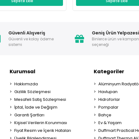
Sepete Ekle
Sepete Ekle
Güvenli Alışveriş
Geniş Ürün Yelpazes
Güvenli ve kolay ödeme
Binlerce ürün ve kampa
sistemi
seçeneği
Kurumsal
Kategoriler
Hakkımızda
Alüminyum Radyatör
Gizlilik Sözleşmesi
Havlupan
Mesafeli Satış Sözleşmesi
Hidroforlar
İptal, İade ve Değişim
Pompalar
Garanti Şartları
Bahçe
Kişisel Verilerin Korunması
Ev & Yaşam
Fiyat Resim ve İçerik Hataları
Duffmart Practical 
Üyelik Bilgilendirmesi
Duffmart Therma A