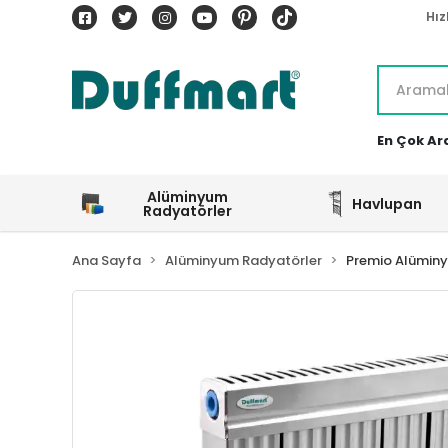
Hız
En Çok Ar
Alüminyum
Havlupan
Radyatörler
Ana Sayfa
Alüminyum Radyatörler
Premio Alümin