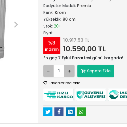
Radyatör Modeli:
Premio
Renk:
Krom
Yükseklik:
90 cm.
Stok:
20+
Fiyat
10.917,53 TL
%3
10.590,00 TL
indirim
En geç 7 Eylül Pazartesi günü kargoda!
Sepete Ekle
Favorilerime ekle