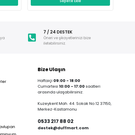
Sepete Ekle
i
7 / 24 DESTEK
nya
Öneri ve şikayetlerinizi bize
iletebilirsiniz.
Bize Ulaşın
Haftaiçi
09:00 - 18:00
ler
Cumartesi
10:00 - 17:00
saatleri
arasında ulaşabilirsiniz.
Kuzeykent Mah. 44. Sokak No:12 37150,
Merkez-Kastamonu
0533 217 88 02
Havlupan
destek@duffmart.com
lüminyum