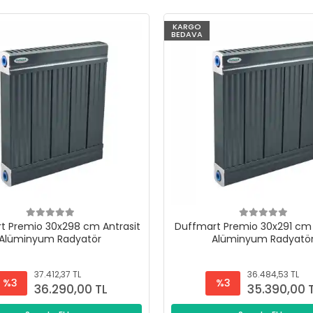
KARGO
BEDAVA
t Premio 30x298 cm Antrasit
Duffmart Premio 30x291 cm 
Alüminyum Radyatör
Alüminyum Radyatö
37.412,37 TL
36.484,53 TL
%3
%3
36.290,00 TL
35.390,00 