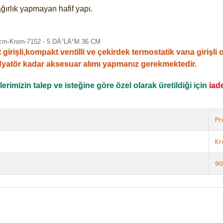
ğırlık yapmayan hafif yapı.
şli,kompakt ventilli ve çekirdek termostatik vana girişli ola
dyatör kadar aksesuar alımı yapmanız gerekmektedir.
rimizin talep ve isteğine göre özel olarak üretildiği için
iad
Pr
K
90