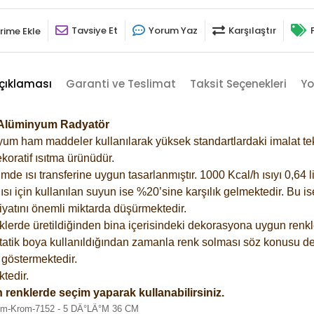
Tavsiye Et
Yorum Yaz
Karşılaştır
rime Ekle
çıklaması
Garanti ve Teslimat
Taksit Seçenekleri
Yo
2 Alüminyum Radyatör
m ham maddeler kullanılarak yüksek standartlardaki imalat tekno
koratif ısıtma ürünüdür.
 ısı transferine uygun tasarlanmıştır. 1000 Kcal/h ısıyı 0,64 lit
sı için kullanılan suyun ise %20’sine karşılık gelmektedir. Bu i
rfiyatını önemli miktarda düşürmektedir.
lerde üretildiğinden bina içerisindeki dekorasyona uygun renkle
atik boya kullanıldığından zamanla renk solması söz konusu değ
göstermektedir.
tedir.
 renklerde seçim yaparak kullanabilirsiniz.