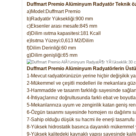
Duffmart Premio Alüminyum Radyatör Teknik öze
a)Model:Duffmart Premio
b)Radyatör Yüksekliği:900 mm
c)Eksenler arası mesafe:845 mm
d)Dilim ısıtma kapasitesi:181 Kcall
e)Isıtma Yüzeyi:0,613 M2/Dilim
f)Dilim Derinliği:60 mm
g)Dilim genişliği:65 mm
Duffmart Premio Alüminyum Radyatörlerin Üstün
1-Mevcut radyatörünüzün yerine hiçbir değişikik 
2-Mükemmel ve çeşitli modelleri ile mekanlara güzel
3-Hammadde ve tasarım farklılığı sayesinde sağlan
4-İhtiyaçlarınız doğrultusunda farklı ebat ve boyutla
5-Mekanlarınıza uyum ve zenginlik katan geniş renk 
6-Özgün tasarımı sayesinde homojen ısı dağılımı s
7-Sahip olduğu düşük su hacmi ile enerji tasarrufu 
8-Yüksek hidrostatik basınca dayanıklı mükemmel 
9-Yüksek kalitedeki kaynaklı yapısı sayesinde kalit