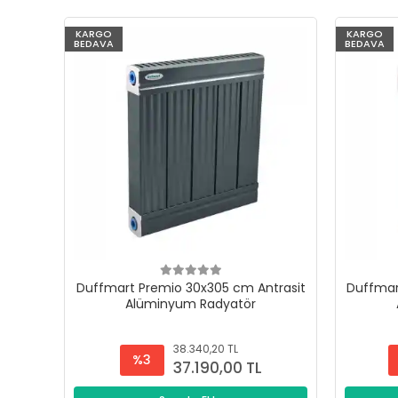
KARGO
KARGO
BEDAVA
BEDAVA
Duffmart Premio 30x305 cm Antrasit
Duffmar
Alüminyum Radyatör
38.340,20 TL
%3
37.190,00 TL