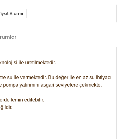
Fiyat Alarmı
rumlar
lojisi ile üretilmektedir.
re su ile vermektedir. Bu değer ile en az su ihtiyacı
se pompa yatırımını asgari seviyelere çekmekte,
rde temin edilebilir.
ildir.