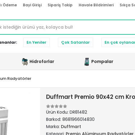
lı Ödeme
Bayi Girişi
Sipariş Takip
Havale Bildirimleri
Sıkça S
ananlar:
En Yeniler
Çok Satanlar
En çok oylana
Hidroforlar
Pompalar
yum Radyatörler
Duffmart Premio 90x42 cm K
Ürün Kodu:
DR81482
Barkod:
8681966014830
Marka:
Duffmart
Kategori:
Premio Alüminyum Radyatörler