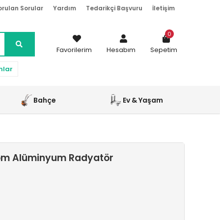
orulan Sorular
Yardım
Tedarikçi Başvuru
İletişim
0
Favorilerim
Hesabım
Sepetim
nlar
Bahçe
Ev & Yaşam
rom Alüminyum Radyatör