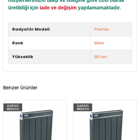
müşterilerimizin talep ve isteğine göre özel olarak
üretildiği için
iade ve değişim
yapılamamaktadır.
Radyatör Modeli
Premio
Renk
Mavi
Yükseklik
90 cm.
Benzer Ürünler
KARGO
KARGO
BEDAVA
BEDAVA