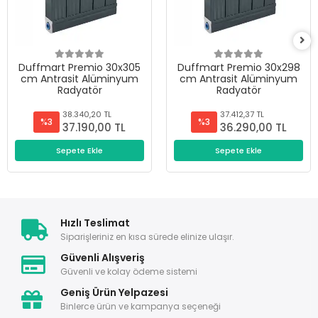
Duffmart Premio 30x305
Duffmart Premio 30x298
cm Antrasit Alüminyum
cm Antrasit Alüminyum
Radyatör
Radyatör
38.340,20 TL
37.412,37 TL
%3
%3
37.190,00 TL
36.290,00 TL
Sepete Ekle
Sepete Ekle
Hızlı Teslimat
Siparişleriniz en kısa sürede elinize ulaşır.
Güvenli Alışveriş
Güvenli ve kolay ödeme sistemi
Geniş Ürün Yelpazesi
Binlerce ürün ve kampanya seçeneği