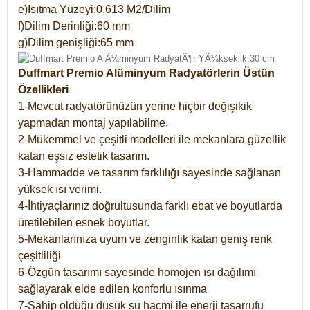
e)Isıtma Yüzeyi:0,613 M2/Dilim
f)Dilim Derinliği:60 mm
g)Dilim genişliği:65 mm
Duffmart Premio Alüminyum Radyatörlerin Üstün
Özellikleri
1-Mevcut radyatörünüzün yerine hiçbir değişikik
yapmadan montaj yapılabilme.
2-Mükemmel ve çeşitli modelleri ile mekanlara güzellik
katan eşsiz estetik tasarım.
3-Hammadde ve tasarım farklılığı sayesinde sağlanan
yüksek ısı verimi.
4-İhtiyaçlarınız doğrultusunda farklı ebat ve boyutlarda
üretilebilen esnek boyutlar.
5-Mekanlarınıza uyum ve zenginlik katan geniş renk
çeşitliliği
6-Özgün tasarımı sayesinde homojen ısı dağılımı
sağlayarak elde edilen konforlu ısınma
7-Sahip olduğu düşük su hacmi ile enerji tasarrufu