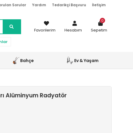
orulan Sorular
Yardım
Tedarikçi Başvuru
İletişim
0
Favorilerim
Hesabım
Sepetim
nlar
Bahçe
Ev & Yaşam
arı Alüminyum Radyatör