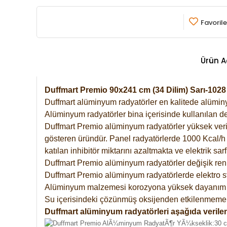
Favorile
Ürün A
Duffmart Premio 90x241 cm (34 Dilim) Sarı-10
Duffmart alüminyum radyatörler en kalitede alüminyu
Alüminyum radyatörler bina içerisinde kullanılan de
Duffmart Premio alüminyum radyatörler yüksek verimde
gösteren üründür. Panel radyatörlerde 1000 Kcal/h ı
katılan inhibitör miktarını azaltmakta ve elektrik sa
Duffmart Premio alüminyum radyatörler değişik renk
Duffmart Premio alüminyum radyatörlerde elektro st
Alüminyum malzemesi korozyona yüksek dayanım 
Su içerisindeki çözünmüş oksijenden etkilenmemek
Duffmart alüminyum radyatörleri aşağıda verilen