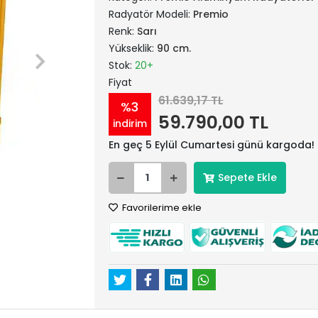
Radyatör Modeli:
Premio
Renk:
Sarı
Yükseklik:
90 cm.
Stok:
20+
Fiyat
61.639,17 TL
%3
59.790,00 TL
indirim
En geç 5 Eylül Cumartesi günü kargoda!
Sepete Ekle
Favorilerime ekle