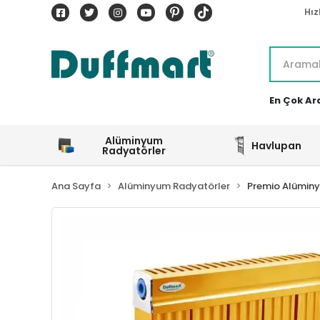
Hız
En Çok Ar
Alüminyum
Havlupan
Radyatörler
Ana Sayfa
Alüminyum Radyatörler
Premio Alümin