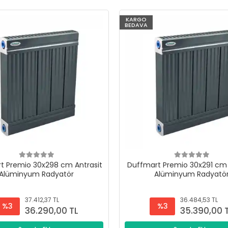
KARGO
BEDAVA
t Premio 30x298 cm Antrasit
Duffmart Premio 30x291 cm 
Alüminyum Radyatör
Alüminyum Radyatö
37.412,37 TL
36.484,53 TL
%3
%3
36.290,00 TL
35.390,00 