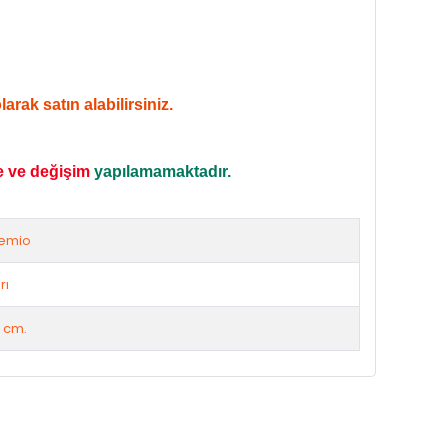
rak satın alabilirsiniz.
e ve değişim
yapılamamaktadır.
emio
rı
 cm.