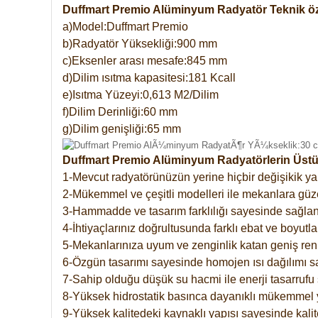
Duffmart Premio Alüminyum Radyatör Teknik öze
a)Model:Duffmart Premio
b)Radyatör Yüksekliği:900 mm
c)Eksenler arası mesafe:845 mm
d)Dilim ısıtma kapasitesi:181 Kcall
e)Isıtma Yüzeyi:0,613 M2/Dilim
f)Dilim Derinliği:60 mm
g)Dilim genişliği:65 mm
Duffmart Premio Alüminyum Radyatörlerin Üstün
1-Mevcut radyatörünüzün yerine hiçbir değişikik 
2-Mükemmel ve çeşitli modelleri ile mekanlara güzel
3-Hammadde ve tasarım farklılığı sayesinde sağlan
4-İhtiyaçlarınız doğrultusunda farklı ebat ve boyutla
5-Mekanlarınıza uyum ve zenginlik katan geniş renk 
6-Özgün tasarımı sayesinde homojen ısı dağılımı s
7-Sahip olduğu düşük su hacmi ile enerji tasarrufu 
8-Yüksek hidrostatik basınca dayanıklı mükemmel 
9-Yüksek kalitedeki kaynaklı yapısı sayesinde kalit