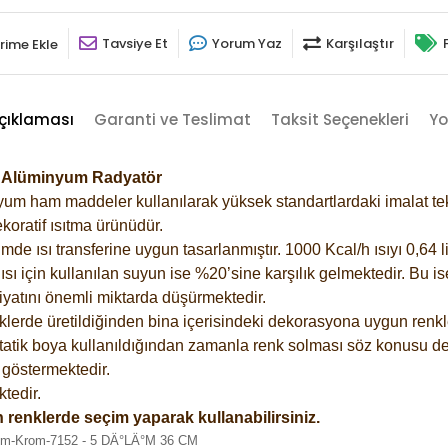
Tavsiye Et
Yorum Yaz
Karşılaştır
rime Ekle
çıklaması
Garanti ve Teslimat
Taksit Seçenekleri
Yo
28 Alüminyum Radyatör
m ham maddeler kullanılarak yüksek standartlardaki imalat tekno
koratif ısıtma ürünüdür.
 ısı transferine uygun tasarlanmıştır. 1000 Kcal/h ısıyı 0,64 lit
sı için kullanılan suyun ise %20’sine karşılık gelmektedir. Bu i
rfiyatını önemli miktarda düşürmektedir.
lerde üretildiğinden bina içerisindeki dekorasyona uygun renkle
atik boya kullanıldığından zamanla renk solması söz konusu değ
göstermektedir.
tedir.
 renklerde seçim yaparak kullanabilirsiniz.