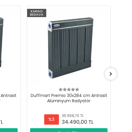
KARGO
KARG
BEDAVA
BEDAV
Antrasit
Duffmart Premio 30x284 cm Antrasit
Duffm
r
Alüminyum Radyatör
35.556,70 TL
%3
TL
34.490,00 TL