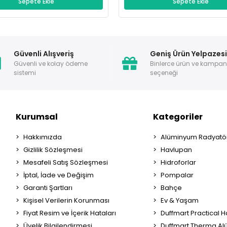
Sepete Ekle
Sepete Ekle
Güvenli Alışveriş
Geniş Ürün Yelpazes
Güvenli ve kolay ödeme
Binlerce ürün ve kampa
sistemi
seçeneği
Kurumsal
Kategoriler
Hakkımızda
Alüminyum Radyatör
Gizlilik Sözleşmesi
Havlupan
Mesafeli Satış Sözleşmesi
Hidroforlar
İptal, İade ve Değişim
Pompalar
Garanti Şartları
Bahçe
Kişisel Verilerin Korunması
Ev & Yaşam
Fiyat Resim ve İçerik Hataları
Duffmart Practical 
Üyelik Bilgilendirmesi
Duffmart Therma A