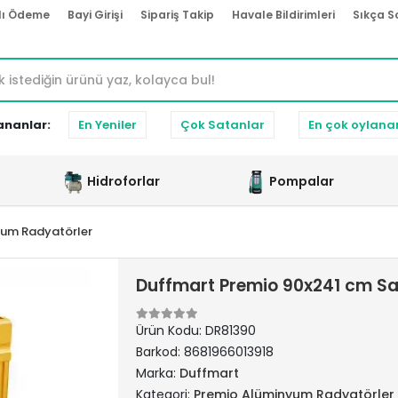
lı Ödeme
Bayi Girişi
Sipariş Takip
Havale Bildirimleri
Sıkça S
ananlar:
En Yeniler
Çok Satanlar
En çok oylana
Hidroforlar
Pompalar
yum Radyatörler
Duffmart Premio 90x241 cm S
Ürün Kodu:
DR81390
Barkod:
8681966013918
Marka:
Duffmart
Kategori:
Premio Alüminyum Radyatörler