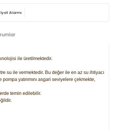
Fiyat Alarmı
rumlar
lojisi ile üretilmektedir.
re su ile vermektedir. Bu değer ile en az su ihtiyacı
se pompa yatırımını asgari seviyelere çekmekte,
rde temin edilebilir.
ildir.