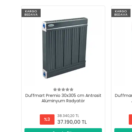
KARGO
KARGO
BEDAVA
BEDAVA
Duffmart Premio 30x305 cm Antrasit
Duffmar
Alüminyum Radyatör
38.340,20 TL
%3
37.190,00 TL