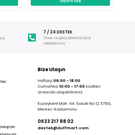
Sepete Ekle
i
7 / 24 DESTEK
nya
Öneri ve şikayetlerinizi bize
iletebilirsiniz.
Bize Ulaşın
Haftaiçi
09:00 - 18:00
ler
Cumartesi
10:00 - 17:00
saatleri
arasında ulaşabilirsiniz.
Kuzeykent Mah. 44. Sokak No:12 37150,
Merkez-Kastamonu
0533 217 88 02
Havlupan
destek@duffmart.com
lüminyum