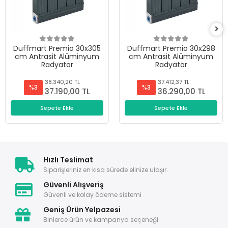
Duffmart Premio 30x305
Duffmart Premio 30x298
cm Antrasit Alüminyum
cm Antrasit Alüminyum
Radyatör
Radyatör
38.340,20 TL
37.412,37 TL
%3
%3
37.190,00 TL
36.290,00 TL
Sepete Ekle
Sepete Ekle
Hızlı Teslimat
Siparişleriniz en kısa sürede elinize ulaşır.
Güvenli Alışveriş
Güvenli ve kolay ödeme sistemi
Geniş Ürün Yelpazesi
Binlerce ürün ve kampanya seçeneği