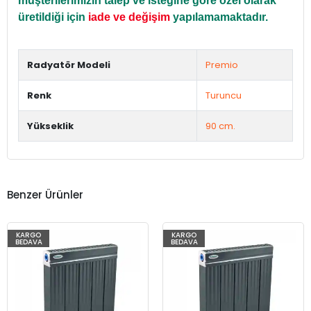
müşterilerimizin talep ve isteğine göre özel olarak
üretildiği için
iade ve değişim
yapılamamaktadır.
Radyatör Modeli
Premio
Renk
Turuncu
Yükseklik
90 cm.
Benzer Ürünler
KARGO
KARGO
BEDAVA
BEDAVA