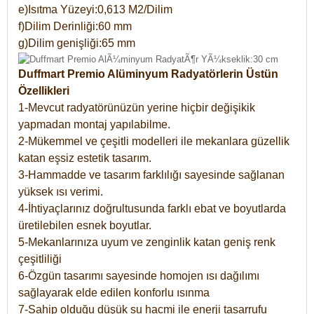
e)Isıtma Yüzeyi:0,613 M2/Dilim
f)Dilim Derinliği:60 mm
g)Dilim genişliği:65 mm
Duffmart Premio Alüminyum Radyatörlerin Üstün
Özellikleri
1-Mevcut radyatörünüzün yerine hiçbir değişikik
yapmadan montaj yapılabilme.
2-Mükemmel ve çeşitli modelleri ile mekanlara güzellik
katan eşsiz estetik tasarım.
3-Hammadde ve tasarım farklılığı sayesinde sağlanan
yüksek ısı verimi.
4-İhtiyaçlarınız doğrultusunda farklı ebat ve boyutlarda
üretilebilen esnek boyutlar.
5-Mekanlarınıza uyum ve zenginlik katan geniş renk
çeşitliliği
6-Özgün tasarımı sayesinde homojen ısı dağılımı
sağlayarak elde edilen konforlu ısınma
7-Sahip olduğu düşük su hacmi ile enerji tasarrufu