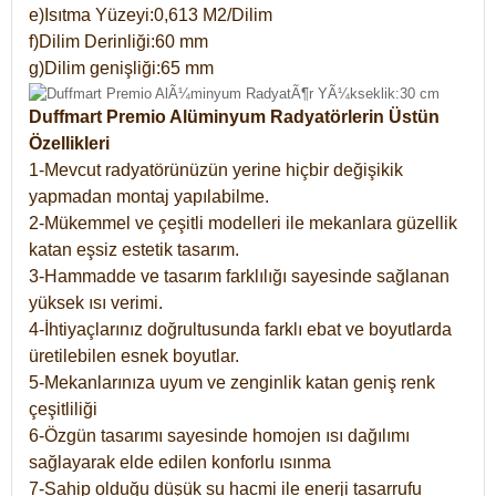
e)Isıtma Yüzeyi:0,613 M2/Dilim
f)Dilim Derinliği:60 mm
g)Dilim genişliği:65 mm
Duffmart Premio Alüminyum Radyatörlerin Üstün
Özellikleri
1-Mevcut radyatörünüzün yerine hiçbir değişikik
yapmadan montaj yapılabilme.
2-Mükemmel ve çeşitli modelleri ile mekanlara güzellik
katan eşsiz estetik tasarım.
3-Hammadde ve tasarım farklılığı sayesinde sağlanan
yüksek ısı verimi.
4-İhtiyaçlarınız doğrultusunda farklı ebat ve boyutlarda
üretilebilen esnek boyutlar.
5-Mekanlarınıza uyum ve zenginlik katan geniş renk
çeşitliliği
6-Özgün tasarımı sayesinde homojen ısı dağılımı
sağlayarak elde edilen konforlu ısınma
7-Sahip olduğu düşük su hacmi ile enerji tasarrufu