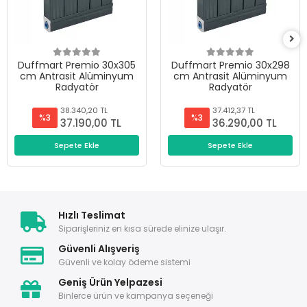
Duffmart Premio 30x305
Duffmart Premio 30x298
cm Antrasit Alüminyum
cm Antrasit Alüminyum
Radyatör
Radyatör
38.340,20 TL
37.412,37 TL
%3
%3
37.190,00 TL
36.290,00 TL
Sepete Ekle
Sepete Ekle
Hızlı Teslimat
Siparişleriniz en kısa sürede elinize ulaşır.
Güvenli Alışveriş
Güvenli ve kolay ödeme sistemi
Geniş Ürün Yelpazesi
Binlerce ürün ve kampanya seçeneği