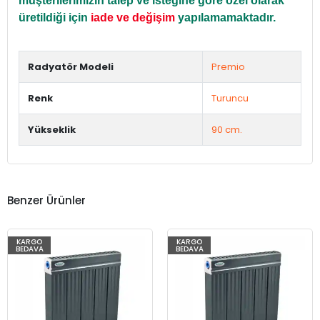
müşterilerimizin talep ve isteğine göre özel olarak
üretildiği için
iade ve değişim
yapılamamaktadır.
Radyatör Modeli
Premio
Renk
Turuncu
Yükseklik
90 cm.
Benzer Ürünler
KARGO
KARGO
BEDAVA
BEDAVA