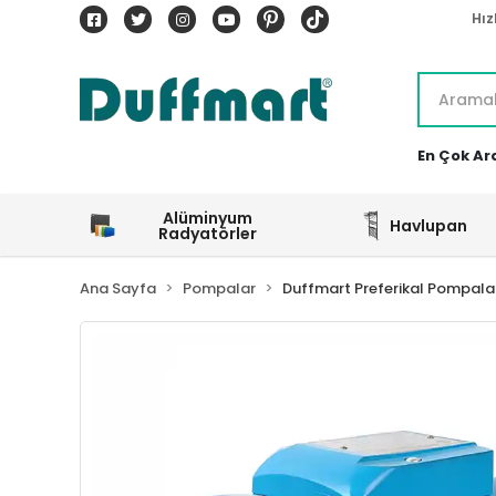
Hız
En Çok Ar
Alüminyum
Havlupan
Radyatörler
Ana Sayfa
Pompalar
Duffmart Preferikal Pompala