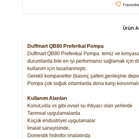
Favorile
Ürün A
Duffmart QB80 Preferikal Pompa
Duffmart QB80
Preferikal
Pompa temiz ve kimyasal 
durumlarda bile en iyi performansı sağlamak için d
kullanım için tasarlanmıştır.
Gerekli kompanetler (basınç şalteri,genleşme depos
Pompa çok soğuk ortamlarda dona karşı korunmalıd
Kullanım Alanları
Konut,villa vs gibi evsel su ihtiyacı olan yerlerde
Tarımsal uygulamalarda
Küçük endüstriyel uygulamalar
İmalat sanayisinde,
Domestik hidrofor imalatında