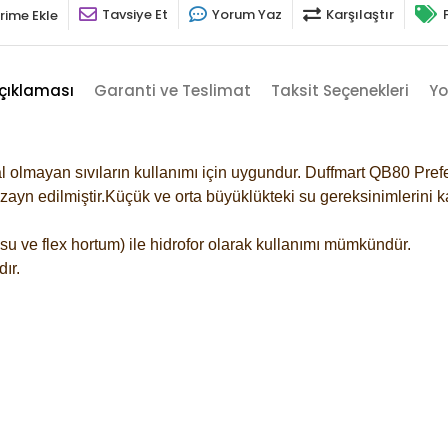
Tavsiye Et
Yorum Yaz
Karşılaştır
rime Ekle
çıklaması
Garanti ve Teslimat
Taksit Seçenekleri
Yo
olmayan sıvıların kullanımı için uygundur. Duffmart QB80
Prefe
izayn edilmiştir.Küçük ve orta büyüklükteki su gereksinimlerini
u ve flex hortum) ile hidrofor olarak kullanımı mümkündür.
ır.