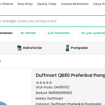
lı Ödeme
Bayi Girişi
Sipariş Takip
Havale Bildirimleri
Sıkça S
ananlar:
En Yeniler
Çok Satanlar
En çok oylana
Hidroforlar
Pompalar
r
Duffmart QB80 Preferikal Pom
Ürün Kodu:
DM36002
Barkod:
8681966116992
Marka:
Duffmart
Kategori:
Duffmart Preferikal Pompalar