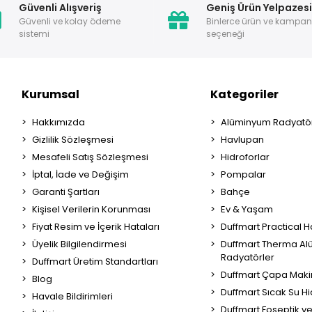
Güvenli Alışveriş
Geniş Ürün Yelpazes
Güvenli ve kolay ödeme
Binlerce ürün ve kampa
sistemi
seçeneği
Kurumsal
Kategoriler
Hakkımızda
Alüminyum Radyatör
Gizlilik Sözleşmesi
Havlupan
Mesafeli Satış Sözleşmesi
Hidroforlar
İptal, İade ve Değişim
Pompalar
Garanti Şartları
Bahçe
Kişisel Verilerin Korunması
Ev & Yaşam
Fiyat Resim ve İçerik Hataları
Duffmart Practical 
Üyelik Bilgilendirmesi
Duffmart Therma A
Radyatörler
Duffmart Üretim Standartları
Duffmart Çapa Maki
Blog
Duffmart Sıcak Su Hi
Havale Bildirimleri
Duffmart Foseptik v