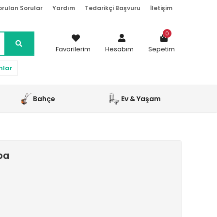
orulan Sorular
Yardım
Tedarikçi Başvuru
İletişim
0
Favorilerim
Hesabım
Sepetim
nlar
Bahçe
Ev & Yaşam
pa