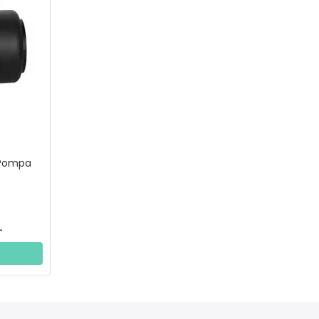
 Pompa
L