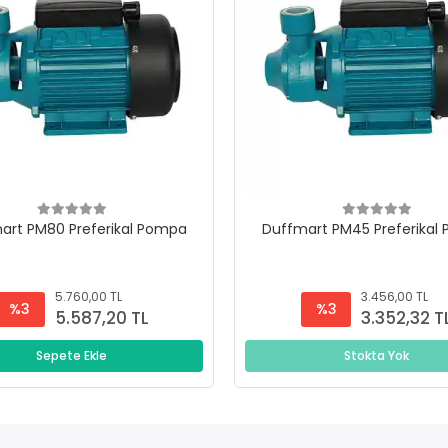
art PM80 Preferikal Pompa
Duffmart PM45 Preferikal
5.760,00 TL
3.456,00 TL
%3
%3
5.587,20 TL
3.352,32 T
Sepete Ekle
Stokta Yok