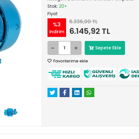
Stok:
20+
Fiyat
6.336,00 TL
%3
6.145,92 TL
indirim
Sepete Ekle
Favorilerime ekle