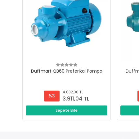
Duffmart QB60 Preferikal Pompa
Duffm
4.032,00 TL
%3
3.911,04 TL
Sepete Ekle