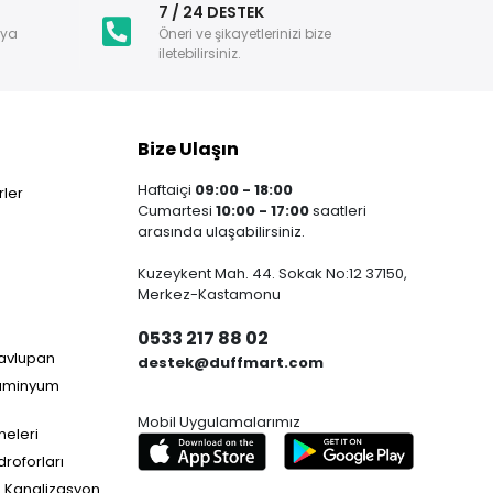
i
7 / 24 DESTEK
nya
Öneri ve şikayetlerinizi bize
iletebilirsiniz.
Bize Ulaşın
Haftaiçi
09:00 - 18:00
ler
Cumartesi
10:00 - 17:00
saatleri
arasında ulaşabilirsiniz.
Kuzeykent Mah. 44. Sokak No:12 37150,
Merkez-Kastamonu
0533 217 88 02
Havlupan
destek@duffmart.com
lüminyum
Mobil Uygulamalarımız
neleri
droforları
e Kanalizasyon