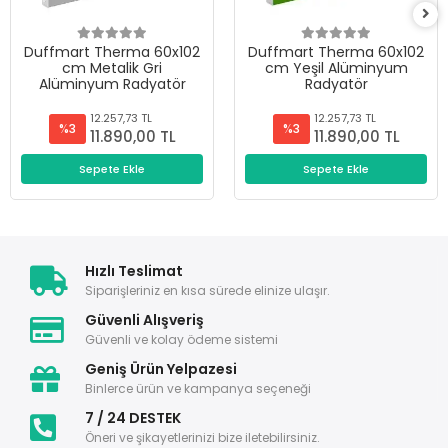
Duffmart Therma 60x102
Duffmart Therma 60x102
cm Metalik Gri
cm Yeşil Alüminyum
Alüminyum Radyatör
Radyatör
12.257,73 TL
12.257,73 TL
%3
%3
11.890,00 TL
11.890,00 TL
Sepete Ekle
Sepete Ekle
Hızlı Teslimat
Siparişleriniz en kısa sürede elinize ulaşır.
Güvenli Alışveriş
Güvenli ve kolay ödeme sistemi
Geniş Ürün Yelpazesi
Binlerce ürün ve kampanya seçeneği
7 / 24 DESTEK
Öneri ve şikayetlerinizi bize iletebilirsiniz.