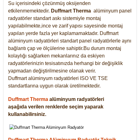
Su içerisindeki çözünmüş oksijenden
etkilenmemektedir.
Duffmart
Therma
alüminyum panel
radyatörler standart askı sistemiyle montaj
yapılabilmekte,ince ve zarif yapısı sayesinde montaj
yapılan yerde fazla yer kaplamamaktadır. Duffmart
alüminyum radyatörleri standart panel radyatörlerle aynı
bağlantı çap ve ölçülerine sahiptir.Bu durum montaj
kolaylığı sağlarken mekanlarınız da eskiyen
radyatörlerinizin tesisatınızda herhangi bir değişiklik
yapmadan değiştirilmesine olanak verir.
Duffmart alüminyum radyatörleri ISO VE TSE
standartlarına uygun olarak üretilmektedir.
Duffmart Therma
alüminyum radyatörleri
aşağıda verilen renklerde seçim yaparak
kullanabilirsiniz.
Duffmart Therma Alüminyum Radyatör Teknik