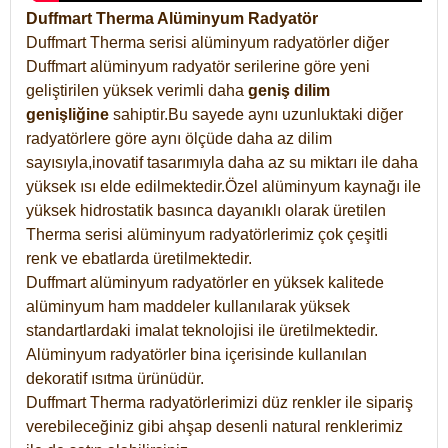
Duffmart Therma Alüminyum Radyatör
Duffmart Therma serisi alüminyum radyatörler diğer
Duffmart alüminyum radyatör serilerine göre yeni
geliştirilen yüksek verimli daha
geniş dilim
genişliğine
sahiptir.Bu sayede aynı uzunluktaki diğer
radyatörlere göre aynı ölçüde daha az dilim
sayısıyla,inovatif tasarımıyla daha az su miktarı ile daha
yüksek ısı elde edilmektedir.Özel alüminyum kaynağı ile
yüksek hidrostatik basınca dayanıklı olarak üretilen
Therma serisi alüminyum radyatörlerimiz çok çeşitli
renk ve ebatlarda üretilmektedir.
Duffmart alüminyum radyatörler en yüksek kalitede
alüminyum ham maddeler kullanılarak yüksek
standartlardaki imalat teknolojisi ile üretilmektedir.
Alüminyum radyatörler bina içerisinde kullanılan
dekoratif ısıtma ürünüdür.
Duffmart Therma radyatörlerimizi düz renkler ile sipariş
verebileceğiniz gibi ahşap desenli natural renklerimiz