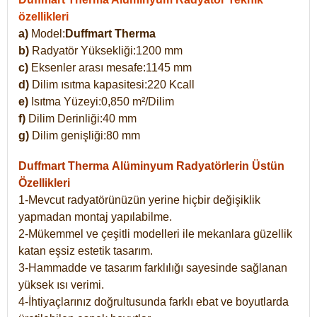
özellikleri
a)
Model:
Duffmart Therma
b)
Radyatör Yüksekliği:1200 mm
c)
Eksenler arası mesafe:1145 mm
d)
Dilim ısıtma kapasitesi:220 Kcall
e)
Isıtma Yüzeyi:0,850 m²/Dilim
f)
Dilim Derinliği:40 mm
g)
Dilim genişliği:80 mm
Duffmart Therma
Alüminyum Radyatörlerin Üstün
Özellikleri
1-Mevcut radyatörünüzün yerine hiçbir değişiklik
yapmadan montaj yapılabilme.
2-Mükemmel ve çeşitli modelleri ile mekanlara güzellik
katan eşsiz estetik tasarım.
3-Hammadde ve tasarım farklılığı sayesinde sağlanan
yüksek ısı verimi.
4-İhtiyaçlarınız doğrultusunda farklı ebat ve boyutlarda