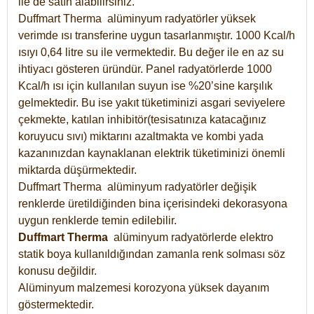
ile de satın alabilirsiniz.
Duffmart Therma alüminyum radyatörler yüksek
verimde ısı transferine uygun tasarlanmıştır. 1000 Kcal/h
ısıyı 0,64 litre su ile vermektedir. Bu değer ile en az su
ihtiyacı gösteren üründür. Panel radyatörlerde 1000
Kcal/h ısı için kullanılan suyun ise %20’sine karşılık
gelmektedir. Bu ise yakıt tüketiminizi asgari seviyelere
çekmekte, katılan inhibitör(tesisatınıza katacağınız
koruyucu sıvı) miktarını azaltmakta ve kombi yada
kazanınızdan kaynaklanan elektrik tüketiminizi önemli
miktarda düşürmektedir.
Duffmart Therma alüminyum radyatörler değişik
renklerde üretildiğinden bina içerisindeki dekorasyona
uygun renklerde temin edilebilir.
Duffmart
Therma
alüminyum radyatörlerde elektro
statik boya kullanıldığından zamanla renk solması söz
konusu değildir.
Alüminyum malzemesi korozyona yüksek dayanım
göstermektedir.