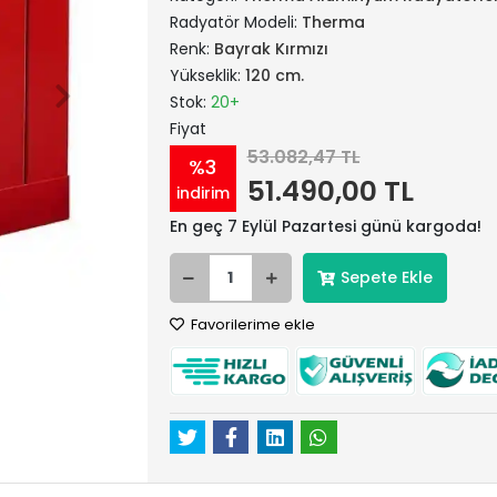
Radyatör Modeli:
Therma
Renk:
Bayrak Kırmızı
Yükseklik:
120 cm.
Stok:
20+
Fiyat
53.082,47 TL
%3
51.490,00 TL
indirim
En geç 7 Eylül Pazartesi günü kargoda!
Sepete Ekle
Favorilerime ekle