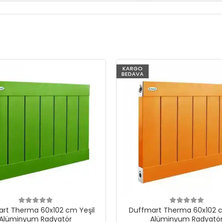
KARGO
BEDAVA
rt Therma 60x102 cm Yeşil
Duffmart Therma 60x102 c
Alüminyum Radyatör
Alüminyum Radyatö