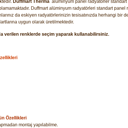
tedir.
Duffmart
Therma
alüminyum panel radyatörler standart a
plamamaktadır. Duffmart alüminyum radyatörleri standart panel ra
arınız da eskiyen radyatörlerinizin tesisatınızda herhangi bir d
tlarına uygun olarak üretilmektedir.
 verilen renklerde seçim yaparak kullanabilirsiniz.
llikleri
 Özellikleri
yapmadan montaj yapılabilme.