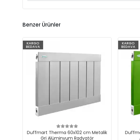
Benzer Ürünler
KARGO
KARGO
BEDAVA
BEDAVA
Duffmart Therma 60x102 cm Metalik
Duffma
Gri Alüminyum Radyatör