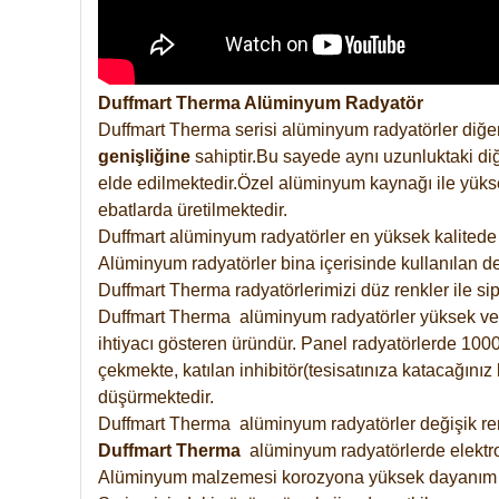
Duffmart Therma Alüminyum Radyatör
Duffmart Therma serisi alüminyum radyatörler diğer
genişliğine
sahiptir.Bu sayede aynı uzunluktaki diğ
elde edilmektedir.Özel alüminyum kaynağı ile yüksek
ebatlarda üretilmektedir.
Duffmart alüminyum radyatörler en yüksek kalitede 
Alüminyum radyatörler bina içerisinde kullanılan de
Duffmart Therma radyatörlerimizi düz renkler ile sipa
Duffmart Therma alüminyum radyatörler yüksek verimd
ihtiyacı gösteren üründür. Panel radyatörlerde 1000 
çekmekte, katılan inhibitör(tesisatınıza katacağını
düşürmektedir.
Duffmart Therma alüminyum radyatörler değişik renk
Duffmart
Therma
alüminyum radyatörlerde elektro
Alüminyum malzemesi korozyona yüksek dayanım 