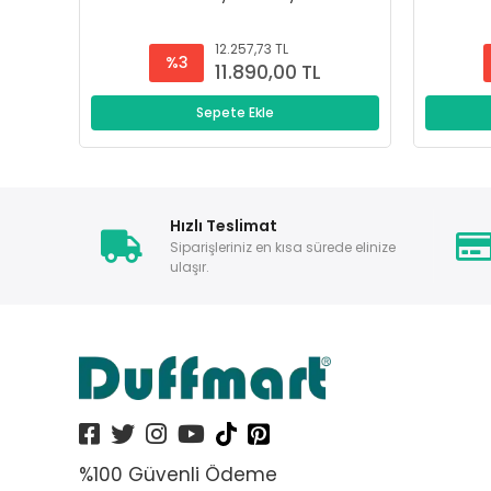
12.257,73 TL
%3
11.890,00 TL
Sepete Ekle
Hızlı Teslimat
Siparişleriniz en kısa sürede elinize
ulaşır.
%100 Güvenli Ödeme