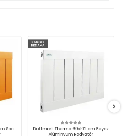
KARGO
KARG
BEDAVA
BEDAV
m Sarı
Duffmart Therma 60x102 cm Beyaz
Du
r
Alüminyum Radyatör