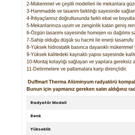
2-Mükemmel ve çeşitli modelleri ile mekanlara güzel
3-Hammadde ve tasarım farklılığı sayesinde sağlan
4-İhtiyaçlarınız doğrultusunda farklı ebat ve boyutla
5-Mekanlarınıza uyum ve zenginlik katan geniş renk 
6-Özgün tasarımı sayesinde homojen ısı dağılımı s
7-Sahip olduğu düşük su hacmi ile enerji tasarrufu 
8-Yüksek hidrostatik basınca dayanıklı mükemmel 
9-Yüksek kalitedeki kaynaklı yapısı sayesinde kalit
10-Montaj kolaylığı sağlayan ve yapılara gereksiz a
11-Delinmelere ve patlamalara karşı dirençlidir.
Duffmart
Therma
Alüminyum radyatörü kompakt gir
Bunun için yapmanız gereken satın aldığınız ra
Radyatör Modeli
Renk
Yükseklik