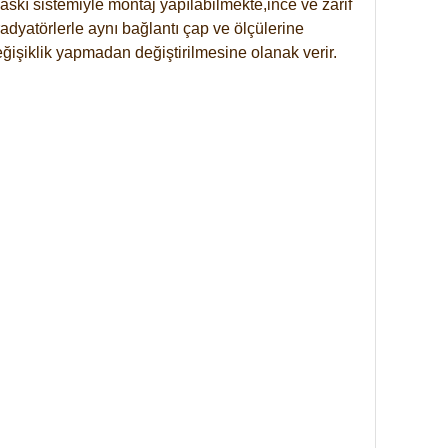
skı sistemiyle montaj yapılabilmekte,ince ve zarif
dyatörlerle aynı bağlantı çap ve ölçülerine
eğişiklik yapmadan değiştirilmesine olanak verir.