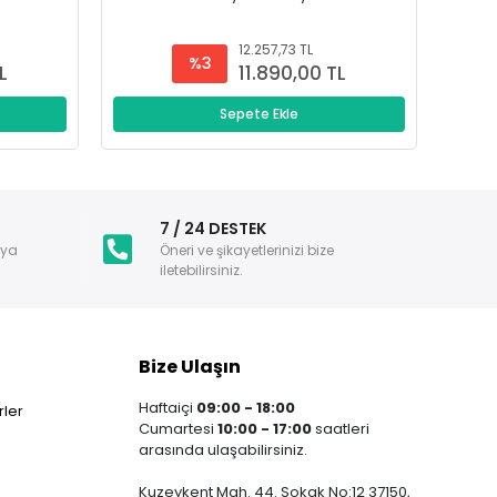
12.257,73 TL
%3
L
11.890,00 TL
Sepete Ekle
i
7 / 24 DESTEK
nya
Öneri ve şikayetlerinizi bize
iletebilirsiniz.
Bize Ulaşın
Haftaiçi
09:00 - 18:00
ler
Cumartesi
10:00 - 17:00
saatleri
arasında ulaşabilirsiniz.
Kuzeykent Mah. 44. Sokak No:12 37150,