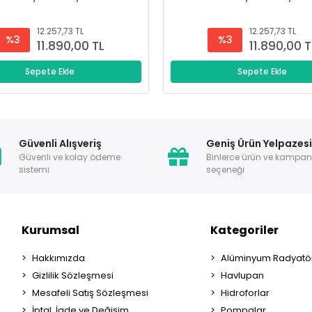
12.257,73 TL
12.257,73 TL
%3
%3
11.890,00 TL
11.890,00 T
Sepete Ekle
Sepete Ekle
Güvenli Alışveriş
Geniş Ürün Yelpazes
Güvenli ve kolay ödeme
Binlerce ürün ve kampa
sistemi
seçeneği
Kurumsal
Kategoriler
Hakkımızda
Alüminyum Radyatör
Gizlilik Sözleşmesi
Havlupan
Mesafeli Satış Sözleşmesi
Hidroforlar
İptal, İade ve Değişim
Pompalar