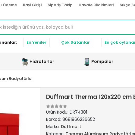
lı Ödeme
Bayi Girişi
Sipariş Takip
Havale Bildirimleri
Sıkça S
ananlar:
En Yeniler
Çok Satanlar
En çok oylana
Hidroforlar
Pompalar
yum Radyatörler
Duffmart Therma 120x220 cm 
Ürün Kodu:
DR74381
Barkod:
8681966236652
Marka:
Duffmart
Kategori:
Therma Alüminyum Radyatörle