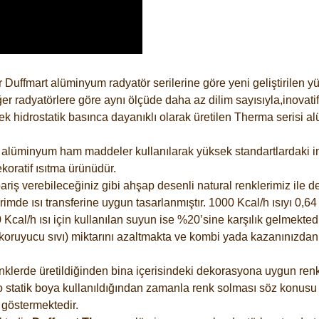
 Duffmart alüminyum radyatör serilerine göre yeni geliştirilen 
er radyatörlere göre aynı ölçüde daha az dilim sayısıyla,inovatif
 hidrostatik basınca dayanıklı olarak üretilen Therma serisi al
alüminyum ham maddeler kullanılarak yüksek standartlardaki imal
koratif ısıtma ürünüdür.
riş verebileceğiniz gibi ahşap desenli natural renklerimiz ile de 
e ısı transferine uygun tasarlanmıştır. 1000 Kcal/h ısıyı 0,64 li
Kcal/h ısı için kullanılan suyun ise %20’sine karşılık gelmektedir
z koruyucu sıvı) miktarını azaltmakta ve kombi yada kazanınızdan
lerde üretildiğinden bina içerisindeki dekorasyona uygun renkle
 statik boya kullanıldığından zamanla renk solması söz konusu d
göstermektedir.