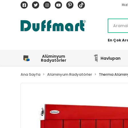
Hız
En Çok Ar
Alüminyum
Havlupan
Radyatörler
Ana Sayfa
Alüminyum Radyatörler
Therma Alümin