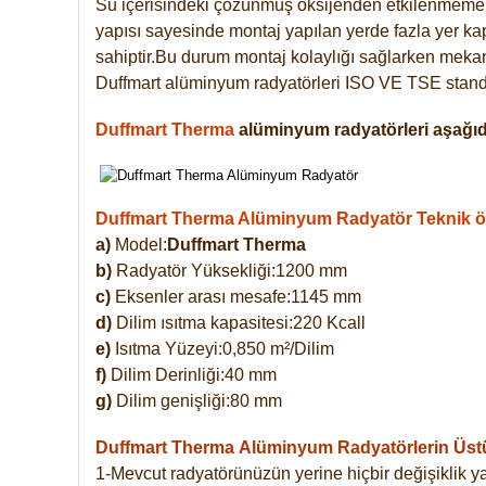
Su içerisindeki çözünmüş oksijenden etkilenmemek
yapısı sayesinde montaj yapılan yerde fazla yer ka
sahiptir.Bu durum montaj kolaylığı sağlarken mekanl
Duffmart alüminyum radyatörleri ISO VE TSE standar
Duffmart Therma
alüminyum radyatörleri aşağıda
Duffmart Therma Alüminyum Radyatör Teknik öze
a)
Model:
Duffmart Therma
b)
Radyatör Yüksekliği:1200 mm
c)
Eksenler arası mesafe:1145 mm
d)
Dilim ısıtma kapasitesi:220 Kcall
e)
Isıtma Yüzeyi:0,850 m²/Dilim
f)
Dilim Derinliği:40 mm
g)
Dilim genişliği:80 mm
Duffmart Therma
Alüminyum Radyatörlerin Üstün
1-Mevcut radyatörünüzün yerine hiçbir değişiklik 