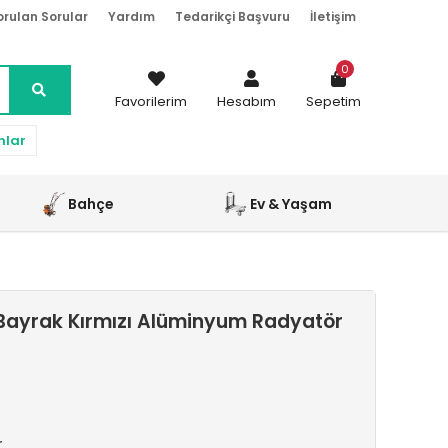
orulan Sorular
Yardım
Tedarikçi Başvuru
İletişim
0
Favorilerim
Hesabım
Sepetim
nlar
Bahçe
Ev & Yaşam
Bayrak Kırmızı Alüminyum Radyatör
r