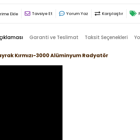
Tavsiye Et
Yorum Yaz
Karşılaştır
rime Ekle
çıklaması
Garanti ve Teslimat
Taksit Seçenekleri
Yo
Bayrak Kırmızı-3000 Alüminyum Radyatör