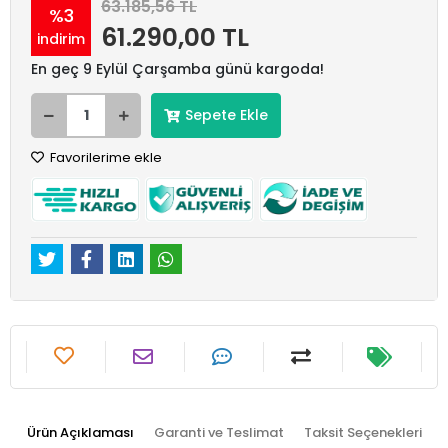
63.185,56 TL
%3
61.290,00 TL
indirim
En geç 9 Eylül Çarşamba günü kargoda!
Sepete Ekle
Favorilerime ekle
Ürün Açıklaması
Garanti ve Teslimat
Taksit Seçenekleri