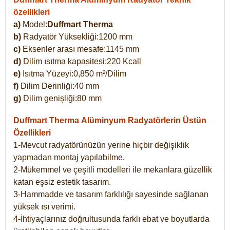
özellikleri
a)
Model:
Duffmart Therma
b)
Radyatör Yüksekliği:1200 mm
c)
Eksenler arası mesafe:1145 mm
d)
Dilim ısıtma kapasitesi:220 Kcall
e)
Isıtma Yüzeyi:0,850 m²/Dilim
f)
Dilim Derinliği:40 mm
g)
Dilim genişliği:80 mm
Duffmart Therma
Alüminyum Radyatörlerin Üstün
Özellikleri
1-Mevcut radyatörünüzün yerine hiçbir değişiklik
yapmadan montaj yapılabilme.
2-Mükemmel ve çeşitli modelleri ile mekanlara güzellik
katan eşsiz estetik tasarım.
3-Hammadde ve tasarım farklılığı sayesinde sağlanan
yüksek ısı verimi.
4-İhtiyaçlarınız doğrultusunda farklı ebat ve boyutlarda