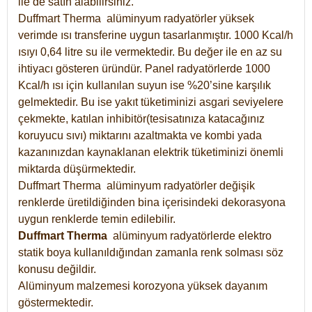
ile de satın alabilirsiniz.
Duffmart Therma alüminyum radyatörler yüksek
verimde ısı transferine uygun tasarlanmıştır. 1000 Kcal/h
ısıyı 0,64 litre su ile vermektedir. Bu değer ile en az su
ihtiyacı gösteren üründür. Panel radyatörlerde 1000
Kcal/h ısı için kullanılan suyun ise %20’sine karşılık
gelmektedir. Bu ise yakıt tüketiminizi asgari seviyelere
çekmekte, katılan inhibitör(tesisatınıza katacağınız
koruyucu sıvı) miktarını azaltmakta ve kombi yada
kazanınızdan kaynaklanan elektrik tüketiminizi önemli
miktarda düşürmektedir.
Duffmart Therma alüminyum radyatörler değişik
renklerde üretildiğinden bina içerisindeki dekorasyona
uygun renklerde temin edilebilir.
Duffmart
Therma
alüminyum radyatörlerde elektro
statik boya kullanıldığından zamanla renk solması söz
konusu değildir.
Alüminyum malzemesi korozyona yüksek dayanım
göstermektedir.