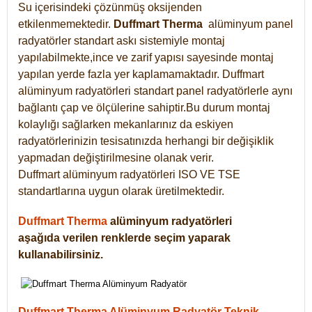
Su içerisindeki çözünmüş oksijenden
etkilenmemektedir.
Duffmart
Therma
alüminyum panel
radyatörler standart askı sistemiyle montaj
yapılabilmekte,ince ve zarif yapısı sayesinde montaj
yapılan yerde fazla yer kaplamamaktadır. Duffmart
alüminyum radyatörleri standart panel radyatörlerle aynı
bağlantı çap ve ölçülerine sahiptir.Bu durum montaj
kolaylığı sağlarken mekanlarınız da eskiyen
radyatörlerinizin tesisatınızda herhangi bir değişiklik
yapmadan değiştirilmesine olanak verir.
Duffmart alüminyum radyatörleri ISO VE TSE
standartlarına uygun olarak üretilmektedir.
Duffmart Therma
alüminyum radyatörleri
aşağıda verilen renklerde seçim yaparak
kullanabilirsiniz.
Duffmart Therma Alüminyum Radyatör Teknik