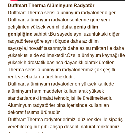
Duffmart Therma Alüminyum Radyatör
Duffmart Therma serisi alüminyum radyatörler diğer
Duffmart alüminyum radyatör serilerine göre yeni
geliştirilen yüksek verimli daha
geniş dilim
genişliğine
sahiptir.Bu sayede aynı uzunluktaki diğer
radyatörlere göre aynı ölçüde daha az dilim
sayısıyla,inovatif tasarımıyla daha az su miktarı ile daha
yüksek ısı elde edilmektedir.Özel alüminyum kaynağı ile
yüksek hidrostatik basınca dayanıklı olarak üretilen
Therma serisi alüminyum radyatörlerimiz çok çeşitli
renk ve ebatlarda üretilmektedir.
Duffmart alüminyum radyatörler en yüksek kalitede
alüminyum ham maddeler kullanılarak yüksek
standartlardaki imalat teknolojisi ile üretilmektedir.
Alüminyum radyatörler bina içerisinde kullanılan
dekoratif ısıtma ürünüdür.
Duffmart Therma radyatörlerimizi düz renkler ile sipariş
verebileceğiniz gibi ahşap desenli natural renklerimiz