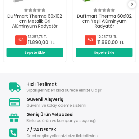
Duffmart Therma 60x102
Duffmart Therma 60x102
cm Metalik Gri
cm Yeşil Alüminyum
Alüminyum Radyatör
Radyatör
12.257,73 TL
12.257,73 TL
%3
%3
11.890,00 TL
11.890,00 TL
Sepete Ekle
Sepete Ekle
Hızlı Teslimat
Siparişleriniz en kısa sürede elinize ulaşır.
Güvenli Alışveriş
Güvenli ve kolay ödeme sistemi
Geniş Ürün Yelpazesi
Binlerce ürün ve kampanya seçeneği
7 / 24 DESTEK
Öneri ve şikayetlerinizi bize iletebilirsiniz.