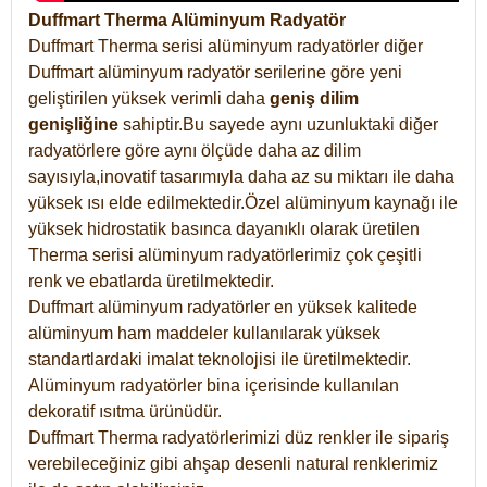
Duffmart Therma Alüminyum Radyatör
Duffmart Therma serisi alüminyum radyatörler diğer
Duffmart alüminyum radyatör serilerine göre yeni
geliştirilen yüksek verimli daha
geniş dilim
genişliğine
sahiptir.Bu sayede aynı uzunluktaki diğer
radyatörlere göre aynı ölçüde daha az dilim
sayısıyla,inovatif tasarımıyla daha az su miktarı ile daha
yüksek ısı elde edilmektedir.Özel alüminyum kaynağı ile
yüksek hidrostatik basınca dayanıklı olarak üretilen
Therma serisi alüminyum radyatörlerimiz çok çeşitli
renk ve ebatlarda üretilmektedir.
Duffmart alüminyum radyatörler en yüksek kalitede
alüminyum ham maddeler kullanılarak yüksek
standartlardaki imalat teknolojisi ile üretilmektedir.
Alüminyum radyatörler bina içerisinde kullanılan
dekoratif ısıtma ürünüdür.
Duffmart Therma radyatörlerimizi düz renkler ile sipariş
verebileceğiniz gibi ahşap desenli natural renklerimiz