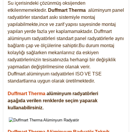
Su içerisindeki çözünmüş oksijenden
etkilenmemektedir.
Duffmart
Therma
alüminyum panel
radyatörler standart askı sistemiyle montaj
yapılabilmekte,ince ve zarif yapısı sayesinde montaj
yapılan yerde fazla yer kaplamamaktadır. Duffmart
alüminyum radyatörleri standart panel radyatörlerle aynı
bağlantı çap ve ölçülerine sahiptir.Bu durum montaj
kolaylığı sağlarken mekanlarınız da eskiyen
radyatörlerinizin tesisatınızda herhangi bir değişiklik
yapmadan değiştirilmesine olanak verir.
Duffmart alüminyum radyatörleri ISO VE TSE
standartlarına uygun olarak üretilmektedir.
Duffmart Therma
alüminyum radyatörleri
aşağıda verilen renklerde seçim yaparak
kullanabilirsiniz.
Duffmart Therma Alüminyum Radyatör Teknik