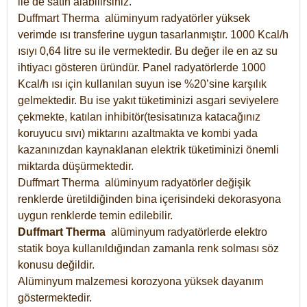
ile de satın alabilirsiniz.
Duffmart Therma alüminyum radyatörler yüksek
verimde ısı transferine uygun tasarlanmıştır. 1000 Kcal/h
ısıyı 0,64 litre su ile vermektedir. Bu değer ile en az su
ihtiyacı gösteren üründür. Panel radyatörlerde 1000
Kcal/h ısı için kullanılan suyun ise %20’sine karşılık
gelmektedir. Bu ise yakıt tüketiminizi asgari seviyelere
çekmekte, katılan inhibitör(tesisatınıza katacağınız
koruyucu sıvı) miktarını azaltmakta ve kombi yada
kazanınızdan kaynaklanan elektrik tüketiminizi önemli
miktarda düşürmektedir.
Duffmart Therma alüminyum radyatörler değişik
renklerde üretildiğinden bina içerisindeki dekorasyona
uygun renklerde temin edilebilir.
Duffmart
Therma
alüminyum radyatörlerde elektro
statik boya kullanıldığından zamanla renk solması söz
konusu değildir.
Alüminyum malzemesi korozyona yüksek dayanım
göstermektedir.