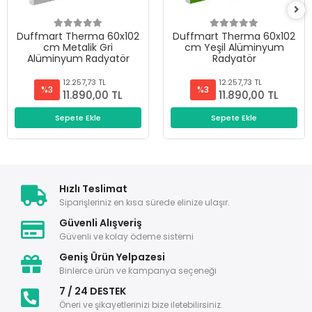
Duffmart Therma 60x102
Duffmart Therma 60x102
cm Metalik Gri
cm Yeşil Alüminyum
Alüminyum Radyatör
Radyatör
12.257,73 TL
12.257,73 TL
%3
%3
11.890,00 TL
11.890,00 TL
Sepete Ekle
Sepete Ekle
Hızlı Teslimat
Siparişleriniz en kısa sürede elinize ulaşır.
Güvenli Alışveriş
Güvenli ve kolay ödeme sistemi
Geniş Ürün Yelpazesi
Binlerce ürün ve kampanya seçeneği
7 / 24 DESTEK
Öneri ve şikayetlerinizi bize iletebilirsiniz.