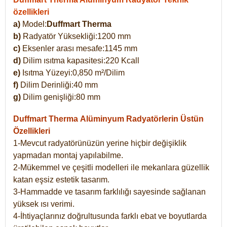
özellikleri
a)
Model:
Duffmart Therma
b)
Radyatör Yüksekliği:1200 mm
c)
Eksenler arası mesafe:1145 mm
d)
Dilim ısıtma kapasitesi:220 Kcall
e)
Isıtma Yüzeyi:0,850 m²/Dilim
f)
Dilim Derinliği:40 mm
g)
Dilim genişliği:80 mm
Duffmart Therma
Alüminyum Radyatörlerin Üstün
Özellikleri
1-Mevcut radyatörünüzün yerine hiçbir değişiklik
yapmadan montaj yapılabilme.
2-Mükemmel ve çeşitli modelleri ile mekanlara güzellik
katan eşsiz estetik tasarım.
3-Hammadde ve tasarım farklılığı sayesinde sağlanan
yüksek ısı verimi.
4-İhtiyaçlarınız doğrultusunda farklı ebat ve boyutlarda