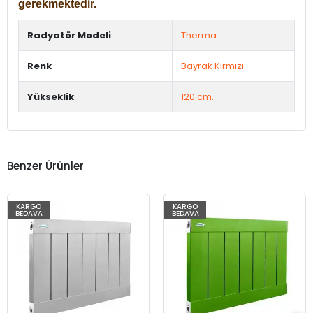
gerekmektedir.
Radyatör Modeli
Therma
Renk
Bayrak Kırmızı
Yükseklik
120 cm.
Benzer Ürünler
KARGO
KARGO
BEDAVA
BEDAVA