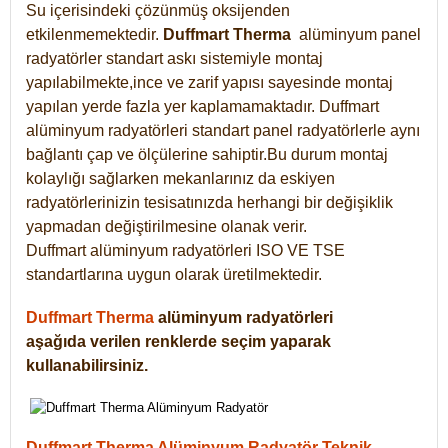
Su içerisindeki çözünmüş oksijenden
etkilenmemektedir.
Duffmart
Therma
alüminyum panel
radyatörler standart askı sistemiyle montaj
yapılabilmekte,ince ve zarif yapısı sayesinde montaj
yapılan yerde fazla yer kaplamamaktadır. Duffmart
alüminyum radyatörleri standart panel radyatörlerle aynı
bağlantı çap ve ölçülerine sahiptir.Bu durum montaj
kolaylığı sağlarken mekanlarınız da eskiyen
radyatörlerinizin tesisatınızda herhangi bir değişiklik
yapmadan değiştirilmesine olanak verir.
Duffmart alüminyum radyatörleri ISO VE TSE
standartlarına uygun olarak üretilmektedir.
Duffmart Therma
alüminyum radyatörleri
aşağıda verilen renklerde seçim yaparak
kullanabilirsiniz.
Duffmart Therma Alüminyum Radyatör Teknik