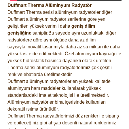
Duffmart Therma Alüminyum Radyatör
Duffmart Therma serisi alüminyum radyatörler diğer
Duffmart alüminyum radyatör serilerine göre yeni
geliştirilen yüksek verimli daha
geniş dilim
genişliğine
sahiptir.Bu sayede aynı uzunluktaki diğer
radyatörlere göre aynı ölçüde daha az dilim
sayısıyla,inovatif tasarımıyla daha az su miktarı ile daha
yüksek ısı elde edilmektedir.Özel alüminyum kaynağı ile
yüksek hidrostatik basınca dayanıklı olarak üretilen
Therma serisi alüminyum radyatörlerimiz çok çeşitli
renk ve ebatlarda üretilmektedir.
Duffmart alüminyum radyatörler en yüksek kalitede
alüminyum ham maddeler kullanılarak yüksek
standartlardaki imalat teknolojisi ile üretilmektedir.
Alüminyum radyatörler bina içerisinde kullanılan
dekoratif ısıtma ürünüdür.
Duffmart Therma radyatörlerimizi düz renkler ile sipariş
verebileceğiniz gibi ahşap desenli natural renklerimiz