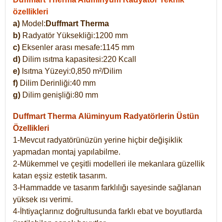
özellikleri
a)
Model:
Duffmart Therma
b)
Radyatör Yüksekliği:1200 mm
c)
Eksenler arası mesafe:1145 mm
d)
Dilim ısıtma kapasitesi:220 Kcall
e)
Isıtma Yüzeyi:0,850 m²/Dilim
f)
Dilim Derinliği:40 mm
g)
Dilim genişliği:80 mm
Duffmart Therma
Alüminyum Radyatörlerin Üstün
Özellikleri
1-Mevcut radyatörünüzün yerine hiçbir değişiklik
yapmadan montaj yapılabilme.
2-Mükemmel ve çeşitli modelleri ile mekanlara güzellik
katan eşsiz estetik tasarım.
3-Hammadde ve tasarım farklılığı sayesinde sağlanan
yüksek ısı verimi.
4-İhtiyaçlarınız doğrultusunda farklı ebat ve boyutlarda