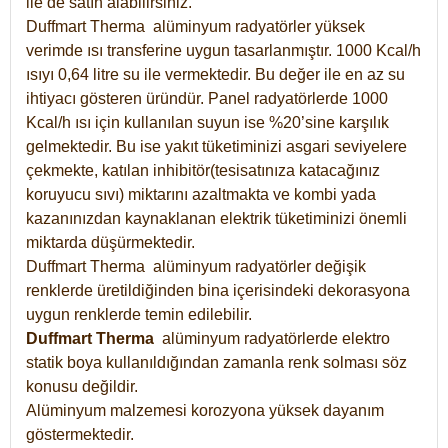
ile de satın alabilirsiniz.
Duffmart Therma alüminyum radyatörler yüksek
verimde ısı transferine uygun tasarlanmıştır. 1000 Kcal/h
ısıyı 0,64 litre su ile vermektedir. Bu değer ile en az su
ihtiyacı gösteren üründür. Panel radyatörlerde 1000
Kcal/h ısı için kullanılan suyun ise %20’sine karşılık
gelmektedir. Bu ise yakıt tüketiminizi asgari seviyelere
çekmekte, katılan inhibitör(tesisatınıza katacağınız
koruyucu sıvı) miktarını azaltmakta ve kombi yada
kazanınızdan kaynaklanan elektrik tüketiminizi önemli
miktarda düşürmektedir.
Duffmart Therma alüminyum radyatörler değişik
renklerde üretildiğinden bina içerisindeki dekorasyona
uygun renklerde temin edilebilir.
Duffmart
Therma
alüminyum radyatörlerde elektro
statik boya kullanıldığından zamanla renk solması söz
konusu değildir.
Alüminyum malzemesi korozyona yüksek dayanım
göstermektedir.