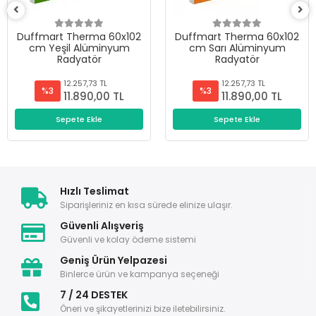
Duffmart Therma 60x102
Duffmart Therma 60x102
cm Yeşil Alüminyum
cm Sarı Alüminyum
Radyatör
Radyatör
12.257,73 TL
12.257,73 TL
%3
%3
11.890,00 TL
11.890,00 TL
Sepete Ekle
Sepete Ekle
Hızlı Teslimat
Siparişleriniz en kısa sürede elinize ulaşır.
Güvenli Alışveriş
Güvenli ve kolay ödeme sistemi
Geniş Ürün Yelpazesi
Binlerce ürün ve kampanya seçeneği
7 / 24 DESTEK
Öneri ve şikayetlerinizi bize iletebilirsiniz.