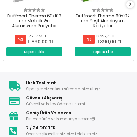
Duffmart Therma 60x102
Duffmart Therma 60x102
cm Metalik Gri
cm Yeşil Alüminyum
Alüminyum Radyatör
Radyatör
12.257,73 TL
12.257,73 TL
%3
%3
11.890,00 TL
11.890,00 TL
Sepete Ekle
Sepete Ekle
Hızlı Teslimat
Siparişleriniz en kısa sürede elinize ulaşır.
Güvenli Alışveriş
Güvenli ve kolay ödeme sistemi
Geniş Ürün Yelpazesi
Binlerce ürün ve kampanya seçeneği
7 / 24 DESTEK
Öneri ve şikayetlerinizi bize iletebilirsiniz.