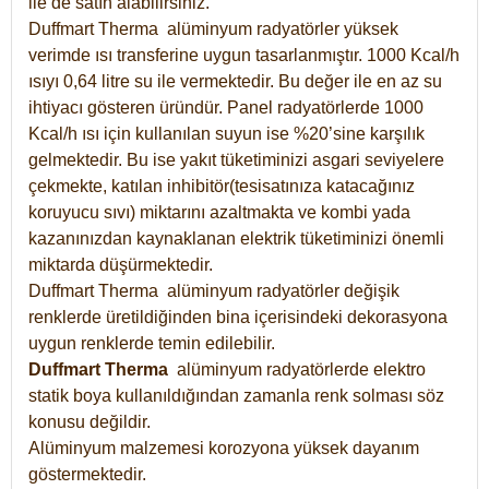
ile de satın alabilirsiniz.
Duffmart Therma alüminyum radyatörler yüksek
verimde ısı transferine uygun tasarlanmıştır. 1000 Kcal/h
ısıyı 0,64 litre su ile vermektedir. Bu değer ile en az su
ihtiyacı gösteren üründür. Panel radyatörlerde 1000
Kcal/h ısı için kullanılan suyun ise %20’sine karşılık
gelmektedir. Bu ise yakıt tüketiminizi asgari seviyelere
çekmekte, katılan inhibitör(tesisatınıza katacağınız
koruyucu sıvı) miktarını azaltmakta ve kombi yada
kazanınızdan kaynaklanan elektrik tüketiminizi önemli
miktarda düşürmektedir.
Duffmart Therma alüminyum radyatörler değişik
renklerde üretildiğinden bina içerisindeki dekorasyona
uygun renklerde temin edilebilir.
Duffmart
Therma
alüminyum radyatörlerde elektro
statik boya kullanıldığından zamanla renk solması söz
konusu değildir.
Alüminyum malzemesi korozyona yüksek dayanım
göstermektedir.