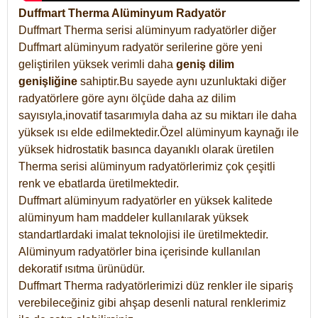
Duffmart Therma Alüminyum Radyatör
Duffmart Therma serisi alüminyum radyatörler diğer
Duffmart alüminyum radyatör serilerine göre yeni
geliştirilen yüksek verimli daha
geniş dilim
genişliğine
sahiptir.Bu sayede aynı uzunluktaki diğer
radyatörlere göre aynı ölçüde daha az dilim
sayısıyla,inovatif tasarımıyla daha az su miktarı ile daha
yüksek ısı elde edilmektedir.Özel alüminyum kaynağı ile
yüksek hidrostatik basınca dayanıklı olarak üretilen
Therma serisi alüminyum radyatörlerimiz çok çeşitli
renk ve ebatlarda üretilmektedir.
Duffmart alüminyum radyatörler en yüksek kalitede
alüminyum ham maddeler kullanılarak yüksek
standartlardaki imalat teknolojisi ile üretilmektedir.
Alüminyum radyatörler bina içerisinde kullanılan
dekoratif ısıtma ürünüdür.
Duffmart Therma radyatörlerimizi düz renkler ile sipariş
verebileceğiniz gibi ahşap desenli natural renklerimiz