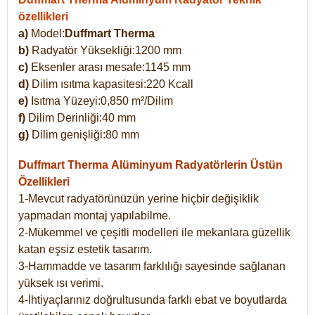
özellikleri
a)
Model:
Duffmart Therma
b)
Radyatör Yüksekliği:1200 mm
c)
Eksenler arası mesafe:1145 mm
d)
Dilim ısıtma kapasitesi:220 Kcall
e)
Isıtma Yüzeyi:0,850 m²/Dilim
f)
Dilim Derinliği:40 mm
g)
Dilim genişliği:80 mm
Duffmart Therma
Alüminyum Radyatörlerin Üstün
Özellikleri
1-Mevcut radyatörünüzün yerine hiçbir değişiklik
yapmadan montaj yapılabilme.
2-Mükemmel ve çeşitli modelleri ile mekanlara güzellik
katan eşsiz estetik tasarım.
3-Hammadde ve tasarım farklılığı sayesinde sağlanan
yüksek ısı verimi.
4-İhtiyaçlarınız doğrultusunda farklı ebat ve boyutlarda