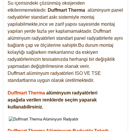
Su içerisindeki çözünmüş oksijenden
etkilenmemektedir.
Duffmart
Therma
alüminyum panel
radyatörler standart askı sistemiyle montaj
yapılabilmekte,ince ve zarif yapısı sayesinde montaj
yapılan yerde fazla yer kaplamamaktadır. Duffmart
alüminyum radyatörleri standart panel radyatörlerle aynı
bağlantı çap ve ölçülerine sahiptir.Bu durum montaj
kolaylığı sağlarken mekanlarınız da eskiyen
radyatörlerinizin tesisatınızda herhangi bir değişiklik
yapmadan değiştirilmesine olanak verir.
Duffmart alüminyum radyatörleri ISO VE TSE
standartlarına uygun olarak üretilmektedir.
Duffmart Therma
alüminyum radyatörleri
aşağıda verilen renklerde seçim yaparak
kullanabilirsiniz.
Duffmart Therma Alüminyum Radyatör Teknik