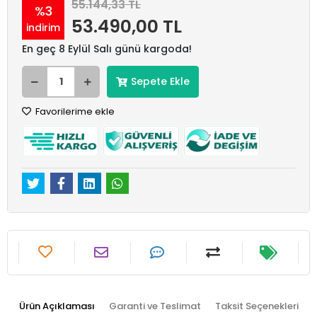
55.144,33 TL
%3
53.490,00 TL
indirim
En geç 8 Eylül Salı günü kargoda!
Sepete Ekle
Favorilerime ekle
Ürün Açıklaması
Garanti ve Teslimat
Taksit Seçenekleri