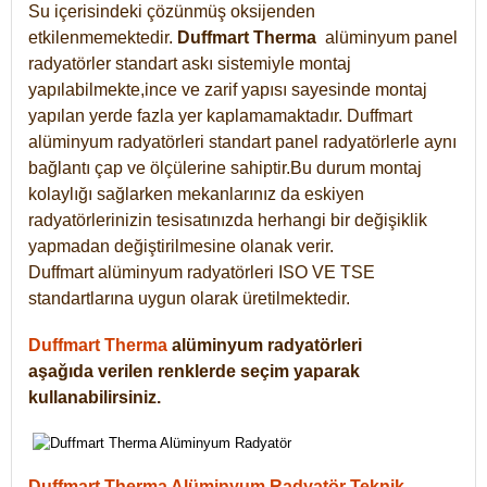
Su içerisindeki çözünmüş oksijenden
etkilenmemektedir.
Duffmart
Therma
alüminyum panel
radyatörler standart askı sistemiyle montaj
yapılabilmekte,ince ve zarif yapısı sayesinde montaj
yapılan yerde fazla yer kaplamamaktadır. Duffmart
alüminyum radyatörleri standart panel radyatörlerle aynı
bağlantı çap ve ölçülerine sahiptir.Bu durum montaj
kolaylığı sağlarken mekanlarınız da eskiyen
radyatörlerinizin tesisatınızda herhangi bir değişiklik
yapmadan değiştirilmesine olanak verir.
Duffmart alüminyum radyatörleri ISO VE TSE
standartlarına uygun olarak üretilmektedir.
Duffmart Therma
alüminyum radyatörleri
aşağıda verilen renklerde seçim yaparak
kullanabilirsiniz.
Duffmart Therma Alüminyum Radyatör Teknik