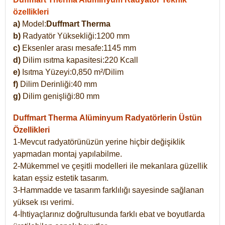
özellikleri
a)
Model:
Duffmart Therma
b)
Radyatör Yüksekliği:1200 mm
c)
Eksenler arası mesafe:1145 mm
d)
Dilim ısıtma kapasitesi:220 Kcall
e)
Isıtma Yüzeyi:0,850 m²/Dilim
f)
Dilim Derinliği:40 mm
g)
Dilim genişliği:80 mm
Duffmart Therma
Alüminyum Radyatörlerin Üstün
Özellikleri
1-Mevcut radyatörünüzün yerine hiçbir değişiklik
yapmadan montaj yapılabilme.
2-Mükemmel ve çeşitli modelleri ile mekanlara güzellik
katan eşsiz estetik tasarım.
3-Hammadde ve tasarım farklılığı sayesinde sağlanan
yüksek ısı verimi.
4-İhtiyaçlarınız doğrultusunda farklı ebat ve boyutlarda