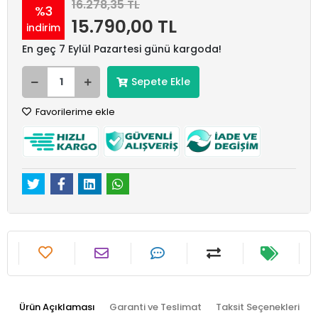
16.278,35 TL
%3
15.790,00 TL
indirim
En geç 7 Eylül Pazartesi günü kargoda!
Sepete Ekle
Favorilerime ekle
Ürün Açıklaması
Garanti ve Teslimat
Taksit Seçenekleri