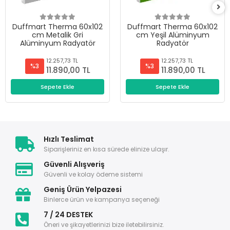
Duffmart Therma 60x102
Duffmart Therma 60x102
cm Metalik Gri
cm Yeşil Alüminyum
Alüminyum Radyatör
Radyatör
12.257,73 TL
12.257,73 TL
%3
%3
11.890,00 TL
11.890,00 TL
Sepete Ekle
Sepete Ekle
Hızlı Teslimat
Siparişleriniz en kısa sürede elinize ulaşır.
Güvenli Alışveriş
Güvenli ve kolay ödeme sistemi
Geniş Ürün Yelpazesi
Binlerce ürün ve kampanya seçeneği
7 / 24 DESTEK
Öneri ve şikayetlerinizi bize iletebilirsiniz.