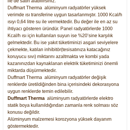
ile de satın alabilirsiniz.
Duffmart Therma alüminyum radyatörler yüksek
verimde ısı transferine uygun tasarlanmıştır. 1000 Kcal/h
ısıyı 0,64 litre su ile vermektedir. Bu değer ile en az su
ihtiyacı gösteren üründür. Panel radyatörlerde 1000
Kcal/h ısı için kullanılan suyun ise %20’sine karşılık
gelmektedir. Bu ise yakıt tüketiminizi asgari seviyelere
çekmekte, katılan inhibitör(tesisatınıza katacağınız
koruyucu sıvı) miktarını azaltmakta ve kombi yada
kazanınızdan kaynaklanan elektrik tüketiminizi önemli
miktarda düşürmektedir.
Duffmart Therma alüminyum radyatörler değişik
renklerde üretildiğinden bina içerisindeki dekorasyona
uygun renklerde temin edilebilir.
Duffmart
Therma
alüminyum radyatörlerde elektro
statik boya kullanıldığından zamanla renk solması söz
konusu değildir.
Alüminyum malzemesi korozyona yüksek dayanım
göstermektedir.