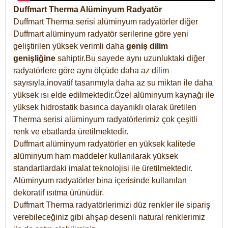
Duffmart Therma Alüminyum Radyatör
Duffmart Therma serisi alüminyum radyatörler diğer
Duffmart alüminyum radyatör serilerine göre yeni
geliştirilen yüksek verimli daha
geniş dilim
genişliğine
sahiptir.Bu sayede aynı uzunluktaki diğer
radyatörlere göre aynı ölçüde daha az dilim
sayısıyla,inovatif tasarımıyla daha az su miktarı ile daha
yüksek ısı elde edilmektedir.Özel alüminyum kaynağı ile
yüksek hidrostatik basınca dayanıklı olarak üretilen
Therma serisi alüminyum radyatörlerimiz çok çeşitli
renk ve ebatlarda üretilmektedir.
Duffmart alüminyum radyatörler en yüksek kalitede
alüminyum ham maddeler kullanılarak yüksek
standartlardaki imalat teknolojisi ile üretilmektedir.
Alüminyum radyatörler bina içerisinde kullanılan
dekoratif ısıtma ürünüdür.
Duffmart Therma radyatörlerimizi düz renkler ile sipariş
verebileceğiniz gibi ahşap desenli natural renklerimiz