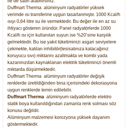
ile de satın alabilirsiniz.
Duffmart Therma alüminyum radyatörler yüksek
verimde ısı transferine uygun tasarlanmıştır. 1000 Kcal/h
ısıyı 0,64 litre su ile vermektedir. Bu değer ile en az su
ihtiyacı gösteren üründür. Panel radyatörlerde 1000
Kcal/h ısı için kullanılan suyun ise %20’sine karşılık
gelmektedir. Bu ise yakıt tüketiminizi asgari seviyelere
çekmekte, katılan inhibitör(tesisatınıza katacağınız
koruyucu sıvı) miktarını azaltmakta ve kombi yada
kazanınızdan kaynaklanan elektrik tüketiminizi önemli
miktarda düşürmektedir.
Duffmart Therma alüminyum radyatörler değişik
renklerde üretildiğinden bina içerisindeki dekorasyona
uygun renklerde temin edilebilir.
Duffmart
Therma
alüminyum radyatörlerde elektro
statik boya kullanıldığından zamanla renk solması söz
konusu değildir.
Alüminyum malzemesi korozyona yüksek dayanım
göstermektedir.