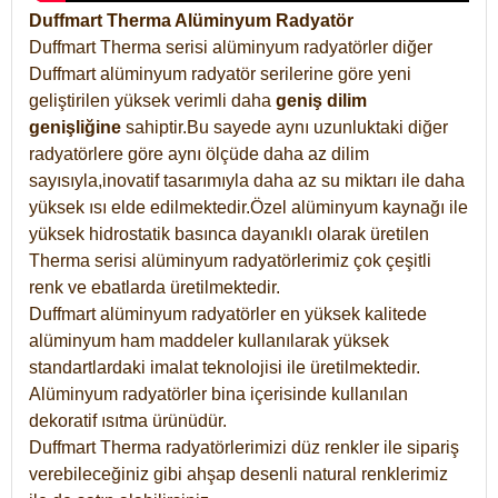
Duffmart Therma Alüminyum Radyatör
Duffmart Therma serisi alüminyum radyatörler diğer
Duffmart alüminyum radyatör serilerine göre yeni
geliştirilen yüksek verimli daha
geniş dilim
genişliğine
sahiptir.Bu sayede aynı uzunluktaki diğer
radyatörlere göre aynı ölçüde daha az dilim
sayısıyla,inovatif tasarımıyla daha az su miktarı ile daha
yüksek ısı elde edilmektedir.Özel alüminyum kaynağı ile
yüksek hidrostatik basınca dayanıklı olarak üretilen
Therma serisi alüminyum radyatörlerimiz çok çeşitli
renk ve ebatlarda üretilmektedir.
Duffmart alüminyum radyatörler en yüksek kalitede
alüminyum ham maddeler kullanılarak yüksek
standartlardaki imalat teknolojisi ile üretilmektedir.
Alüminyum radyatörler bina içerisinde kullanılan
dekoratif ısıtma ürünüdür.
Duffmart Therma radyatörlerimizi düz renkler ile sipariş
verebileceğiniz gibi ahşap desenli natural renklerimiz