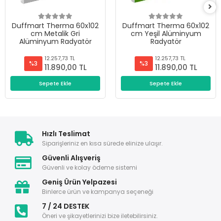
Duffmart Therma 60x102
Duffmart Therma 60x102
cm Metalik Gri
cm Yeşil Alüminyum
Alüminyum Radyatör
Radyatör
12.257,73 TL
12.257,73 TL
%3
%3
11.890,00 TL
11.890,00 TL
Sepete Ekle
Sepete Ekle
Hızlı Teslimat
Siparişleriniz en kısa sürede elinize ulaşır.
Güvenli Alışveriş
Güvenli ve kolay ödeme sistemi
Geniş Ürün Yelpazesi
Binlerce ürün ve kampanya seçeneği
7 / 24 DESTEK
Öneri ve şikayetlerinizi bize iletebilirsiniz.