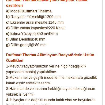
özellikleri
a)
Model:
Duffmart Therma
b)
Radyatör Yüksekliği:1200 mm
c)
Eksenler arası mesafe:1145 mm
d)
Dilim ısıtma kapasitesi:220 Kcall
e)
Isıtma Yüzeyi:0,850 m²/Dilim
f)
Dilim Derinliği:40 mm
g)
Dilim genişliği:80 mm
Duffmart Therma
Alüminyum Radyatörlerin Üstün
Özellikleri
1-Mevcut radyatörünüzün yerine hiçbir değişiklik
yapmadan montaj yapılabilme.
2-Mükemmel ve çeşitli modelleri ile mekanlara güzellik
katan eşsiz estetik tasarım.
3-Hammadde ve tasarım farklılığı sayesinde sağlanan
yüksek ısı verimi.
4-İhtiyaçlarınız doğrultusunda farklı ebat ve boyutlarda