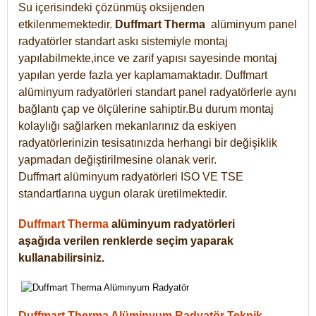
Su içerisindeki çözünmüş oksijenden
etkilenmemektedir.
Duffmart
Therma
alüminyum panel
radyatörler standart askı sistemiyle montaj
yapılabilmekte,ince ve zarif yapısı sayesinde montaj
yapılan yerde fazla yer kaplamamaktadır. Duffmart
alüminyum radyatörleri standart panel radyatörlerle aynı
bağlantı çap ve ölçülerine sahiptir.Bu durum montaj
kolaylığı sağlarken mekanlarınız da eskiyen
radyatörlerinizin tesisatınızda herhangi bir değişiklik
yapmadan değiştirilmesine olanak verir.
Duffmart alüminyum radyatörleri ISO VE TSE
standartlarına uygun olarak üretilmektedir.
Duffmart Therma
alüminyum radyatörleri
aşağıda verilen renklerde seçim yaparak
kullanabilirsiniz.
Duffmart Therma Alüminyum Radyatör Teknik