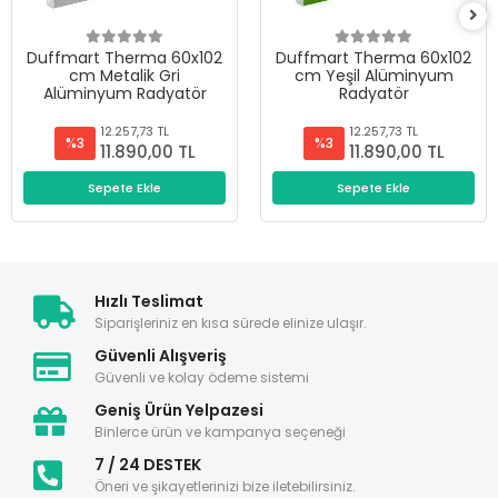
Duffmart Therma 60x102
Duffmart Therma 60x102
cm Metalik Gri
cm Yeşil Alüminyum
Alüminyum Radyatör
Radyatör
12.257,73 TL
12.257,73 TL
%3
%3
11.890,00 TL
11.890,00 TL
Sepete Ekle
Sepete Ekle
Hızlı Teslimat
Siparişleriniz en kısa sürede elinize ulaşır.
Güvenli Alışveriş
Güvenli ve kolay ödeme sistemi
Geniş Ürün Yelpazesi
Binlerce ürün ve kampanya seçeneği
7 / 24 DESTEK
Öneri ve şikayetlerinizi bize iletebilirsiniz.