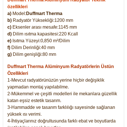
özellikleri
a)
Model:
Duffmart Therma
b)
Radyatör Yüksekliği:1200 mm
c)
Eksenler arası mesafe:1145 mm
d)
Dilim ısıtma kapasitesi:220 Kcall
e)
Isıtma Yüzeyi:0,850 m²/Dilim
f)
Dilim Derinliği:40 mm
g)
Dilim genişliği:80 mm
Duffmart Therma
Alüminyum Radyatörlerin Üstün
Özellikleri
1-Mevcut radyatörünüzün yerine hiçbir değişiklik
yapmadan montaj yapılabilme.
2-Mükemmel ve çeşitli modelleri ile mekanlara güzellik
katan eşsiz estetik tasarım.
3-Hammadde ve tasarım farklılığı sayesinde sağlanan
yüksek ısı verimi.
4-İhtiyaçlarınız doğrultusunda farklı ebat ve boyutlarda