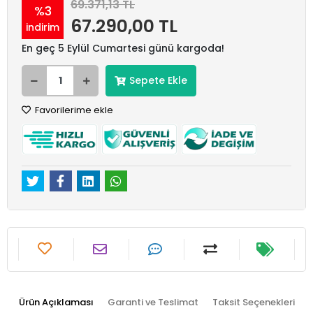
69.371,13 TL
%3
67.290,00 TL
indirim
En geç 5 Eylül Cumartesi günü kargoda!
Sepete Ekle
Favorilerime ekle
Ürün Açıklaması
Garanti ve Teslimat
Taksit Seçenekleri