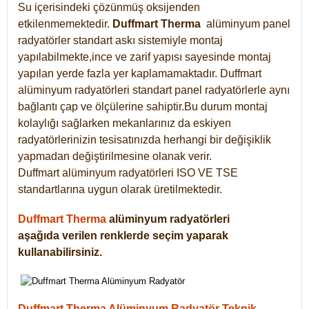
Su içerisindeki çözünmüş oksijenden
etkilenmemektedir.
Duffmart
Therma
alüminyum panel
radyatörler standart askı sistemiyle montaj
yapılabilmekte,ince ve zarif yapısı sayesinde montaj
yapılan yerde fazla yer kaplamamaktadır. Duffmart
alüminyum radyatörleri standart panel radyatörlerle aynı
bağlantı çap ve ölçülerine sahiptir.Bu durum montaj
kolaylığı sağlarken mekanlarınız da eskiyen
radyatörlerinizin tesisatınızda herhangi bir değişiklik
yapmadan değiştirilmesine olanak verir.
Duffmart alüminyum radyatörleri ISO VE TSE
standartlarına uygun olarak üretilmektedir.
Duffmart Therma
alüminyum radyatörleri
aşağıda verilen renklerde seçim yaparak
kullanabilirsiniz.
Duffmart Therma Alüminyum Radyatör Teknik