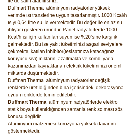
ile de satın alabilirsiniz.
Duffmart Therma alüminyum radyatörler yüksek
verimde ısı transferine uygun tasarlanmıştır. 1000 Kcal/h
ısıyı 0,64 litre su ile vermektedir. Bu değer ile en az su
ihtiyacı gösteren üründür. Panel radyatörlerde 1000
Kcal/h ısı için kullanılan suyun ise %20’sine karşılık
gelmektedir. Bu ise yakıt tüketiminizi asgari seviyelere
çekmekte, katılan inhibitör(tesisatınıza katacağınız
koruyucu sıvı) miktarını azaltmakta ve kombi yada
kazanınızdan kaynaklanan elektrik tüketiminizi önemli
miktarda düşürmektedir.
Duffmart Therma alüminyum radyatörler değişik
renklerde üretildiğinden bina içerisindeki dekorasyona
uygun renklerde temin edilebilir.
Duffmart
Therma
alüminyum radyatörlerde elektro
statik boya kullanıldığından zamanla renk solması söz
konusu değildir.
Alüminyum malzemesi korozyona yüksek dayanım
göstermektedir.