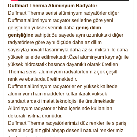
Duffmart Therma Alüminyum Radyatör
Duffmart Therma serisi alüminyum radyatörler diğer
Duffmart alüminyum radyatör serilerine göre yeni
geliştirilen yüksek verimli daha
geniş dilim
genişliğine
sahiptir.Bu sayede aynı uzunluktaki diğer
radyatörlere göre aynı ölçüde daha az dilim
sayısıyla,inovatif tasarımıyla daha az su miktarı ile daha
yüksek ısı elde edilmektedir.Özel alüminyum kaynağı ile
yüksek hidrostatik basınca dayanıklı olarak üretilen
Therma serisi alüminyum radyatörlerimiz çok çeşitli
renk ve ebatlarda üretilmektedir.
Duffmart alüminyum radyatörler en yüksek kalitede
alüminyum ham maddeler kullanılarak yüksek
standartlardaki imalat teknolojisi ile üretilmektedir.
Alüminyum radyatörler bina içerisinde kullanılan
dekoratif ısıtma ürünüdür.
Duffmart Therma radyatörlerimizi düz renkler ile sipariş
verebileceğiniz gibi ahşap desenli natural renklerimiz