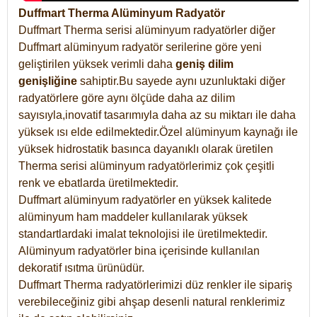
Duffmart Therma Alüminyum Radyatör
Duffmart Therma serisi alüminyum radyatörler diğer
Duffmart alüminyum radyatör serilerine göre yeni
geliştirilen yüksek verimli daha
geniş dilim
genişliğine
sahiptir.Bu sayede aynı uzunluktaki diğer
radyatörlere göre aynı ölçüde daha az dilim
sayısıyla,inovatif tasarımıyla daha az su miktarı ile daha
yüksek ısı elde edilmektedir.Özel alüminyum kaynağı ile
yüksek hidrostatik basınca dayanıklı olarak üretilen
Therma serisi alüminyum radyatörlerimiz çok çeşitli
renk ve ebatlarda üretilmektedir.
Duffmart alüminyum radyatörler en yüksek kalitede
alüminyum ham maddeler kullanılarak yüksek
standartlardaki imalat teknolojisi ile üretilmektedir.
Alüminyum radyatörler bina içerisinde kullanılan
dekoratif ısıtma ürünüdür.
Duffmart Therma radyatörlerimizi düz renkler ile sipariş
verebileceğiniz gibi ahşap desenli natural renklerimiz