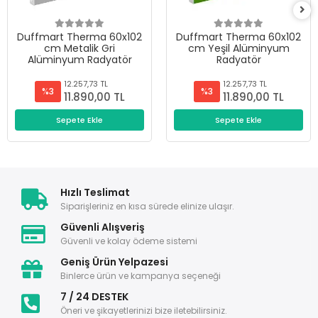
Duffmart Therma 60x102
Duffmart Therma 60x102
cm Metalik Gri
cm Yeşil Alüminyum
Alüminyum Radyatör
Radyatör
12.257,73 TL
12.257,73 TL
%3
%3
11.890,00 TL
11.890,00 TL
Sepete Ekle
Sepete Ekle
Hızlı Teslimat
Siparişleriniz en kısa sürede elinize ulaşır.
Güvenli Alışveriş
Güvenli ve kolay ödeme sistemi
Geniş Ürün Yelpazesi
Binlerce ürün ve kampanya seçeneği
7 / 24 DESTEK
Öneri ve şikayetlerinizi bize iletebilirsiniz.