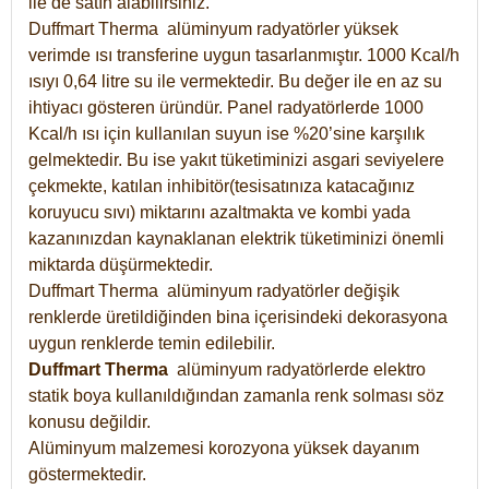
ile de satın alabilirsiniz.
Duffmart Therma alüminyum radyatörler yüksek
verimde ısı transferine uygun tasarlanmıştır. 1000 Kcal/h
ısıyı 0,64 litre su ile vermektedir. Bu değer ile en az su
ihtiyacı gösteren üründür. Panel radyatörlerde 1000
Kcal/h ısı için kullanılan suyun ise %20’sine karşılık
gelmektedir. Bu ise yakıt tüketiminizi asgari seviyelere
çekmekte, katılan inhibitör(tesisatınıza katacağınız
koruyucu sıvı) miktarını azaltmakta ve kombi yada
kazanınızdan kaynaklanan elektrik tüketiminizi önemli
miktarda düşürmektedir.
Duffmart Therma alüminyum radyatörler değişik
renklerde üretildiğinden bina içerisindeki dekorasyona
uygun renklerde temin edilebilir.
Duffmart
Therma
alüminyum radyatörlerde elektro
statik boya kullanıldığından zamanla renk solması söz
konusu değildir.
Alüminyum malzemesi korozyona yüksek dayanım
göstermektedir.