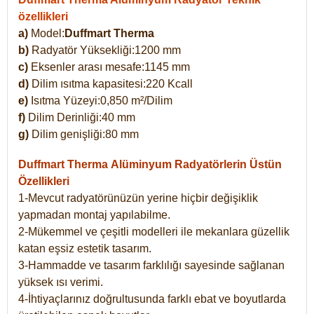
özellikleri
a)
Model:
Duffmart Therma
b)
Radyatör Yüksekliği:1200 mm
c)
Eksenler arası mesafe:1145 mm
d)
Dilim ısıtma kapasitesi:220 Kcall
e)
Isıtma Yüzeyi:0,850 m²/Dilim
f)
Dilim Derinliği:40 mm
g)
Dilim genişliği:80 mm
Duffmart Therma
Alüminyum Radyatörlerin Üstün
Özellikleri
1-Mevcut radyatörünüzün yerine hiçbir değişiklik
yapmadan montaj yapılabilme.
2-Mükemmel ve çeşitli modelleri ile mekanlara güzellik
katan eşsiz estetik tasarım.
3-Hammadde ve tasarım farklılığı sayesinde sağlanan
yüksek ısı verimi.
4-İhtiyaçlarınız doğrultusunda farklı ebat ve boyutlarda