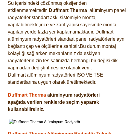
Su içerisindeki çözünmüş oksijenden
etkilenmemektedir.
Duffmart
Therma
alüminyum panel
radyatörler standart askı sistemiyle montaj
yapılabilmekte,ince ve zarif yapısı sayesinde montaj
yapılan yerde fazla yer kaplamamaktadır. Duffmart
alüminyum radyatörleri standart panel radyatörlerle aynı
bağlantı çap ve ölçülerine sahiptir.Bu durum montaj
kolaylığı sağlarken mekanlarınız da eskiyen
radyatörlerinizin tesisatınızda herhangi bir değişiklik
yapmadan değiştirilmesine olanak verir.
Duffmart alüminyum radyatörleri ISO VE TSE
standartlarına uygun olarak üretilmektedir.
Duffmart Therma
alüminyum radyatörleri
aşağıda verilen renklerde seçim yaparak
kullanabilirsiniz.
Duffmart Therma Alüminyum Radyatör Teknik