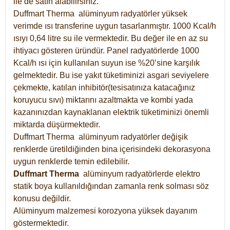
ile de satın alabilirsiniz.
Duffmart Therma alüminyum radyatörler yüksek
verimde ısı transferine uygun tasarlanmıştır. 1000 Kcal/h
ısıyı 0,64 litre su ile vermektedir. Bu değer ile en az su
ihtiyacı gösteren üründür. Panel radyatörlerde 1000
Kcal/h ısı için kullanılan suyun ise %20’sine karşılık
gelmektedir. Bu ise yakıt tüketiminizi asgari seviyelere
çekmekte, katılan inhibitör(tesisatınıza katacağınız
koruyucu sıvı) miktarını azaltmakta ve kombi yada
kazanınızdan kaynaklanan elektrik tüketiminizi önemli
miktarda düşürmektedir.
Duffmart Therma alüminyum radyatörler değişik
renklerde üretildiğinden bina içerisindeki dekorasyona
uygun renklerde temin edilebilir.
Duffmart
Therma
alüminyum radyatörlerde elektro
statik boya kullanıldığından zamanla renk solması söz
konusu değildir.
Alüminyum malzemesi korozyona yüksek dayanım
göstermektedir.