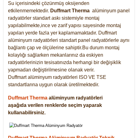
Su içerisindeki çözünmüş oksijenden
etkilenmemektedir.
Duffmart
Therma
alüminyum panel
radyatörler standart askı sistemiyle montaj
yapılabilmekte,ince ve zarif yapısı sayesinde montaj
yapılan yerde fazla yer kaplamamaktadır. Duffmart
alüminyum radyatörleri standart panel radyatörlerle aynı
bağlantı çap ve ölçülerine sahiptir.Bu durum montaj
kolaylığı sağlarken mekanlarınız da eskiyen
radyatörlerinizin tesisatınızda herhangi bir değişiklik
yapmadan değiştirilmesine olanak verir.
Duffmart alüminyum radyatörleri ISO VE TSE
standartlarına uygun olarak üretilmektedir.
Duffmart Therma
alüminyum radyatörleri
aşağıda verilen renklerde seçim yaparak
kullanabilirsiniz.
Duffmart Therma Alüminyum Radyatör Teknik