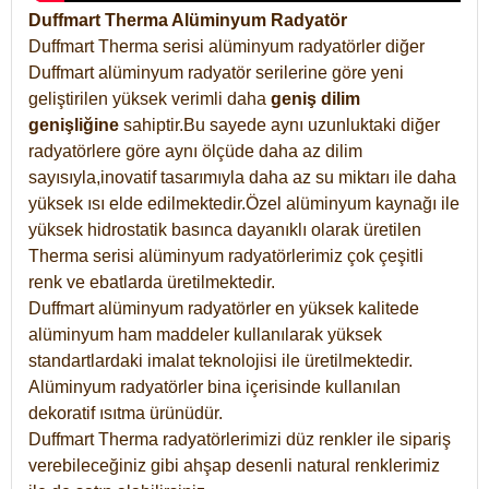
Duffmart Therma Alüminyum Radyatör
Duffmart Therma serisi alüminyum radyatörler diğer
Duffmart alüminyum radyatör serilerine göre yeni
geliştirilen yüksek verimli daha
geniş dilim
genişliğine
sahiptir.Bu sayede aynı uzunluktaki diğer
radyatörlere göre aynı ölçüde daha az dilim
sayısıyla,inovatif tasarımıyla daha az su miktarı ile daha
yüksek ısı elde edilmektedir.Özel alüminyum kaynağı ile
yüksek hidrostatik basınca dayanıklı olarak üretilen
Therma serisi alüminyum radyatörlerimiz çok çeşitli
renk ve ebatlarda üretilmektedir.
Duffmart alüminyum radyatörler en yüksek kalitede
alüminyum ham maddeler kullanılarak yüksek
standartlardaki imalat teknolojisi ile üretilmektedir.
Alüminyum radyatörler bina içerisinde kullanılan
dekoratif ısıtma ürünüdür.
Duffmart Therma radyatörlerimizi düz renkler ile sipariş
verebileceğiniz gibi ahşap desenli natural renklerimiz