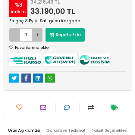
34.216,49 TL
%3
33.190,00 TL
indirim
En geç 8 Eylül Salı günü kargoda!
Sepete Ekle
Favorilerime ekle
Ürün Açıklaması
Garanti ve Teslimat
Taksit Seçenekleri