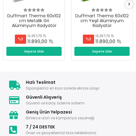
Duffmart Therma 60x102
Duffmart Therma 60x102
cm Metalik Gri
cm Yeşil Alüminyum
Alüminyum Radyatör
Radyatör
12.257,73 TL
12.257,73 TL
%3
%3
11.890,00 TL
11.890,00 TL
Sepete Ekle
Sepete Ekle
Hızlı Teslimat
Siparişleriniz en kısa sürede elinize ulaşır.
Güvenli Alışveriş
Güvenli ve kolay ödeme sistemi
Geniş Ürün Yelpazesi
Binlerce ürün ve kampanya seçeneği
7 / 24 DESTEK
Öneri ve şikayetlerinizi bize iletebilirsiniz.