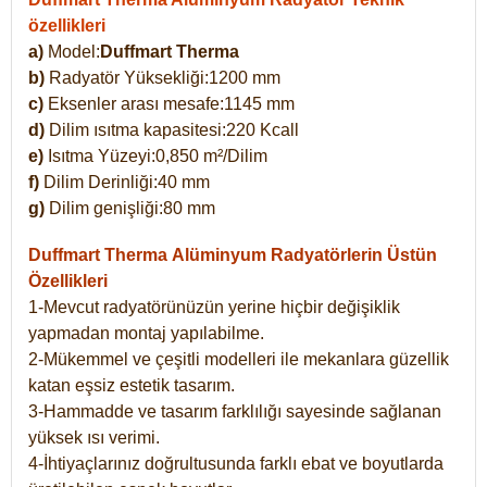
özellikleri
a)
Model:
Duffmart Therma
b)
Radyatör Yüksekliği:1200 mm
c)
Eksenler arası mesafe:1145 mm
d)
Dilim ısıtma kapasitesi:220 Kcall
e)
Isıtma Yüzeyi:0,850 m²/Dilim
f)
Dilim Derinliği:40 mm
g)
Dilim genişliği:80 mm
Duffmart Therma
Alüminyum Radyatörlerin Üstün
Özellikleri
1-Mevcut radyatörünüzün yerine hiçbir değişiklik
yapmadan montaj yapılabilme.
2-Mükemmel ve çeşitli modelleri ile mekanlara güzellik
katan eşsiz estetik tasarım.
3-Hammadde ve tasarım farklılığı sayesinde sağlanan
yüksek ısı verimi.
4-İhtiyaçlarınız doğrultusunda farklı ebat ve boyutlarda