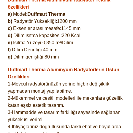
özellikleri
a)
Model:
Duffmart Therma
b)
Radyatör Yüksekliği:1200 mm
c)
Eksenler arası mesafe:1145 mm
d)
Dilim ısıtma kapasitesi:220 Kcall
e)
Isıtma Yüzeyi:0,850 m²/Dilim
f)
Dilim Derinliği:40 mm
g)
Dilim genişliği:80 mm
Duffmart Therma
Alüminyum Radyatörlerin Üstün
Özellikleri
1-Mevcut radyatörünüzün yerine hiçbir değişiklik
yapmadan montaj yapılabilme.
2-Mükemmel ve çeşitli modelleri ile mekanlara güzellik
katan eşsiz estetik tasarım.
3-Hammadde ve tasarım farklılığı sayesinde sağlanan
yüksek ısı verimi.
4-İhtiyaçlarınız doğrultusunda farklı ebat ve boyutlarda