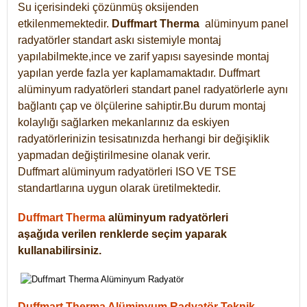
Su içerisindeki çözünmüş oksijenden
etkilenmemektedir.
Duffmart
Therma
alüminyum panel
radyatörler standart askı sistemiyle montaj
yapılabilmekte,ince ve zarif yapısı sayesinde montaj
yapılan yerde fazla yer kaplamamaktadır. Duffmart
alüminyum radyatörleri standart panel radyatörlerle aynı
bağlantı çap ve ölçülerine sahiptir.Bu durum montaj
kolaylığı sağlarken mekanlarınız da eskiyen
radyatörlerinizin tesisatınızda herhangi bir değişiklik
yapmadan değiştirilmesine olanak verir.
Duffmart alüminyum radyatörleri ISO VE TSE
standartlarına uygun olarak üretilmektedir.
Duffmart Therma
alüminyum radyatörleri
aşağıda verilen renklerde seçim yaparak
kullanabilirsiniz.
Duffmart Therma Alüminyum Radyatör Teknik