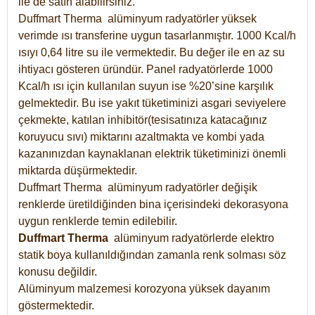
ile de satın alabilirsiniz.
Duffmart Therma alüminyum radyatörler yüksek
verimde ısı transferine uygun tasarlanmıştır. 1000 Kcal/h
ısıyı 0,64 litre su ile vermektedir. Bu değer ile en az su
ihtiyacı gösteren üründür. Panel radyatörlerde 1000
Kcal/h ısı için kullanılan suyun ise %20’sine karşılık
gelmektedir. Bu ise yakıt tüketiminizi asgari seviyelere
çekmekte, katılan inhibitör(tesisatınıza katacağınız
koruyucu sıvı) miktarını azaltmakta ve kombi yada
kazanınızdan kaynaklanan elektrik tüketiminizi önemli
miktarda düşürmektedir.
Duffmart Therma alüminyum radyatörler değişik
renklerde üretildiğinden bina içerisindeki dekorasyona
uygun renklerde temin edilebilir.
Duffmart
Therma
alüminyum radyatörlerde elektro
statik boya kullanıldığından zamanla renk solması söz
konusu değildir.
Alüminyum malzemesi korozyona yüksek dayanım
göstermektedir.