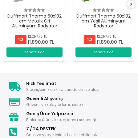
Duffmart Therma 60x102
Duffmart Therma 60x102
cm Metalik Gri
cm Yeşil Alüminyum
Alüminyum Radyatör
Radyatör
12.257,73 TL
12.257,73 TL
%3
%3
11.890,00 TL
11.890,00 TL
Sepete Ekle
Sepete Ekle
Hızlı Teslimat
Siparişleriniz en kısa sürede elinize ulaşır.
Güvenli Alışveriş
Güvenli ve kolay ödeme sistemi
Geniş Ürün Yelpazesi
Binlerce ürün ve kampanya seçeneği
7 / 24 DESTEK
Öneri ve şikayetlerinizi bize iletebilirsiniz.