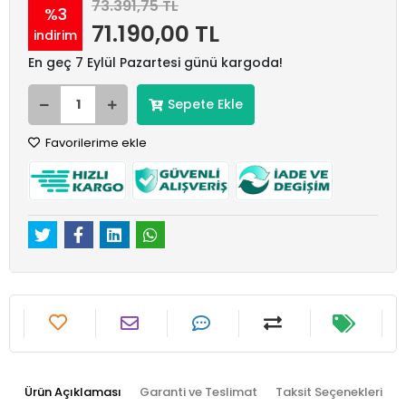
73.391,75 TL
%3
71.190,00 TL
indirim
En geç 7 Eylül Pazartesi günü kargoda!
Sepete Ekle
Favorilerime ekle
Ürün Açıklaması
Garanti ve Teslimat
Taksit Seçenekleri