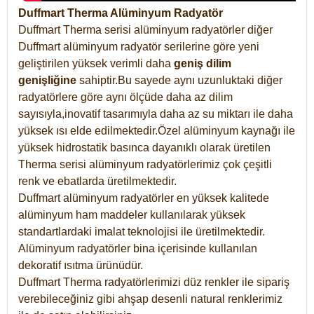
Duffmart Therma Alüminyum Radyatör
Duffmart Therma serisi alüminyum radyatörler diğer
Duffmart alüminyum radyatör serilerine göre yeni
geliştirilen yüksek verimli daha
geniş dilim
genişliğine
sahiptir.Bu sayede aynı uzunluktaki diğer
radyatörlere göre aynı ölçüde daha az dilim
sayısıyla,inovatif tasarımıyla daha az su miktarı ile daha
yüksek ısı elde edilmektedir.Özel alüminyum kaynağı ile
yüksek hidrostatik basınca dayanıklı olarak üretilen
Therma serisi alüminyum radyatörlerimiz çok çeşitli
renk ve ebatlarda üretilmektedir.
Duffmart alüminyum radyatörler en yüksek kalitede
alüminyum ham maddeler kullanılarak yüksek
standartlardaki imalat teknolojisi ile üretilmektedir.
Alüminyum radyatörler bina içerisinde kullanılan
dekoratif ısıtma ürünüdür.
Duffmart Therma radyatörlerimizi düz renkler ile sipariş
verebileceğiniz gibi ahşap desenli natural renklerimiz