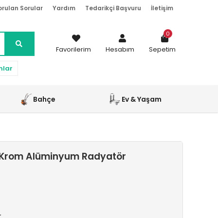
orulan Sorular
Yardım
Tedarikçi Başvuru
İletişim
0
Favorilerim
Hesabım
Sepetim
nlar
Bahçe
Ev & Yaşam
 Krom Alüminyum Radyatör
r