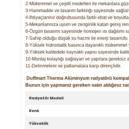
2-Mükemmel ve çeşitli modelleri ile mekanlara güzel
3-Hammadde ve tasarım farklılığı sayesinde sağlan
4-İhtiyaçlarınız doğrultusunda farklı ebat ve boyutla
5-Mekanlarınıza uyum ve zenginlik katan geniş renk 
6-Özgün tasarımı sayesinde homojen ısı dağılımı s
7-Sahip olduğu düşük su hacmi ile enerji tasarrufu 
8-Yüksek hidrostatik basınca dayanıklı mükemmel 
9-Yüksek kalitedeki kaynaklı yapısı sayesinde kalit
10-Montaj kolaylığı sağlayan ve yapılara gereksiz a
11-Delinmelere ve patlamalara karşı dirençlidir.
Duffmart
Therma
Alüminyum radyatörü kompakt gir
Bunun için yapmanız gereken satın aldığınız ra
Radyatör Modeli
Renk
Yükseklik