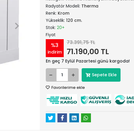
Radyatör Modeli:
Therma
Renk:
Krom
Yükseklik:
120 cm.
Stok:
20+
Fiyat
73.391,75 TL
%3
71.190,00 TL
indirim
En geç 7 Eylül Pazartesi günü kargoda!
Sepete Ekle
Favorilerime ekle