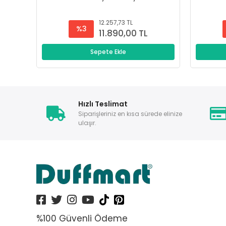
12.257,73 TL
%3
11.890,00 TL
Sepete Ekle
Hızlı Teslimat
Siparişleriniz en kısa sürede elinize
ulaşır.
%100 Güvenli Ödeme