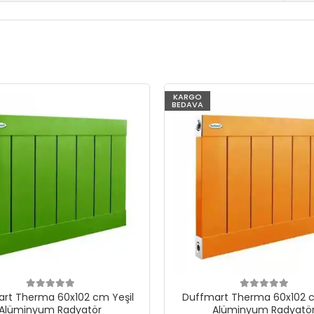
KARGO
BEDAVA
rt Therma 60x102 cm Yeşil
Duffmart Therma 60x102 c
Alüminyum Radyatör
Alüminyum Radyatö