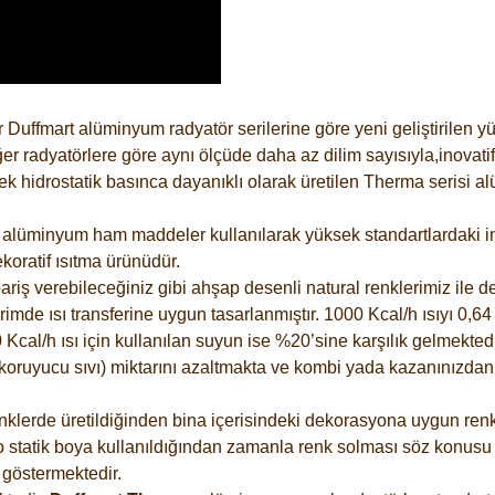
 Duffmart alüminyum radyatör serilerine göre yeni geliştirilen 
er radyatörlere göre aynı ölçüde daha az dilim sayısıyla,inovatif
 hidrostatik basınca dayanıklı olarak üretilen Therma serisi al
alüminyum ham maddeler kullanılarak yüksek standartlardaki imal
koratif ısıtma ürünüdür.
riş verebileceğiniz gibi ahşap desenli natural renklerimiz ile de 
e ısı transferine uygun tasarlanmıştır. 1000 Kcal/h ısıyı 0,64 li
Kcal/h ısı için kullanılan suyun ise %20’sine karşılık gelmektedir
z koruyucu sıvı) miktarını azaltmakta ve kombi yada kazanınızdan
lerde üretildiğinden bina içerisindeki dekorasyona uygun renkle
 statik boya kullanıldığından zamanla renk solması söz konusu d
göstermektedir.