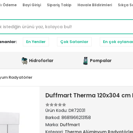
lı Ödeme
Bayi Girişi
Sipariş Takip
Havale Bildirimleri
Sıkça S
ananlar:
En Yeniler
Çok Satanlar
En çok oylana
Hidroforlar
Pompalar
yum Radyatörler
Duffmart Therma 120x304 cm
Ürün Kodu:
DR72031
Barkod:
8681966213158
Marka:
Duffmart
Kategori:
Therma Alüminyum Radyatörle