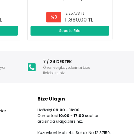
12.257,73 TL
%3
L
11.890,00 TL
Sepete Ekle
i
7 / 24 DESTEK
nya
Öneri ve şikayetlerinizi bize
iletebilirsiniz.
Bize Ulaşın
Haftaiçi
09:00 - 18:00
ler
Cumartesi
10:00 - 17:00
saatleri
arasında ulaşabilirsiniz.
Kuzeykent Mah. 44. Sokak No:12 37150,