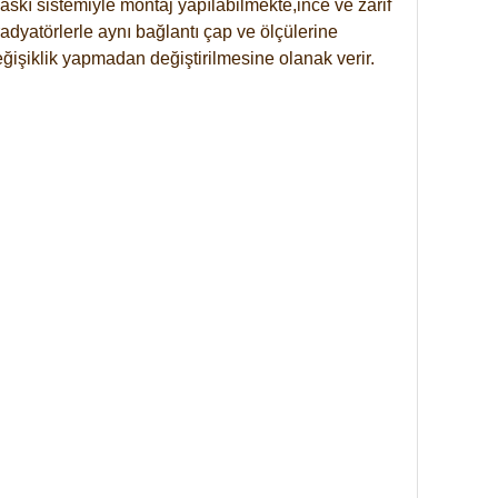
skı sistemiyle montaj yapılabilmekte,ince ve zarif
dyatörlerle aynı bağlantı çap ve ölçülerine
eğişiklik yapmadan değiştirilmesine olanak verir.