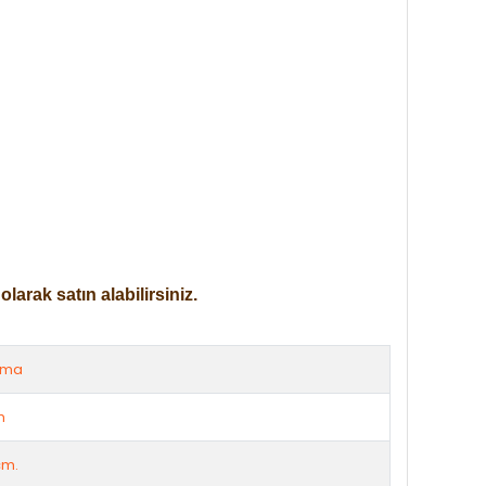
arak satın alabilirsiniz.
rma
m
cm.