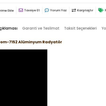
Tavsiye Et
Yorum Yaz
Karşılaştır
rime Ekle
çıklaması
Garanti ve Teslimat
Taksit Seçenekleri
Yo
Krom-7152 Alüminyum Radyatör