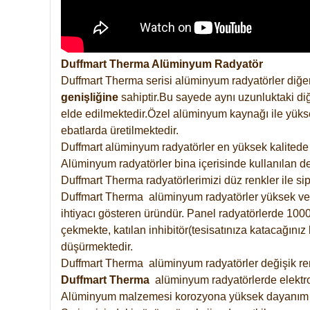
Duffmart Therma Alüminyum Radyatör
Duffmart Therma serisi alüminyum radyatörler diğer
genişliğine
sahiptir.Bu sayede aynı uzunluktaki diğ
elde edilmektedir.Özel alüminyum kaynağı ile yüksek
ebatlarda üretilmektedir.
Duffmart alüminyum radyatörler en yüksek kalitede 
Alüminyum radyatörler bina içerisinde kullanılan de
Duffmart Therma radyatörlerimizi düz renkler ile sipa
Duffmart Therma alüminyum radyatörler yüksek verimd
ihtiyacı gösteren üründür. Panel radyatörlerde 1000 
çekmekte, katılan inhibitör(tesisatınıza katacağını
düşürmektedir.
Duffmart Therma alüminyum radyatörler değişik renk
Duffmart
Therma
alüminyum radyatörlerde elektro
Alüminyum malzemesi korozyona yüksek dayanım 