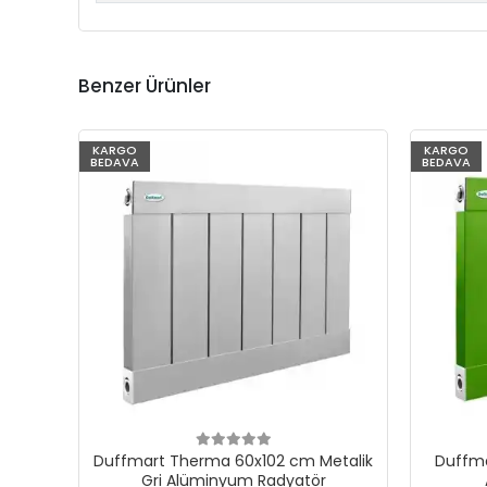
Benzer Ürünler
KARGO
KARGO
BEDAVA
BEDAVA
Duffmart Therma 60x102 cm Metalik
Duffma
Gri Alüminyum Radyatör