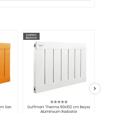
KARGO
KARG
BEDAVA
BEDAV
m Sarı
Duffmart Therma 60x102 cm Beyaz
Du
r
Alüminyum Radyatör