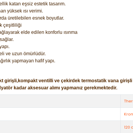
lik katan eşsiz estetik tasarım.
an yüksek ısı verimi.
rda üretilebilen esnek boyutlar.
çeşitliliği
ağlayarak elde edilen konforlu ısınma
sağlar.
yapı.
eli ve uzun ömürlüdür.
ğırlık yapmayan hafif yapı.
işli,kompakt ventilli ve çekirdek termostatik vana girişli ol
dyatör kadar aksesuar alımı yapmanız gerekmektedir.
The
Kro
120 