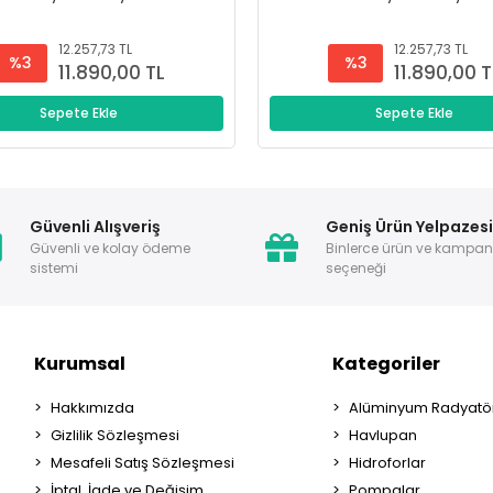
12.257,73 TL
12.257,73 TL
%3
%3
11.890,00 TL
11.890,00 T
Sepete Ekle
Sepete Ekle
Güvenli Alışveriş
Geniş Ürün Yelpazes
Güvenli ve kolay ödeme
Binlerce ürün ve kampa
sistemi
seçeneği
Kurumsal
Kategoriler
Hakkımızda
Alüminyum Radyatör
Gizlilik Sözleşmesi
Havlupan
Mesafeli Satış Sözleşmesi
Hidroforlar
İptal, İade ve Değişim
Pompalar