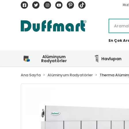
Hız
En Çok Ar
Alüminyum
Havlupan
Radyatörler
Ana Sayfa
Alüminyum Radyatörler
Therma Alümin