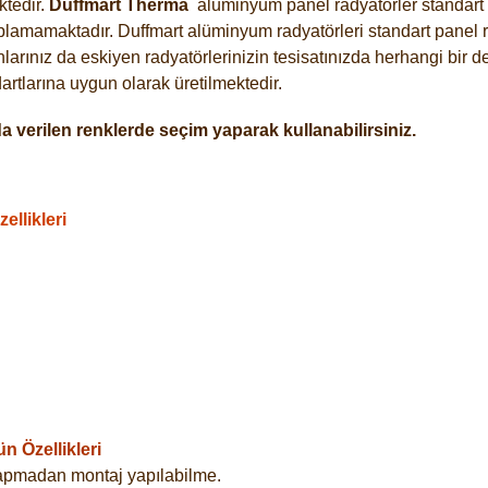
tedir.
Duffmart
Therma
alüminyum panel radyatörler standart a
plamamaktadır. Duffmart alüminyum radyatörleri standart panel ra
arınız da eskiyen radyatörlerinizin tesisatınızda herhangi bir d
tlarına uygun olarak üretilmektedir.
 verilen renklerde seçim yaparak kullanabilirsiniz.
llikleri
 Özellikleri
yapmadan montaj yapılabilme.