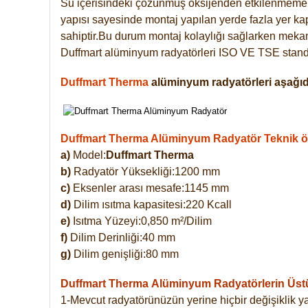
Su içerisindeki çözünmüş oksijenden etkilenmemek
yapısı sayesinde montaj yapılan yerde fazla yer ka
sahiptir.Bu durum montaj kolaylığı sağlarken mekanl
Duffmart alüminyum radyatörleri ISO VE TSE standar
Duffmart Therma
alüminyum radyatörleri aşağıda
Duffmart Therma Alüminyum Radyatör Teknik öze
a)
Model:
Duffmart Therma
b)
Radyatör Yüksekliği:1200 mm
c)
Eksenler arası mesafe:1145 mm
d)
Dilim ısıtma kapasitesi:220 Kcall
e)
Isıtma Yüzeyi:0,850 m²/Dilim
f)
Dilim Derinliği:40 mm
g)
Dilim genişliği:80 mm
Duffmart Therma
Alüminyum Radyatörlerin Üstün
1-Mevcut radyatörünüzün yerine hiçbir değişiklik 