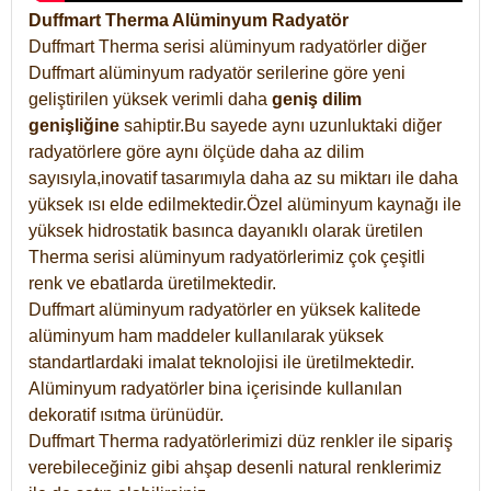
Duffmart Therma Alüminyum Radyatör
Duffmart Therma serisi alüminyum radyatörler diğer
Duffmart alüminyum radyatör serilerine göre yeni
geliştirilen yüksek verimli daha
geniş dilim
genişliğine
sahiptir.Bu sayede aynı uzunluktaki diğer
radyatörlere göre aynı ölçüde daha az dilim
sayısıyla,inovatif tasarımıyla daha az su miktarı ile daha
yüksek ısı elde edilmektedir.Özel alüminyum kaynağı ile
yüksek hidrostatik basınca dayanıklı olarak üretilen
Therma serisi alüminyum radyatörlerimiz çok çeşitli
renk ve ebatlarda üretilmektedir.
Duffmart alüminyum radyatörler en yüksek kalitede
alüminyum ham maddeler kullanılarak yüksek
standartlardaki imalat teknolojisi ile üretilmektedir.
Alüminyum radyatörler bina içerisinde kullanılan
dekoratif ısıtma ürünüdür.
Duffmart Therma radyatörlerimizi düz renkler ile sipariş
verebileceğiniz gibi ahşap desenli natural renklerimiz