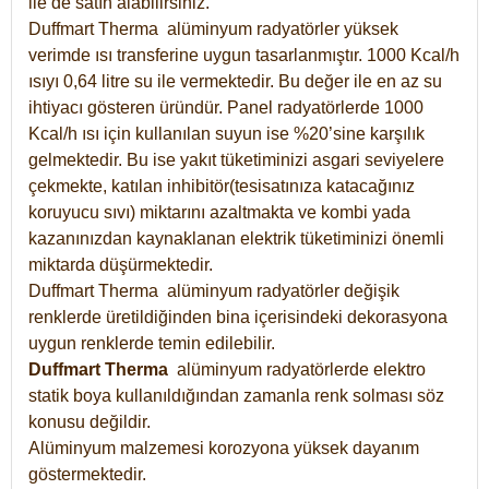
ile de satın alabilirsiniz.
Duffmart Therma alüminyum radyatörler yüksek
verimde ısı transferine uygun tasarlanmıştır. 1000 Kcal/h
ısıyı 0,64 litre su ile vermektedir. Bu değer ile en az su
ihtiyacı gösteren üründür. Panel radyatörlerde 1000
Kcal/h ısı için kullanılan suyun ise %20’sine karşılık
gelmektedir. Bu ise yakıt tüketiminizi asgari seviyelere
çekmekte, katılan inhibitör(tesisatınıza katacağınız
koruyucu sıvı) miktarını azaltmakta ve kombi yada
kazanınızdan kaynaklanan elektrik tüketiminizi önemli
miktarda düşürmektedir.
Duffmart Therma alüminyum radyatörler değişik
renklerde üretildiğinden bina içerisindeki dekorasyona
uygun renklerde temin edilebilir.
Duffmart
Therma
alüminyum radyatörlerde elektro
statik boya kullanıldığından zamanla renk solması söz
konusu değildir.
Alüminyum malzemesi korozyona yüksek dayanım
göstermektedir.