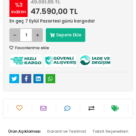
49.061,85 TL
%3
47.590,00 TL
indirim
En geç 7 Eylül Pazartesi günü kargoda!
Sepete Ekle
Favorilerime ekle
Ürün Açıklaması
Garanti ve Teslimat
Taksit Seçenekleri