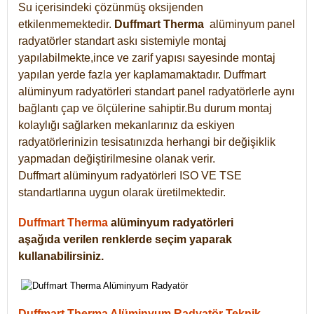
Su içerisindeki çözünmüş oksijenden
etkilenmemektedir.
Duffmart
Therma
alüminyum panel
radyatörler standart askı sistemiyle montaj
yapılabilmekte,ince ve zarif yapısı sayesinde montaj
yapılan yerde fazla yer kaplamamaktadır. Duffmart
alüminyum radyatörleri standart panel radyatörlerle aynı
bağlantı çap ve ölçülerine sahiptir.Bu durum montaj
kolaylığı sağlarken mekanlarınız da eskiyen
radyatörlerinizin tesisatınızda herhangi bir değişiklik
yapmadan değiştirilmesine olanak verir.
Duffmart alüminyum radyatörleri ISO VE TSE
standartlarına uygun olarak üretilmektedir.
Duffmart Therma
alüminyum radyatörleri
aşağıda verilen renklerde seçim yaparak
kullanabilirsiniz.
Duffmart Therma Alüminyum Radyatör Teknik