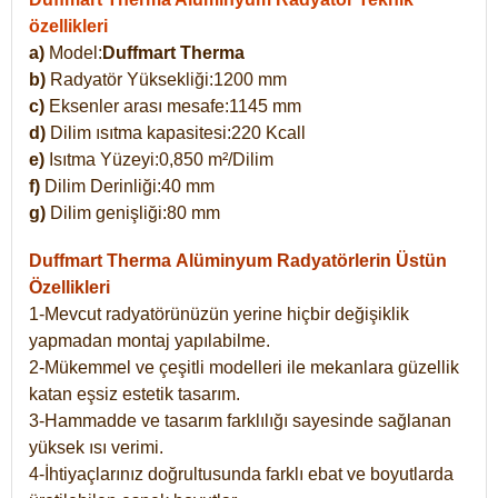
özellikleri
a)
Model:
Duffmart Therma
b)
Radyatör Yüksekliği:1200 mm
c)
Eksenler arası mesafe:1145 mm
d)
Dilim ısıtma kapasitesi:220 Kcall
e)
Isıtma Yüzeyi:0,850 m²/Dilim
f)
Dilim Derinliği:40 mm
g)
Dilim genişliği:80 mm
Duffmart Therma
Alüminyum Radyatörlerin Üstün
Özellikleri
1-Mevcut radyatörünüzün yerine hiçbir değişiklik
yapmadan montaj yapılabilme.
2-Mükemmel ve çeşitli modelleri ile mekanlara güzellik
katan eşsiz estetik tasarım.
3-Hammadde ve tasarım farklılığı sayesinde sağlanan
yüksek ısı verimi.
4-İhtiyaçlarınız doğrultusunda farklı ebat ve boyutlarda