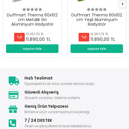
Duffmart Therma 60x102
Duffmart Therma 60x102
cm Metalik Gri
cm Yeşil Alüminyum
Alüminyum Radyatör
Radyatör
12.257,73 TL
12.257,73 TL
%3
%3
11.890,00 TL
11.890,00 TL
Sepete Ekle
Sepete Ekle
Hızlı Teslimat
Siparişleriniz en kısa sürede elinize ulaşır.
Güvenli Alışveriş
Güvenli ve kolay ödeme sistemi
Geniş Ürün Yelpazesi
Binlerce ürün ve kampanya seçeneği
7 / 24 DESTEK
Öneri ve şikayetlerinizi bize iletebilirsiniz.