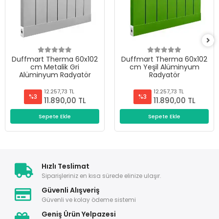
Duffmart Therma 60x102
Duffmart Therma 60x102
cm Metalik Gri
cm Yeşil Alüminyum
Alüminyum Radyatör
Radyatör
12.257,73 TL
12.257,73 TL
%3
%3
11.890,00 TL
11.890,00 TL
Sepete Ekle
Sepete Ekle
Hızlı Teslimat
Siparişleriniz en kısa sürede elinize ulaşır.
Güvenli Alışveriş
Güvenli ve kolay ödeme sistemi
Geniş Ürün Yelpazesi