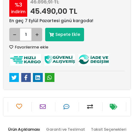
46.896,91 TL
%3
45.490,00 TL
indirim
En geç 7 Eylül Pazartesi günü kargoda!
Sepete Ekle
Favorilerime ekle
Ürün Açıklaması
Garanti ve Teslimat
Taksit Seçenekleri