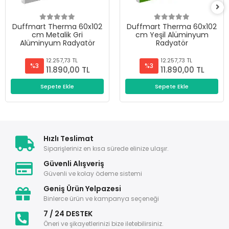
Duffmart Therma 60x102
Duffmart Therma 60x102
cm Metalik Gri
cm Yeşil Alüminyum
Alüminyum Radyatör
Radyatör
12.257,73 TL
12.257,73 TL
%3
%3
11.890,00 TL
11.890,00 TL
Sepete Ekle
Sepete Ekle
Hızlı Teslimat
Siparişleriniz en kısa sürede elinize ulaşır.
Güvenli Alışveriş
Güvenli ve kolay ödeme sistemi
Geniş Ürün Yelpazesi
Binlerce ürün ve kampanya seçeneği
7 / 24 DESTEK
Öneri ve şikayetlerinizi bize iletebilirsiniz.