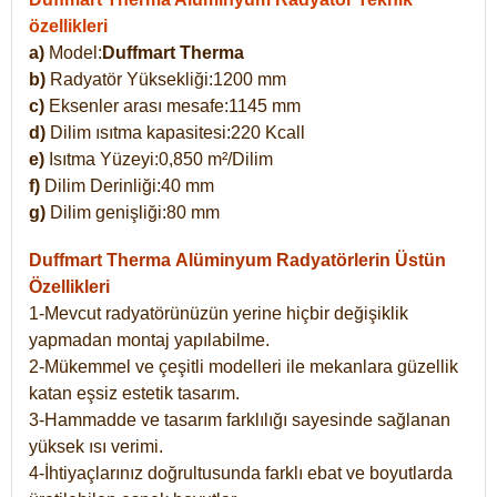
özellikleri
a)
Model:
Duffmart Therma
b)
Radyatör Yüksekliği:1200 mm
c)
Eksenler arası mesafe:1145 mm
d)
Dilim ısıtma kapasitesi:220 Kcall
e)
Isıtma Yüzeyi:0,850 m²/Dilim
f)
Dilim Derinliği:40 mm
g)
Dilim genişliği:80 mm
Duffmart Therma
Alüminyum Radyatörlerin Üstün
Özellikleri
1-Mevcut radyatörünüzün yerine hiçbir değişiklik
yapmadan montaj yapılabilme.
2-Mükemmel ve çeşitli modelleri ile mekanlara güzellik
katan eşsiz estetik tasarım.
3-Hammadde ve tasarım farklılığı sayesinde sağlanan
yüksek ısı verimi.
4-İhtiyaçlarınız doğrultusunda farklı ebat ve boyutlarda