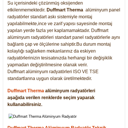
Su içerisindeki çözünmüş oksijenden
etkilenmemektedir.
Duffmart
Therma
alüminyum panel
radyatörler standart askı sistemiyle montaj
yapılabilmekte,ince ve zarif yapısı sayesinde montaj
yapılan yerde fazla yer kaplamamaktadır. Duffmart
alüminyum radyatörleri standart panel radyatörlerle aynı
bağlantı çap ve ölçülerine sahiptir.Bu durum montaj
kolaylığı sağlarken mekanlarınız da eskiyen
radyatörlerinizin tesisatınızda herhangi bir değişiklik
yapmadan değiştirilmesine olanak verir.
Duffmart alüminyum radyatörleri ISO VE TSE
standartlarına uygun olarak üretilmektedir.
Duffmart Therma
alüminyum radyatörleri
aşağıda verilen renklerde seçim yaparak
kullanabilirsiniz.
Duffmart Therma Alüminyum Radyatör Teknik