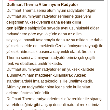
Duffmart Therma Alüminyum Radyatör
Duffmart Therma serisi alüminyum radyatörler diğer
Duffmart alüminyum radyatör serilerine göre yeni
geliştirilen yüksek verimli daha
geniş dilim
genişliğine
sahiptir.Bu sayede aynı uzunluktaki diğer
radyatörlere göre aynı ölçüde daha az dilim
sayısıyla,inovatif tasarımıyla daha az su miktarı ile daha
yüksek ısı elde edilmektedir.Özel alüminyum kaynağı ile
yüksek hidrostatik basınca dayanıklı olarak üretilen
Therma serisi alüminyum radyatörlerimiz çok çeşitli
renk ve ebatlarda üretilmektedir.
Duffmart alüminyum radyatörler en yüksek kalitede
alüminyum ham maddeler kullanılarak yüksek
standartlardaki imalat teknolojisi ile üretilmektedir.
Alüminyum radyatörler bina içerisinde kullanılan
dekoratif ısıtma ürünüdür.
Duffmart Therma radyatörlerimizi düz renkler ile sipariş
verebileceğiniz gibi ahşap desenli natural renklerimiz