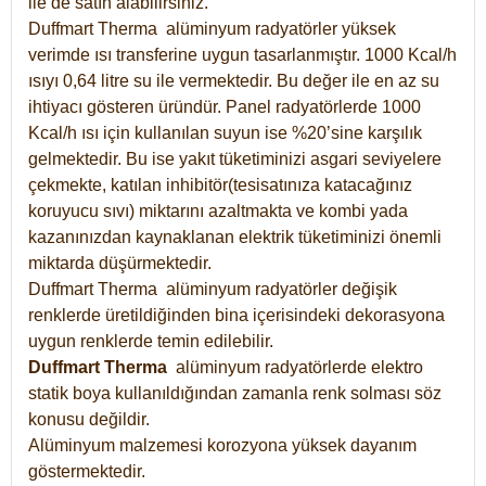
ile de satın alabilirsiniz.
Duffmart Therma alüminyum radyatörler yüksek
verimde ısı transferine uygun tasarlanmıştır. 1000 Kcal/h
ısıyı 0,64 litre su ile vermektedir. Bu değer ile en az su
ihtiyacı gösteren üründür. Panel radyatörlerde 1000
Kcal/h ısı için kullanılan suyun ise %20’sine karşılık
gelmektedir. Bu ise yakıt tüketiminizi asgari seviyelere
çekmekte, katılan inhibitör(tesisatınıza katacağınız
koruyucu sıvı) miktarını azaltmakta ve kombi yada
kazanınızdan kaynaklanan elektrik tüketiminizi önemli
miktarda düşürmektedir.
Duffmart Therma alüminyum radyatörler değişik
renklerde üretildiğinden bina içerisindeki dekorasyona
uygun renklerde temin edilebilir.
Duffmart
Therma
alüminyum radyatörlerde elektro
statik boya kullanıldığından zamanla renk solması söz
konusu değildir.
Alüminyum malzemesi korozyona yüksek dayanım
göstermektedir.