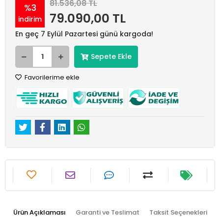
81.536,08 TL
%3
79.090,00 TL
indirim
En geç 7 Eylül Pazartesi günü kargoda!
Sepete Ekle
Favorilerime ekle
Ürün Açıklaması
Garanti ve Teslimat
Taksit Seçenekleri