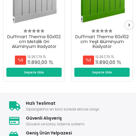
Duffmart Therma 60x102
Duffmart Therma 60x102
cm Metalik Gri
cm Yeşil Alüminyum
Alüminyum Radyatör
Radyatör
12.257,73 TL
12.257,73 TL
%3
%3
11.890,00 TL
11.890,00 TL
Sepete Ekle
Sepete Ekle
Hızlı Teslimat
Siparişleriniz en kısa sürede elinize ulaşır.
Güvenli Alışveriş
Güvenli ve kolay ödeme sistemi
Geniş Ürün Yelpazesi