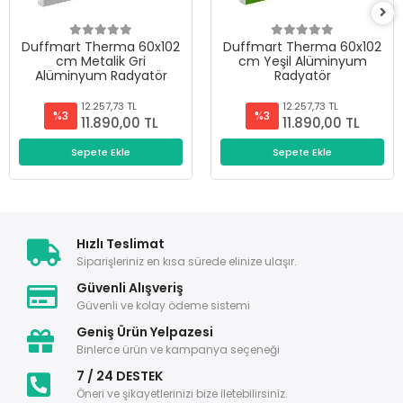
Duffmart Therma 60x102
Duffmart Therma 60x102
cm Metalik Gri
cm Yeşil Alüminyum
Alüminyum Radyatör
Radyatör
12.257,73 TL
12.257,73 TL
%3
%3
11.890,00 TL
11.890,00 TL
Sepete Ekle
Sepete Ekle
Hızlı Teslimat
Siparişleriniz en kısa sürede elinize ulaşır.
Güvenli Alışveriş
Güvenli ve kolay ödeme sistemi
Geniş Ürün Yelpazesi
Binlerce ürün ve kampanya seçeneği
7 / 24 DESTEK
Öneri ve şikayetlerinizi bize iletebilirsiniz.