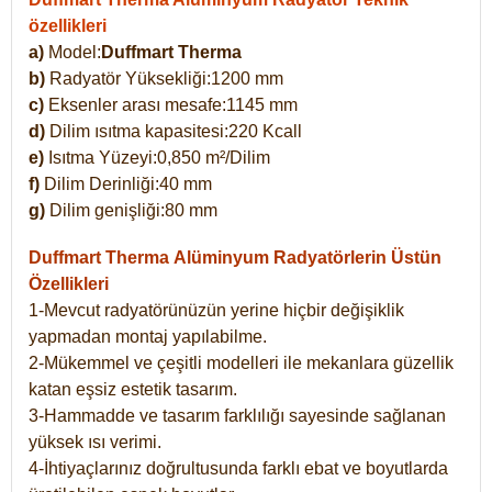
özellikleri
a)
Model:
Duffmart Therma
b)
Radyatör Yüksekliği:1200 mm
c)
Eksenler arası mesafe:1145 mm
d)
Dilim ısıtma kapasitesi:220 Kcall
e)
Isıtma Yüzeyi:0,850 m²/Dilim
f)
Dilim Derinliği:40 mm
g)
Dilim genişliği:80 mm
Duffmart Therma
Alüminyum Radyatörlerin Üstün
Özellikleri
1-Mevcut radyatörünüzün yerine hiçbir değişiklik
yapmadan montaj yapılabilme.
2-Mükemmel ve çeşitli modelleri ile mekanlara güzellik
katan eşsiz estetik tasarım.
3-Hammadde ve tasarım farklılığı sayesinde sağlanan
yüksek ısı verimi.
4-İhtiyaçlarınız doğrultusunda farklı ebat ve boyutlarda