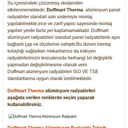
Su içerisindeki çözünmüş oksijenden
etkilenmemektedir.
Duffmart
Therma
alüminyum panel
radyatörler standart askı sistemiyle montaj
yapılabilmekte,ince ve zarif yapısı sayesinde montaj
yapılan yerde fazla yer kaplamamaktadır. Duffmart
alüminyum radyatörleri standart panel radyatörlerle aynı
bağlantı çap ve ölçülerine sahiptir.Bu durum montaj
kolaylığı sağlarken mekanlarınız da eskiyen
radyatörlerinizin tesisatınızda herhangi bir değişiklik
yapmadan değiştirilmesine olanak verir.
Duffmart alüminyum radyatörleri ISO VE TSE
standartlarına uygun olarak üretilmektedir.
Duffmart Therma
alüminyum radyatörleri
aşağıda verilen renklerde seçim yaparak
kullanabilirsiniz.
Duffmart Therma Alüminyum Radyatör Teknik