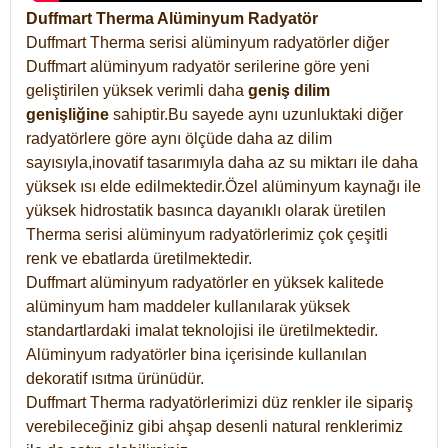
Duffmart Therma Alüminyum Radyatör
Duffmart Therma serisi alüminyum radyatörler diğer
Duffmart alüminyum radyatör serilerine göre yeni
geliştirilen yüksek verimli daha
geniş dilim
genişliğine
sahiptir.Bu sayede aynı uzunluktaki diğer
radyatörlere göre aynı ölçüde daha az dilim
sayısıyla,inovatif tasarımıyla daha az su miktarı ile daha
yüksek ısı elde edilmektedir.Özel alüminyum kaynağı ile
yüksek hidrostatik basınca dayanıklı olarak üretilen
Therma serisi alüminyum radyatörlerimiz çok çeşitli
renk ve ebatlarda üretilmektedir.
Duffmart alüminyum radyatörler en yüksek kalitede
alüminyum ham maddeler kullanılarak yüksek
standartlardaki imalat teknolojisi ile üretilmektedir.
Alüminyum radyatörler bina içerisinde kullanılan
dekoratif ısıtma ürünüdür.
Duffmart Therma radyatörlerimizi düz renkler ile sipariş
verebileceğiniz gibi ahşap desenli natural renklerimiz