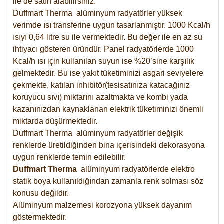
ile de satın alabilirsiniz.
Duffmart Therma alüminyum radyatörler yüksek
verimde ısı transferine uygun tasarlanmıştır. 1000 Kcal/h
ısıyı 0,64 litre su ile vermektedir. Bu değer ile en az su
ihtiyacı gösteren üründür. Panel radyatörlerde 1000
Kcal/h ısı için kullanılan suyun ise %20’sine karşılık
gelmektedir. Bu ise yakıt tüketiminizi asgari seviyelere
çekmekte, katılan inhibitör(tesisatınıza katacağınız
koruyucu sıvı) miktarını azaltmakta ve kombi yada
kazanınızdan kaynaklanan elektrik tüketiminizi önemli
miktarda düşürmektedir.
Duffmart Therma alüminyum radyatörler değişik
renklerde üretildiğinden bina içerisindeki dekorasyona
uygun renklerde temin edilebilir.
Duffmart
Therma
alüminyum radyatörlerde elektro
statik boya kullanıldığından zamanla renk solması söz
konusu değildir.
Alüminyum malzemesi korozyona yüksek dayanım
göstermektedir.