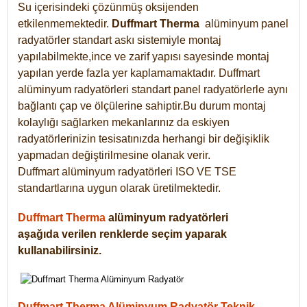
Su içerisindeki çözünmüş oksijenden
etkilenmemektedir.
Duffmart
Therma
alüminyum panel
radyatörler standart askı sistemiyle montaj
yapılabilmekte,ince ve zarif yapısı sayesinde montaj
yapılan yerde fazla yer kaplamamaktadır. Duffmart
alüminyum radyatörleri standart panel radyatörlerle aynı
bağlantı çap ve ölçülerine sahiptir.Bu durum montaj
kolaylığı sağlarken mekanlarınız da eskiyen
radyatörlerinizin tesisatınızda herhangi bir değişiklik
yapmadan değiştirilmesine olanak verir.
Duffmart alüminyum radyatörleri ISO VE TSE
standartlarına uygun olarak üretilmektedir.
Duffmart Therma
alüminyum radyatörleri
aşağıda verilen renklerde seçim yaparak
kullanabilirsiniz.
Duffmart Therma Alüminyum Radyatör Teknik