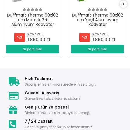
Duffmart Therma 60x102
Duffmart Therma 60x102
cm Metalik Gri
cm Yeşil Alüminyum
Alüminyum Radyatör
Radyatör
12.257,73 TL
12.257,73 TL
%3
%3
11.890,00 TL
11.890,00 TL
Sepete Ekle
Sepete Ekle
Hızlı Teslimat
Siparişleriniz en kısa sürede elinize ulaşır.
Güvenli Alışveriş
Güvenli ve kolay ödeme sistemi
Geniş Ürün Yelpazesi
Binlerce ürün ve kampanya seçeneği
7 / 24 DESTEK
Öneri ve şikayetlerinizi bize iletebilirsiniz.