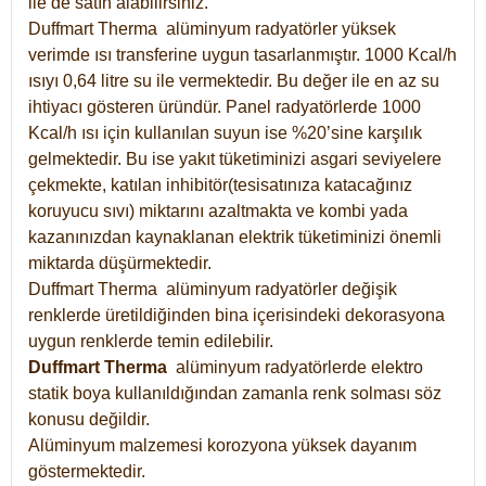
ile de satın alabilirsiniz.
Duffmart Therma alüminyum radyatörler yüksek
verimde ısı transferine uygun tasarlanmıştır. 1000 Kcal/h
ısıyı 0,64 litre su ile vermektedir. Bu değer ile en az su
ihtiyacı gösteren üründür. Panel radyatörlerde 1000
Kcal/h ısı için kullanılan suyun ise %20’sine karşılık
gelmektedir. Bu ise yakıt tüketiminizi asgari seviyelere
çekmekte, katılan inhibitör(tesisatınıza katacağınız
koruyucu sıvı) miktarını azaltmakta ve kombi yada
kazanınızdan kaynaklanan elektrik tüketiminizi önemli
miktarda düşürmektedir.
Duffmart Therma alüminyum radyatörler değişik
renklerde üretildiğinden bina içerisindeki dekorasyona
uygun renklerde temin edilebilir.
Duffmart
Therma
alüminyum radyatörlerde elektro
statik boya kullanıldığından zamanla renk solması söz
konusu değildir.
Alüminyum malzemesi korozyona yüksek dayanım
göstermektedir.