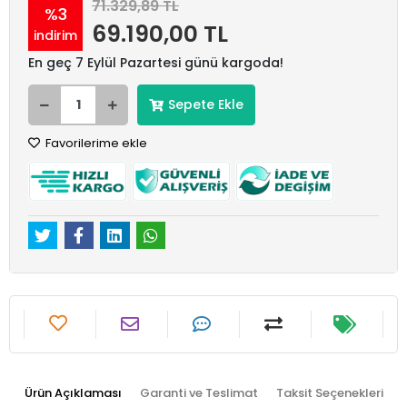
71.329,89 TL
%3
69.190,00 TL
indirim
En geç 7 Eylül Pazartesi günü kargoda!
Sepete Ekle
Favorilerime ekle
Ürün Açıklaması
Garanti ve Teslimat
Taksit Seçenekleri