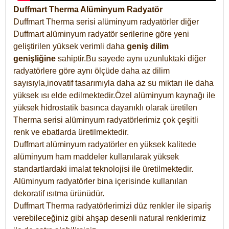
Duffmart Therma Alüminyum Radyatör
Duffmart Therma serisi alüminyum radyatörler diğer
Duffmart alüminyum radyatör serilerine göre yeni
geliştirilen yüksek verimli daha
geniş dilim
genişliğine
sahiptir.Bu sayede aynı uzunluktaki diğer
radyatörlere göre aynı ölçüde daha az dilim
sayısıyla,inovatif tasarımıyla daha az su miktarı ile daha
yüksek ısı elde edilmektedir.Özel alüminyum kaynağı ile
yüksek hidrostatik basınca dayanıklı olarak üretilen
Therma serisi alüminyum radyatörlerimiz çok çeşitli
renk ve ebatlarda üretilmektedir.
Duffmart alüminyum radyatörler en yüksek kalitede
alüminyum ham maddeler kullanılarak yüksek
standartlardaki imalat teknolojisi ile üretilmektedir.
Alüminyum radyatörler bina içerisinde kullanılan
dekoratif ısıtma ürünüdür.
Duffmart Therma radyatörlerimizi düz renkler ile sipariş
verebileceğiniz gibi ahşap desenli natural renklerimiz