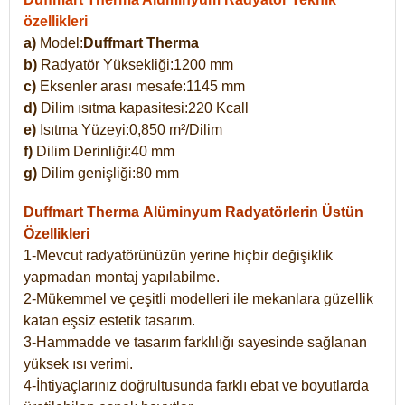
özellikleri
a)
Model:
Duffmart Therma
b)
Radyatör Yüksekliği:1200 mm
c)
Eksenler arası mesafe:1145 mm
d)
Dilim ısıtma kapasitesi:220 Kcall
e)
Isıtma Yüzeyi:0,850 m²/Dilim
f)
Dilim Derinliği:40 mm
g)
Dilim genişliği:80 mm
Duffmart Therma
Alüminyum Radyatörlerin Üstün
Özellikleri
1-Mevcut radyatörünüzün yerine hiçbir değişiklik
yapmadan montaj yapılabilme.
2-Mükemmel ve çeşitli modelleri ile mekanlara güzellik
katan eşsiz estetik tasarım.
3-Hammadde ve tasarım farklılığı sayesinde sağlanan
yüksek ısı verimi.
4-İhtiyaçlarınız doğrultusunda farklı ebat ve boyutlarda