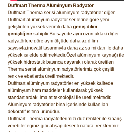
Duffmart Therma Alüminyum Radyatör
Duffmart Therma serisi alüminyum radyatörler diğer
Duffmart alüminyum radyatör serilerine göre yeni
geliştirilen yüksek verimli daha
geniş dilim
genişliğine
sahiptir.Bu sayede aynı uzunluktaki diğer
radyatörlere göre aynı ölçüde daha az dilim
sayısıyla,inovatif tasarımıyla daha az su miktarı ile daha
yüksek ısı elde edilmektedir.Özel alüminyum kaynağı ile
yüksek hidrostatik basınca dayanıklı olarak üretilen
Therma serisi alüminyum radyatörlerimiz çok çeşitli
renk ve ebatlarda üretilmektedir.
Duffmart alüminyum radyatörler en yüksek kalitede
alüminyum ham maddeler kullanılarak yüksek
standartlardaki imalat teknolojisi ile üretilmektedir.
Alüminyum radyatörler bina içerisinde kullanılan
dekoratif ısıtma ürünüdür.
Duffmart Therma radyatörlerimizi düz renkler ile sipariş
verebileceğiniz gibi ahşap desenli natural renklerimiz