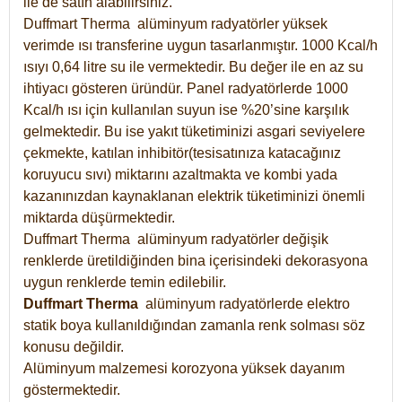
ile de satın alabilirsiniz.
Duffmart Therma alüminyum radyatörler yüksek
verimde ısı transferine uygun tasarlanmıştır. 1000 Kcal/h
ısıyı 0,64 litre su ile vermektedir. Bu değer ile en az su
ihtiyacı gösteren üründür. Panel radyatörlerde 1000
Kcal/h ısı için kullanılan suyun ise %20’sine karşılık
gelmektedir. Bu ise yakıt tüketiminizi asgari seviyelere
çekmekte, katılan inhibitör(tesisatınıza katacağınız
koruyucu sıvı) miktarını azaltmakta ve kombi yada
kazanınızdan kaynaklanan elektrik tüketiminizi önemli
miktarda düşürmektedir.
Duffmart Therma alüminyum radyatörler değişik
renklerde üretildiğinden bina içerisindeki dekorasyona
uygun renklerde temin edilebilir.
Duffmart
Therma
alüminyum radyatörlerde elektro
statik boya kullanıldığından zamanla renk solması söz
konusu değildir.
Alüminyum malzemesi korozyona yüksek dayanım
göstermektedir.