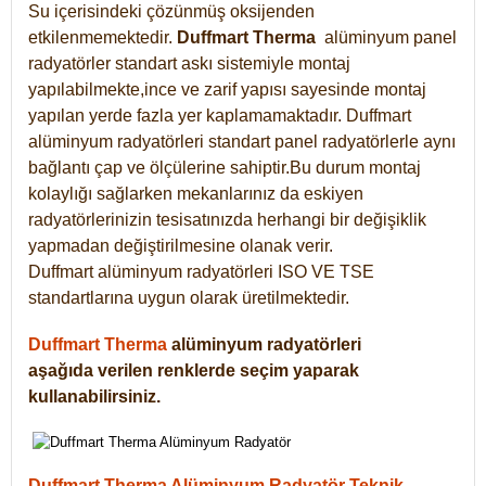
Su içerisindeki çözünmüş oksijenden
etkilenmemektedir.
Duffmart
Therma
alüminyum panel
radyatörler standart askı sistemiyle montaj
yapılabilmekte,ince ve zarif yapısı sayesinde montaj
yapılan yerde fazla yer kaplamamaktadır. Duffmart
alüminyum radyatörleri standart panel radyatörlerle aynı
bağlantı çap ve ölçülerine sahiptir.Bu durum montaj
kolaylığı sağlarken mekanlarınız da eskiyen
radyatörlerinizin tesisatınızda herhangi bir değişiklik
yapmadan değiştirilmesine olanak verir.
Duffmart alüminyum radyatörleri ISO VE TSE
standartlarına uygun olarak üretilmektedir.
Duffmart Therma
alüminyum radyatörleri
aşağıda verilen renklerde seçim yaparak
kullanabilirsiniz.
Duffmart Therma Alüminyum Radyatör Teknik