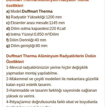
özellikleri
a)
Model:
Duffmart Therma
b)
Radyatör Yüksekliği:1200 mm
c)
Eksenler arası mesafe:1145 mm
d)
Dilim ısıtma kapasitesi:220 Kcall
e)
Isıtma Yüzeyi:0,850 m²/Dilim
f)
Dilim Derinliği:40 mm
g)
Dilim genişliği:80 mm
Duffmart Therma
Alüminyum Radyatörlerin Üstün
Özellikleri
1-Mevcut radyatörünüzün yerine hiçbir değişiklik
yapmadan montaj yapılabilme.
2-Mükemmel ve çeşitli modelleri ile mekanlara güzellik
katan eşsiz estetik tasarım.
3-Hammadde ve tasarım farklılığı sayesinde sağlanan
yüksek ısı verimi.
4-İhtiyaçlarınız doğrultusunda farklı ebat ve boyutlarda