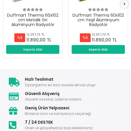
Duffmart Therma 60x102
Duffmart Therma 60x102
cm Metalik Gri
cm Yeşil Alüminyum
Alüminyum Radyatör
Radyatör
12.257,73 TL
12.257,73 TL
%3
%3
11.890,00 TL
11.890,00 TL
Sepete Ekle
Sepete Ekle
Hızlı Teslimat
Siparişleriniz en kısa sürede elinize ulaşır.
Güvenli Alışveriş
Güvenli ve kolay ödeme sistemi
Geniş Ürün Yelpazesi
Binlerce ürün ve kampanya seçeneği
7 / 24 DESTEK
Öneri ve şikayetlerinizi bize iletebilirsiniz.