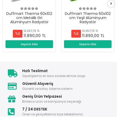
Duffmart Therma 60x102
Duffmart Therma 60x102
cm Metalik Gri
cm Yeşil Alüminyum
Alüminyum Radyatör
Radyatör
12.257,73 TL
12.257,73 TL
%3
%3
11.890,00 TL
11.890,00 TL
Sepete Ekle
Sepete Ekle
Hızlı Teslimat
Siparişleriniz en kısa sürede elinize ulaşır.
Güvenli Alışveriş
Güvenli ve kolay ödeme sistemi
Geniş Ürün Yelpazesi
Binlerce ürün ve kampanya seçeneği
7 / 24 DESTEK
Öneri ve şikayetlerinizi bize iletebilirsiniz.