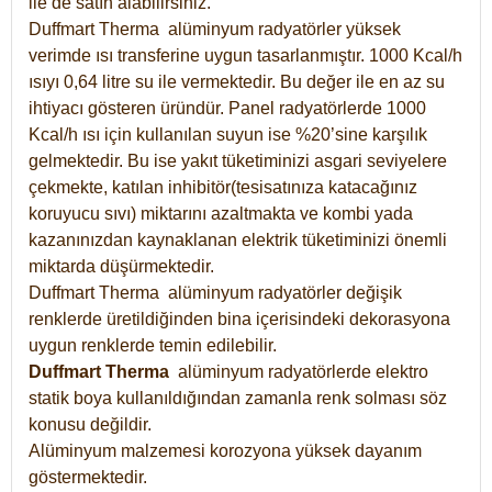
ile de satın alabilirsiniz.
Duffmart Therma alüminyum radyatörler yüksek
verimde ısı transferine uygun tasarlanmıştır. 1000 Kcal/h
ısıyı 0,64 litre su ile vermektedir. Bu değer ile en az su
ihtiyacı gösteren üründür. Panel radyatörlerde 1000
Kcal/h ısı için kullanılan suyun ise %20’sine karşılık
gelmektedir. Bu ise yakıt tüketiminizi asgari seviyelere
çekmekte, katılan inhibitör(tesisatınıza katacağınız
koruyucu sıvı) miktarını azaltmakta ve kombi yada
kazanınızdan kaynaklanan elektrik tüketiminizi önemli
miktarda düşürmektedir.
Duffmart Therma alüminyum radyatörler değişik
renklerde üretildiğinden bina içerisindeki dekorasyona
uygun renklerde temin edilebilir.
Duffmart
Therma
alüminyum radyatörlerde elektro
statik boya kullanıldığından zamanla renk solması söz
konusu değildir.
Alüminyum malzemesi korozyona yüksek dayanım
göstermektedir.