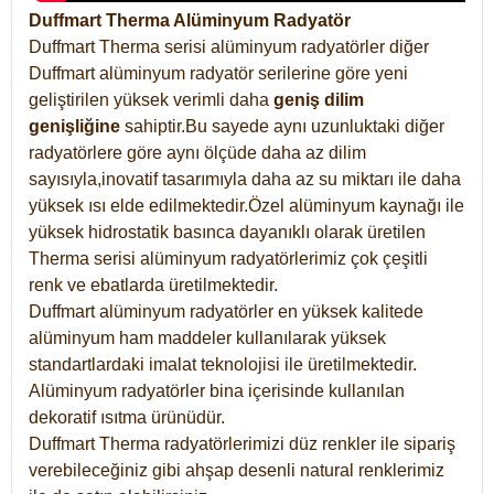
Duffmart Therma Alüminyum Radyatör
Duffmart Therma serisi alüminyum radyatörler diğer
Duffmart alüminyum radyatör serilerine göre yeni
geliştirilen yüksek verimli daha
geniş dilim
genişliğine
sahiptir.Bu sayede aynı uzunluktaki diğer
radyatörlere göre aynı ölçüde daha az dilim
sayısıyla,inovatif tasarımıyla daha az su miktarı ile daha
yüksek ısı elde edilmektedir.Özel alüminyum kaynağı ile
yüksek hidrostatik basınca dayanıklı olarak üretilen
Therma serisi alüminyum radyatörlerimiz çok çeşitli
renk ve ebatlarda üretilmektedir.
Duffmart alüminyum radyatörler en yüksek kalitede
alüminyum ham maddeler kullanılarak yüksek
standartlardaki imalat teknolojisi ile üretilmektedir.
Alüminyum radyatörler bina içerisinde kullanılan
dekoratif ısıtma ürünüdür.
Duffmart Therma radyatörlerimizi düz renkler ile sipariş
verebileceğiniz gibi ahşap desenli natural renklerimiz