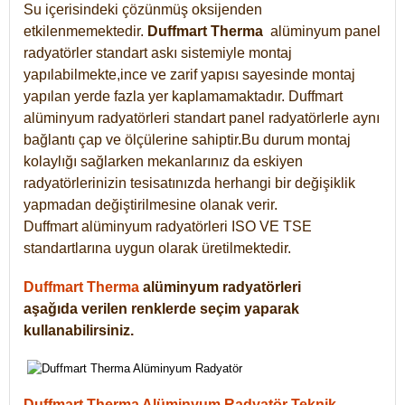
Su içerisindeki çözünmüş oksijenden
etkilenmemektedir.
Duffmart
Therma
alüminyum panel
radyatörler standart askı sistemiyle montaj
yapılabilmekte,ince ve zarif yapısı sayesinde montaj
yapılan yerde fazla yer kaplamamaktadır. Duffmart
alüminyum radyatörleri standart panel radyatörlerle aynı
bağlantı çap ve ölçülerine sahiptir.Bu durum montaj
kolaylığı sağlarken mekanlarınız da eskiyen
radyatörlerinizin tesisatınızda herhangi bir değişiklik
yapmadan değiştirilmesine olanak verir.
Duffmart alüminyum radyatörleri ISO VE TSE
standartlarına uygun olarak üretilmektedir.
Duffmart Therma
alüminyum radyatörleri
aşağıda verilen renklerde seçim yaparak
kullanabilirsiniz.
Duffmart Therma Alüminyum Radyatör Teknik