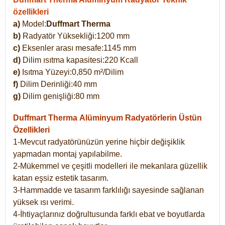
özellikleri
a)
Model:
Duffmart Therma
b)
Radyatör Yüksekliği:1200 mm
c)
Eksenler arası mesafe:1145 mm
d)
Dilim ısıtma kapasitesi:220 Kcall
e)
Isıtma Yüzeyi:0,850 m²/Dilim
f)
Dilim Derinliği:40 mm
g)
Dilim genişliği:80 mm
Duffmart Therma
Alüminyum Radyatörlerin Üstün
Özellikleri
1-Mevcut radyatörünüzün yerine hiçbir değişiklik
yapmadan montaj yapılabilme.
2-Mükemmel ve çeşitli modelleri ile mekanlara güzellik
katan eşsiz estetik tasarım.
3-Hammadde ve tasarım farklılığı sayesinde sağlanan
yüksek ısı verimi.
4-İhtiyaçlarınız doğrultusunda farklı ebat ve boyutlarda